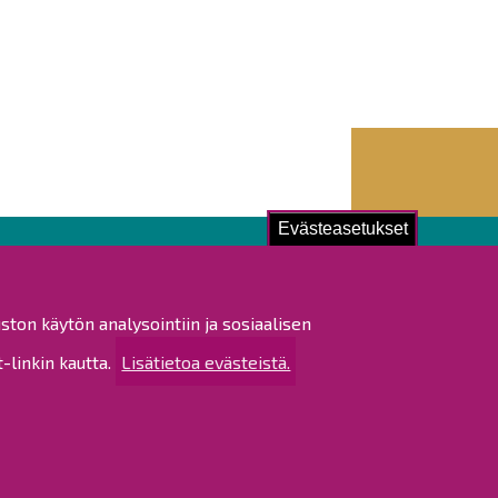
Evästeasetukset
ustu!
ston käytön analysointiin ja sosiaalisen
istat ja pöytäkirjat
linkin kautta.
Lisätietoa evästeistä.
altijapäätökset
ukset
ötietojen käsittely
tettavuusseloste
rtta