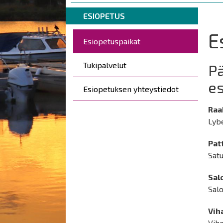
are
Breadcrumbs
You
here:
ESIOPETUS
are
E
Päävalikko
here:
Esiopetuspaikat
Tukipalvelut
Pä
es
Esiopetuksen yhteystiedot
Raa
Lybe
Pat
Satu
Sal
Salo
Vih
Viha