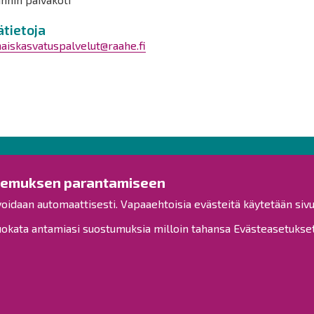
ätietoja
aiskasvatuspalvelut@raahe.fi
Ota yhteyttä!
Tut
kemuksen parantamiseen
voidaan automaattisesti. Vapaaehtoisia evästeitä käytetään sivu
Yleinen palaute
Esitysl
Palautetta toimipisteille
kata antamiasi suostumuksia milloin tahansa Evästeasetukset-
Viranh
Toimipisteet
Henkilöstön yhteystiedot
Kuulut
Opaskartta
Henkil
Saavu
Raahe Facebookissa
Raahe Instagramissa
Sivuka