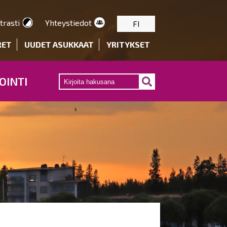
trasti
Yhteystiedot
FI
RET
UUDET ASUKKAAT
YRITYKSET
OINTI