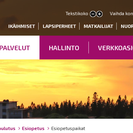
Hyppää
pääsisältöön
Tekstikoko
Vaihda kon
Pienennä tekstin kokoa
Suurenna tekstin kokoa
deryhmät
IKÄIHMISET
LAPSIPERHEET
MATKAILIJAT
NUO
PALVELUT
HALLINTO
VERKKOASI
oulutus
Esiopetus
Esiopetuspaikat