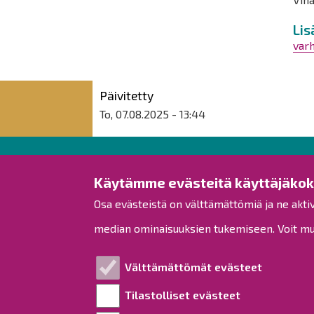
Lis
varh
Päivitetty
To, 07.08.2025 - 13:44
Raahen kaupunki
Käytämme evästeitä käyttäjäko
Osa evästeistä on välttämättömiä ja ne akti
Rantakatu 50
PL 62
median ominaisuuksien tukemiseen. Voit muo
92100 Raahe
Puh.
08 439 3111
(vaihde)
Välttämättömät evästeet
kirjaamo@raahe.fi
Tilastolliset evästeet
Y-tunnus: 1791817-6
Laskutus