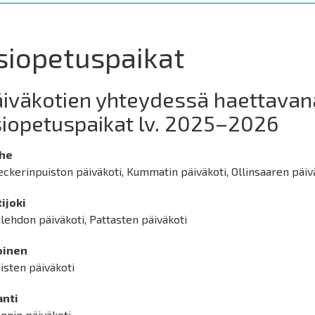
siopetuspaikat
iväkotien yhteydessä haettavan
iopetuspaikat lv. 2025–2026
he
ckerinpuiston päiväkoti, Kummatin päiväkoti, Ollinsaaren päiv
tijoki
lehdon päiväkoti, Pattasten päiväkoti
oinen
isten päiväkoti
anti
nnin päiväkoti