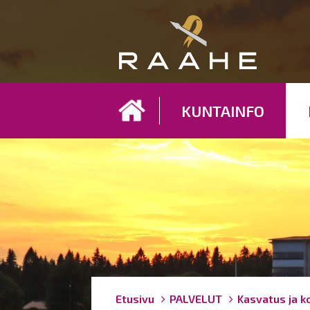
Koh
KUNTAINFO
Breadcrumbs
You
Etusivu
PALVELUT
Kasvatus ja k