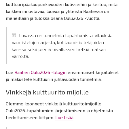
kulttuuripääkaupunkivuoden kulisseihin ja kertoo, mitä
kaikkea innostavaa, luovaa ja yhteistä Raahessa on
meneillään ja tulossa osana Oulu2026 -vuotta.
Luvassa on tunnelmia tapahtumista, vilauksia
valmistelujen arjesta, kohtaamisia tekijöiden
kanssa sekä pieniä oivalluksen hetkiä matkan
varrelta.
Lue
Raahen Oulu2026 -blogin
ensimmäiset kirjoitukset
ja makustele kulttuurin juhlavuoden tunnelmia.
Vinkkejä kulttuuritoimijoille
Olemme koonneet vinkkejä kulttuuritoimijoille
Oulu2026-tapahtumien järjestämiseen ja ohjelmista
tiedottamiseen liittyen.
Lue lisää