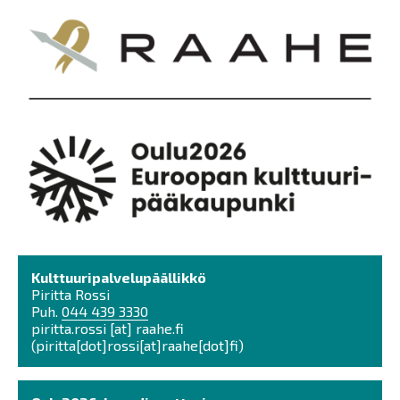
K
ulttuuripalvelupäällikkö
Piritta Rossi
Puh.
044 439 3330
piritta.rossi
[at]
raahe.fi
(
piritta[dot]rossi[at]raahe[dot]fi
)