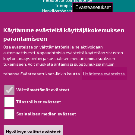
Toimipisteet
Evästeasetukset
Henkilöstön yhteystiedot
Opaskartta
Käytämme evästeitä käyttäjäkokemuksen
Raahe Facebookissa
parantamiseen
Raahe Instagramissa
Raahe LinkedInissä
Osa evästeistä on välttämättömiä ja ne aktivoidaan
automaattisesti. Vapaaehtoisia evästeitä käytetään sivuston
Raahe YouTubessa
käytön analysointiin ja sosiaalisen median ominaisuuksien
tukemiseen. Voit muokata antamiasi suostumuksia milloin
tahansa Evästeasetukset-linkin kautta.
Lisätietoa evästeistä.
Tutustu!
Välttämättömät evästeet
Esityslistat ja pöytäkirjat
Viranhaltijapäätökset
Tilastolliset evästeet
Kuulutukset
Sosiaalisen median evästeet
Henkilötietojen käsittely
Saavutettavuusseloste
Hyväksyn valitut evästeet