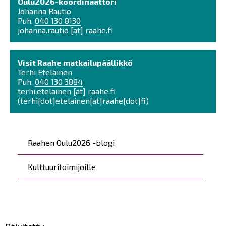
Oulu2026-koordinaattori
Johanna Rautio
Puh.
040 130 8130
johanna.rautio
[at]
raahe.fi
Visit Raahe matkailupäällikkö
Terhi Eteläinen
Puh.
040 130 3884
terhi.etelainen
[at]
raahe.fi
(
terhi[dot]etelainen[at]raahe[dot]fi
)
Päävalikko
Raahen Oulu2026 -blogi
Kulttuuritoimijoille