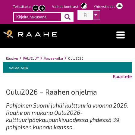
Hyppää
Tekstikoko
Vaihda kontrasti
Yhteystiedot
Pienennä
Suurenna
pääsisältöön
FI
Listaa lisätoiminno
tekstin
tekstin
kokoa
kokoa
Breadcrumbs
You
Etusivu
PALVELUT
Vapaa-aika
Oulu2026
Breadcrumbs
are
You
VAPAA-AIKA
here:
are
Kuuntele
here:
Oulu2026 – Raahen ohjelma
Pohjoinen Suomi juhlii kulttuuria vuonna 2026.
Raahe on mukana Oulu2026-
kulttuuripääkaupunkivuodessa yhdessä 39
pohjoisen kunnan kanssa.