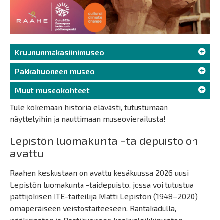
Kruununmakasiinimuseo
Pakkahuoneen museo
Muut museokohteet
Tule kokemaan historia elävästi, tutustumaan
näyttelyihin ja nauttimaan museovierailusta!
Lepistön luomakunta -taidepuisto on
avattu
Raahen keskustaan on avattu kesäkuussa 2026 uusi
Lepistön luomakunta -taidepuisto, jossa voi tutustua
pattijokisen ITE-taiteilija Matti Lepistön (1948–2020)
omaperäiseen veistostaiteeseen. Rantakadulla,
pääkirjaston ja Raatihuoneen keskusleikkipuiston