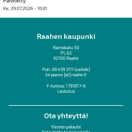
Päivitetty
Ke, 29.07.2026 - 10:01
Raahen kaupunki
Rantakatu 50
PL 62
92100 Raahe
Puh.
08 439 3111
(vaihde)
kirjaamo
[at]
raahe.fi
Y-tunnus: 1791817-6
Laskutus
Ota yhteyttä!
Yleinen palaute
Palautetta toimipisteille