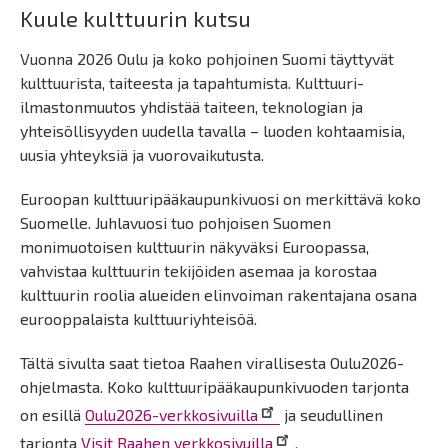
Kuule kulttuurin kutsu
Vuonna 2026 Oulu ja koko pohjoinen Suomi täyttyvät
kulttuurista, taiteesta ja tapahtumista. Kulttuuri-
ilmastonmuutos yhdistää taiteen, teknologian ja
yhteisöllisyyden uudella tavalla – luoden kohtaamisia,
uusia yhteyksiä ja vuorovaikutusta.
Euroopan kulttuuripääkaupunkivuosi on merkittävä koko
Suomelle. Juhlavuosi tuo pohjoisen Suomen
monimuotoisen kulttuurin näkyväksi Euroopassa,
vahvistaa kulttuurin tekijöiden asemaa ja korostaa
kulttuurin roolia alueiden elinvoiman rakentajana osana
eurooppalaista kulttuuriyhteisöä.
Tältä sivulta saat tietoa Raahen virallisesta Oulu2026-
ohjelmasta. Koko kulttuuripääkaupunkivuoden tarjonta
on esillä
Oulu2026-verkkosivuilla
ja seudullinen
tarjonta
Visit Raahen verkkosivuilla
.