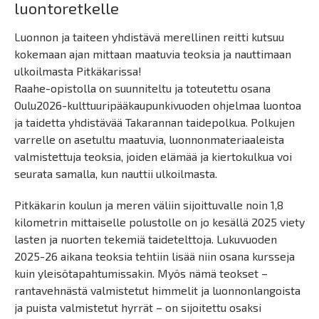
luontoretkelle
Luonnon ja taiteen yhdistävä merellinen reitti kutsuu
kokemaan ajan mittaan maatuvia teoksia ja nauttimaan
ulkoilmasta Pitkäkarissa!
Raahe-opistolla on suunniteltu ja toteutettu osana
Oulu2026-kulttuuripääkaupunkivuoden ohjelmaa luontoa
ja taidetta yhdistävää Takarannan taidepolkua. Polkujen
varrelle on asetultu maatuvia, luonnonmateriaaleista
valmistettuja teoksia, joiden elämää ja kiertokulkua voi
seurata samalla, kun nauttii ulkoilmasta.
Pitkäkarin koulun ja meren väliin sijoittuvalle noin 1,8
kilometrin mittaiselle polustolle on jo kesällä 2025 viety
lasten ja nuorten tekemiä taidetelttoja. Lukuvuoden
2025-26 aikana teoksia tehtiin lisää niin osana kursseja
kuin yleisötapahtumissakin. Myös nämä teokset –
rantavehnästä valmistetut himmelit ja luonnonlangoista
ja puista valmistetut hyrrät – on sijoitettu osaksi