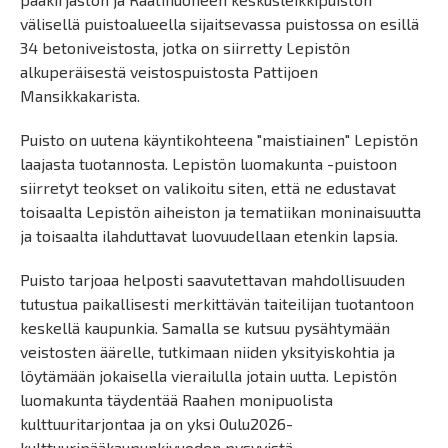
välisellä puistoalueella sijaitsevassa puistossa on esillä
34 betoniveistosta, jotka on siirretty Lepistön
alkuperäisestä veistospuistosta Pattijoen
Mansikkakarista.
Puisto on uutena käyntikohteena "maistiainen" Lepistön
laajasta tuotannosta. Lepistön luomakunta -puistoon
siirretyt teokset on valikoitu siten, että ne edustavat
toisaalta Lepistön aiheiston ja tematiikan moninaisuutta
ja toisaalta ilahduttavat luovuudellaan etenkin lapsia.
Puisto tarjoaa helposti saavutettavan mahdollisuuden
tutustua paikallisesti merkittävän taiteilijan tuotantoon
keskellä kaupunkia. Samalla se kutsuu pysähtymään
veistosten äärelle, tutkimaan niiden yksityiskohtia ja
löytämään jokaisella vierailulla jotain uutta. Lepistön
luomakunta täydentää Raahen monipuolista
kulttuuritarjontaa ja on yksi Oulu2026-
kulttuuripääkaupunkivuoden pysyvistä