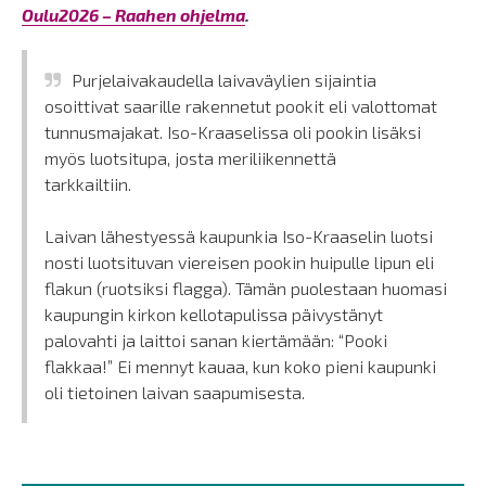
Oulu2026 – Raahen ohjelma
.
Purjelaivakaudella laivaväylien sijaintia
osoittivat saarille rakennetut pookit eli valottomat
tunnusmajakat. Iso-Kraaselissa oli pookin lisäksi
myös luotsitupa, josta meriliikennettä
tarkkailtiin.
Laivan lähestyessä kaupunkia Iso-Kraaselin luotsi
nosti luotsituvan viereisen pookin huipulle lipun eli
flakun (ruotsiksi flagga). Tämän puolestaan huomasi
kaupungin kirkon kellotapulissa päivystänyt
palovahti ja laittoi sanan kiertämään: “Pooki
flakkaa!” Ei mennyt kauaa, kun koko pieni kaupunki
oli tietoinen laivan saapumisesta.