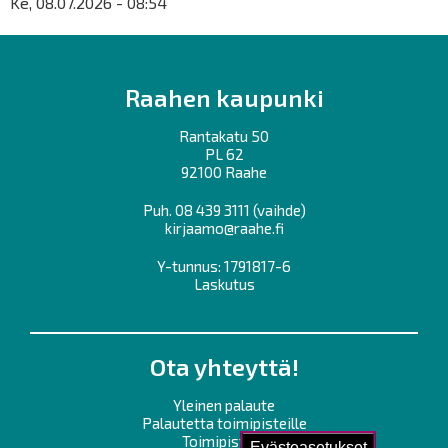
Ke, 08.07.2026 - 08:54
Raahen kaupunki
Rantakatu 50
PL 62
92100 Raahe
Puh.
08 439 3111
(vaihde)
kirjaamo@raahe.fi
Y-tunnus: 1791817-6
Laskutus
Ota yhteyttä!
Yleinen palaute
Palautetta toimipisteille
Toimipisteet
Evästeasetukset