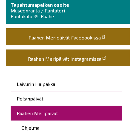
Tapahtumapaikan osoite
Museonranta / Rantatori
Rantakatu 39, Raahe
Raahen Meripäivät Facebookissa
Raahen Meripäivät Instagramissa
Päävalikko
Laivurin Haipakka
Pekanpäivät
Raahen Meripäivät
Ohjelma