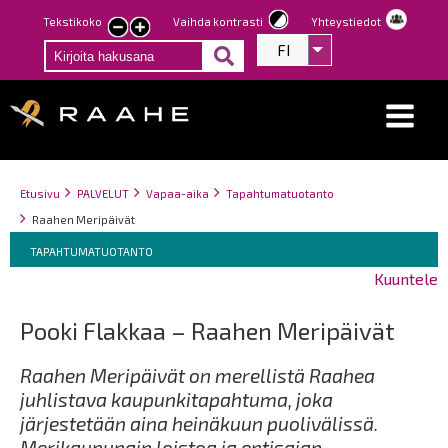
Hyppää
Tekstikoko
Vaihda kontrasti
Yhteystiedot
Pienennä
Suurenna
pääsisältöön
FI
Listaa lisätoiminno
tekstin
tekstin
kokoa
kokoa
Breadcrumbs
You
Etusivu
PALVELUT
Vapaa-aika
Tapahtumatuotanto
are
Raahen Meripäivät
here:
Breadcrumbs
You
TAPAHTUMATUOTANTO
are
Kuuntele
here:
Pooki Flakkaa – Raahen Meripäivät
Raahen Meripäivät on merellistä Raahea
juhlistava kaupunkitapahtuma, joka
järjestetään aina heinäkuun puolivälissä.
Merikaupungin loistoa ja entisajan