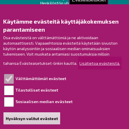
Henkilöstön yhteystiedot
Opaskartta
Käytämme evästeitä käyttäjäkokemuksen
Raahe Facebookissa
parantamiseen
Raahe Instagramissa
Raahe LinkedInissä
Osa evästeistä on välttämättömiä ja ne aktivoidaan
automaattisesti. Vapaaehtoisia evästeitä käytetään sivuston
Raahe YouTubessa
käytön analysointiin ja sosiaalisen median ominaisuuksien
tukemiseen. Voit muokata antamiasi suostumuksia milloin
tahansa Evästeasetukset-linkin kautta.
Lisätietoa evästeistä.
Tutustu!
Välttämättömät evästeet
Esityslistat ja pöytäkirjat
Viranhaltijapäätökset
Tilastolliset evästeet
Kuulutukset
Sosiaalisen median evästeet
Henkilötietojen käsittely
Saavutettavuusseloste
Hyväksyn valitut evästeet
Sivukartta
Tietoa sivustosta