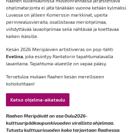
Raahen kuvankauniissa museonrannassa järjestettävä
ohjelmatarjonta ei jätä tänäkään vuonna ketään kylmäksi.
Luvassa on jälleen Komerssin markkinat, upeita
perinnealusvieraita, osallistavaa meriohjelmaa,
viihdyttävää lavaohjelmaa sekä nähtävää ja koettavaa
kaiken ikäisille.
Kesän 2026 Meripäivien artistivieras on pop-tähti
Evelina
, joka esiintyy Rantatorin tapahtumalavalla
lauantaina. Tapahtuma-alueelle on vapaa pääsy.
Tervetuloa mukaan Raahen kesän merelliseen
kohokohtaan!
Katso ohjelma-aikataulu
Raahen Meripäivät on osa Oulu2026-
kulttuuripääkaupunkivuoden virallista ohjelmaa.
Tutustu kulttuurivuoden koko tarjontaan Raahessa: