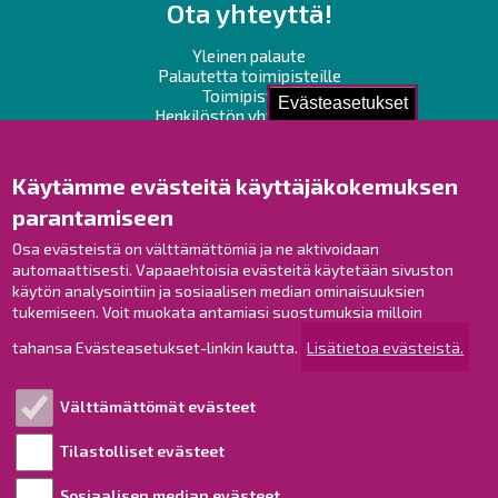
Ota yhteyttä!
Yleinen palaute
Palautetta toimipisteille
Toimipisteet
Evästeasetukset
Henkilöstön yhteystiedot
Opaskartta
Käytämme evästeitä käyttäjäkokemuksen
Raahe Facebookissa
parantamiseen
Raahe Instagramissa
Raahe LinkedInissä
Osa evästeistä on välttämättömiä ja ne aktivoidaan
automaattisesti. Vapaaehtoisia evästeitä käytetään sivuston
Raahe YouTubessa
käytön analysointiin ja sosiaalisen median ominaisuuksien
tukemiseen. Voit muokata antamiasi suostumuksia milloin
tahansa Evästeasetukset-linkin kautta.
Lisätietoa evästeistä.
Tutustu!
Välttämättömät evästeet
Esityslistat ja pöytäkirjat
Viranhaltijapäätökset
Tilastolliset evästeet
Kuulutukset
Sosiaalisen median evästeet