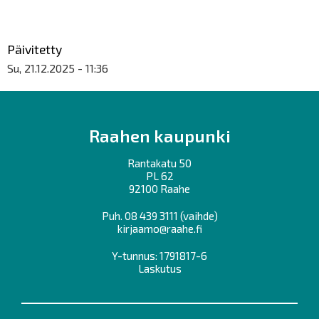
Päivitetty
Su, 21.12.2025 - 11:36
Raahen kaupunki
Rantakatu 50
PL 62
92100 Raahe
Puh.
08 439 3111
(vaihde)
kirjaamo@raahe.fi
Y-tunnus: 1791817-6
Laskutus