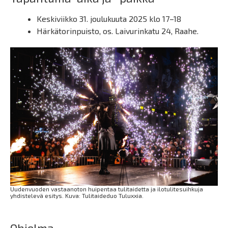
Keskiviikko 31. joulukuuta 2025 klo 17–18
Härkätorinpuisto, os. Laivurinkatu 24, Raahe.
Uudenvuoden vastaanoton huipentaa tulitaidetta ja ilotulitesuihkuja
yhdistelevä esitys. Kuva: Tulitaideduo Tuluxxia.
Ohjelma