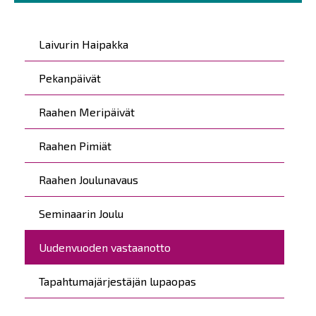
Päävalikko
Laivurin Haipakka
Pekanpäivät
Raahen Meripäivät
Raahen Pimiät
Raahen Joulunavaus
Seminaarin Joulu
Uudenvuoden vastaanotto
Tapahtumajärjestäjän lupaopas