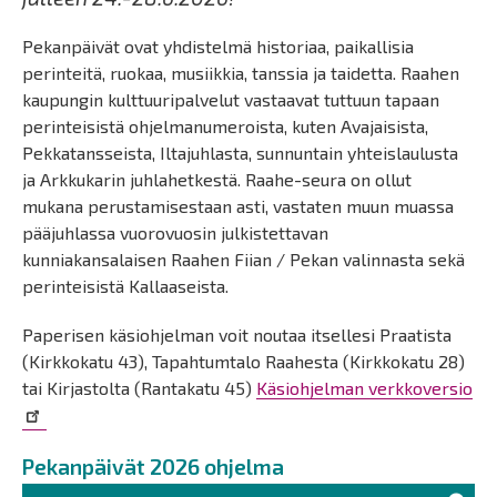
Pekanpäivät ovat yhdistelmä historiaa, paikallisia
perinteitä, ruokaa, musiikkia, tanssia ja taidetta. Raahen
kaupungin kulttuuripalvelut vastaavat tuttuun tapaan
perinteisistä ohjelmanumeroista, kuten Avajaisista,
Pekkatansseista, Iltajuhlasta, sunnuntain yhteislaulusta
ja Arkkukarin juhlahetkestä. Raahe-seura on ollut
mukana perustamisestaan asti, vastaten muun muassa
pääjuhlassa vuorovuosin julkistettavan
kunniakansalaisen Raahen Fiian / Pekan valinnasta sekä
perinteisistä Kallaaseista.
Paperisen käsiohjelman voit noutaa itsellesi Praatista
(Kirkkokatu 43), Tapahtumtalo Raahesta (Kirkkokatu 28)
tai Kirjastolta (Rantakatu 45)
Käsiohjelman verkkoversio
Pekanpäivät 2026 ohjelma