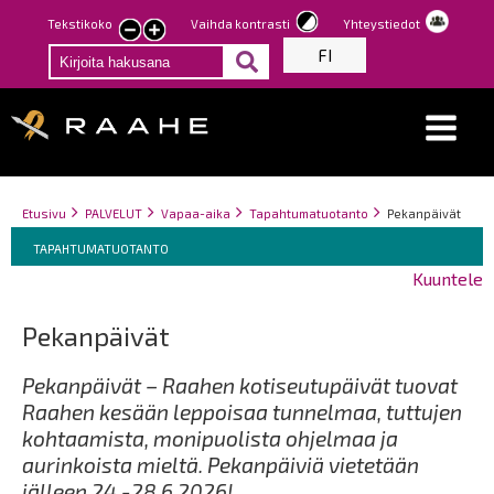
Hyppää
Tekstikoko
Vaihda kontrasti
Yhteystiedot
Pienennä
Suurenna
pääsisältöön
FI
tekstin
tekstin
kokoa
kokoa
Breadcrumbs
You
Etusivu
PALVELUT
Vapaa-aika
Tapahtumatuotanto
Pekanpäivät
Breadcrumbs
are
You
TAPAHTUMATUOTANTO
here:
are
Kuuntele
here:
Pekanpäivät
Pekanpäivät – Raahen kotiseutupäivät tuovat
Raahen kesään leppoisaa tunnelmaa, tuttujen
kohtaamista, monipuolista ohjelmaa ja
aurinkoista mieltä. Pekanpäiviä vietetään
jälleen 24.-28.6.2026!