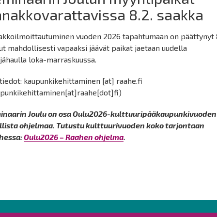
nakkovarattavissa 8.2. saakka
akkoilmoittautuminen vuoden 2026 tapahtumaan on päättynyt 8
t mahdollisesti vapaaksi jäävät paikat jaetaan uudella
jähaulla loka-marraskuussa.
tiedot:
kaupunkikehittaminen
[at]
raahe.fi
punkikehittaminen[at]raahe[dot]fi)
inaarin Joulu on osa Oulu2026-kulttuuripääkaupunkivuoden
allista ohjelmaa. Tutustu kulttuurivuoden koko tarjontaan
hessa:
Oulu2026 – Raahen ohjelma
.