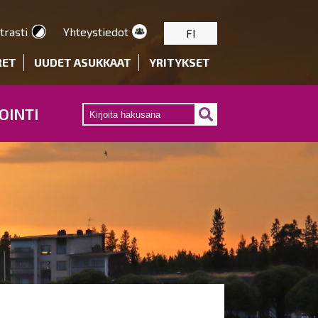
trasti
Yhteystiedot
FI
RET
UUDET ASUKKAAT
YRITYKSET
OINTI