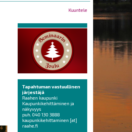
Kuuntele
a
Tapahtuman vastuullinen
järjestäjä
Raahen kaupunki
Kaupunkikehittäminen ja
näkyvyys
puh. 040 130 3888
kaupunkikehittaminen
[at]
raahe.fi