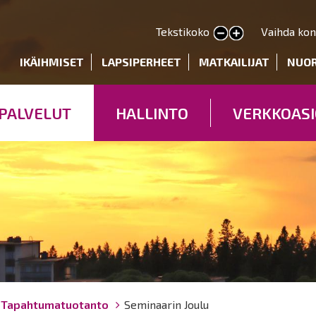
Hyppää
pääsisältöön
Tekstikoko
Vaihda kon
Pienennä tekstin kokoa
Suurenna tekstin kokoa
deryhmät
IKÄIHMISET
LAPSIPERHEET
MATKAILIJAT
NUO
PALVELUT
HALLINTO
VERKKOASI
Tapahtumatuotanto
Seminaarin Joulu