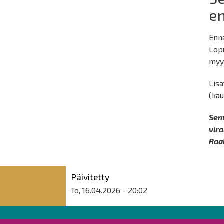
en
Enn
Lopu
myy
Lisä
(kau
Sem
vir
Raa
Päivitetty
To, 16.04.2026 - 20:02