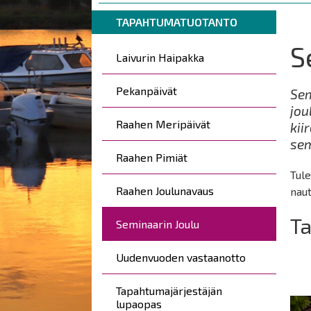
are
Breadcrumbs
You
here:
TAPAHTUMATUOTANTO
are
S
Päävalikko
here:
Laivurin Haipakka
Pekanpäivät
Sem
jou
Raahen Meripäivät
kii
sem
Raahen Pimiät
Tule
Raahen Joulunavaus
naut
Ta
Seminaarin Joulu
Uudenvuoden vastaanotto
Tapahtumajärjestäjän
lupaopas