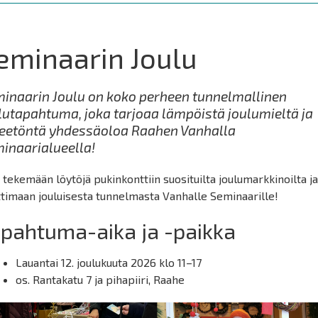
eminaarin Joulu
inaarin Joulu on koko perheen tunnelmallinen
lutapahtuma, joka tarjoaa lämpöistä joulumieltä ja
reetöntä yhdessäoloa Raahen Vanhalla
inaarialueella!
 tekemään löytöjä pukinkonttiin suosituilta joulumarkkinoilta j
timaan jouluisesta tunnelmasta Vanhalle Seminaarille!
pahtuma-aika ja -paikka
Lauantai 12. joulukuuta 2026 klo 11–17
os. Rantakatu 7 ja pihapiiri, Raahe