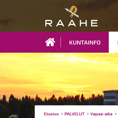
Koh
KUNTAINFO
Breadcrumbs
You
Etusivu
PALVELUT
Vapaa-aika