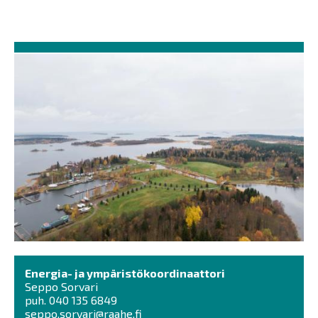
Energia- ja ympäristökoordinaattori
Seppo Sorvari
puh. 040 135 6849
seppo.sorvari@raahe.fi