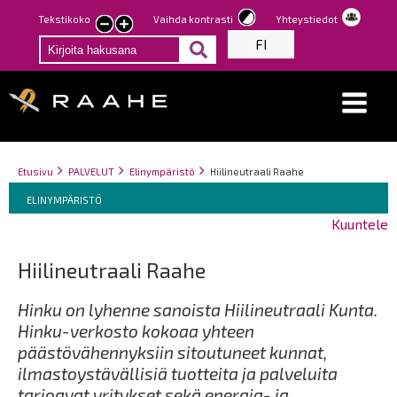
Hyppää
Tekstikoko
Vaihda kontrasti
Yhteystiedot
Pienennä
Suurenna
pääsisältöön
FI
tekstin
tekstin
kokoa
kokoa
Breadcrumbs
You
Etusivu
PALVELUT
Elinympäristö
Hiilineutraali Raahe
Breadcrumbs
are
You
ELINYMPÄRISTÖ
here:
are
Kuuntele
here:
Hiilineutraali Raahe
Hinku on lyhenne sanoista Hiilineutraali Kunta.
Hinku-verkosto kokoaa yhteen
päästövähennyksiin sitoutuneet kunnat,
ilmastoystävällisiä tuotteita ja palveluita
tarjoavat yritykset sekä energia- ja