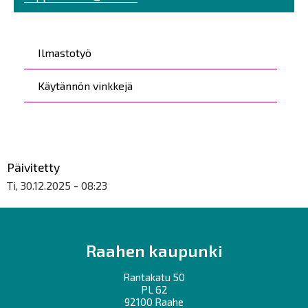
Päävalikko
Ilmastotyö
Käytännön vinkkejä
Päivitetty
Ti, 30.12.2025 - 08:23
Raahen kaupunki
Rantakatu 50
PL 62
92100 Raahe