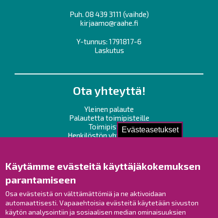
Puh.
08 439 3111
(vaihde)
kirjaamo@raahe.fi
Y-tunnus: 1791817-6
Laskutus
Ota yhteyttä!
Yleinen palaute
Palautetta toimipisteille
Toimipisteet
Evästeasetukset
Henkilöstön yhteystiedot
Opaskartta
Käytämme evästeitä käyttäjäkokemuksen
Raahe Facebookissa
parantamiseen
Raahe Instagramissa
Raahe LinkedInissä
Osa evästeistä on välttämättömiä ja ne aktivoidaan
automaattisesti. Vapaaehtoisia evästeitä käytetään sivuston
Raahe YouTubessa
käytön analysointiin ja sosiaalisen median ominaisuuksien