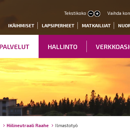
Hyppää
pääsisältöön
Tekstikoko
Vaihda kon
Pienennä tekstin kokoa
Suurenna tekstin kokoa
deryhmät
IKÄIHMISET
LAPSIPERHEET
MATKAILIJAT
NUO
PALVELUT
HALLINTO
VERKKOASI
ö
Hiilineutraali Raahe
Ilmastotyö