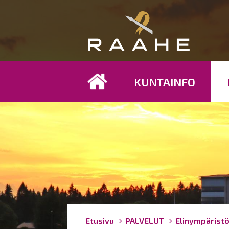
Koh
KUNTAINFO
Breadcrumbs
You
Etusivu
PALVELUT
Elinympärist