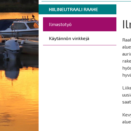
are
Breadcrumbs
You
here:
HIILINEUTRAALI RAAHE
are
I
Päävalikko
here:
Ilmastotyö
Käytännön vinkkejä
Raah
alue
auri
rak
hyö
hyv
Liik
uusi
saat
Kevy
alue