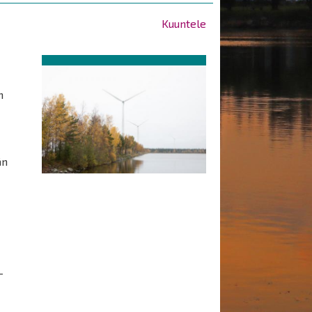
Kuuntele
n
än
-