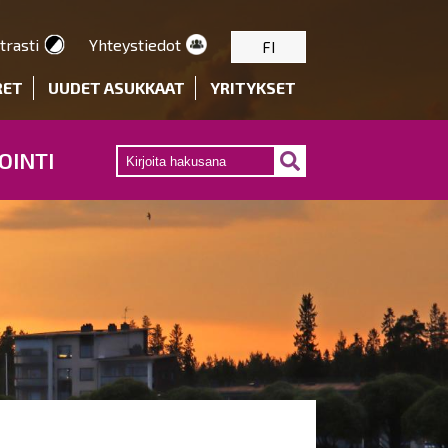
trasti
Yhteystiedot
FI
RET
UUDET ASUKKAAT
YRITYKSET
OINTI