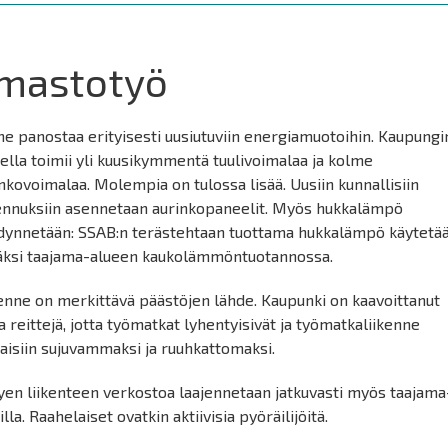
lmastotyö
e panostaa erityisesti uusiutuviin energiamuotoihin. Kaupungi
ella toimii yli kuusikymmentä tuulivoimalaa ja kolme
nkovoimalaa. Molempia on tulossa lisää. Uusiin kunnallisiin
ennuksiin asennetaan aurinkopaneelit. Myös hukkalämpö
dynnetään: SSAB:n terästehtaan tuottama hukkalämpö käytetä
äksi taajama-alueen kaukolämmöntuotannossa.
enne on merkittävä päästöjen lähde. Kaupunki on kaavoittanut
a reittejä, jotta työmatkat lyhentyisivät ja työmatkaliikenne
aisiin sujuvammaksi ja ruuhkattomaksi.
en liikenteen verkostoa laajennetaan jatkuvasti myös taajama
illa. Raahelaiset ovatkin aktiivisia pyöräilijöitä.