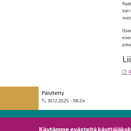
Raah
kier
vuo
Osa
ene
jok
Li
R
Päivitetty
Ti, 30.12.2025 - 08:24
Raahen kaupunki
Käytämme evästeitä käyttäjäko