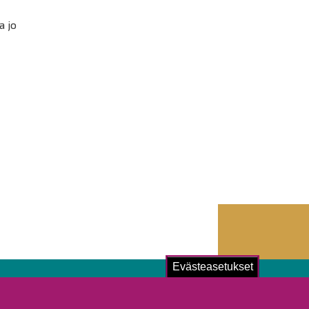
a jo
,
Evästeasetukset
ustu!