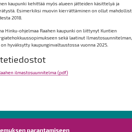
en kaupunki kehittää myös alueen jätteiden käsittelyä ja
rätystä. Esimerkiksi muovin kierrättäminen on ollut mahdollist
desta 2018.
na Hinku-ohjelmaa Raahen kaupunki on liittynyt Kuntien
rgiatehokkuussopimukseen sekä laatinut Ilmastosuunnitelman
a on hyväksytty kaupunginvaltuustossa vuonna 2025.
itetiedostot
aahen ilmastosuunnitelma (pdf)
Ota yhteyttä!
Tut
kemuksen parantamiseen