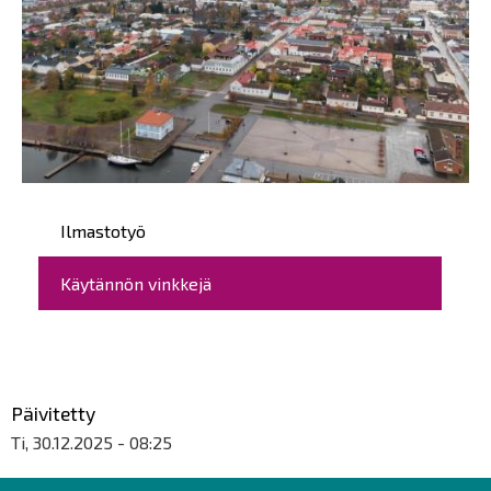
Päävalikko
Ilmastotyö
Käytännön vinkkejä
Päivitetty
Ti, 30.12.2025 - 08:25