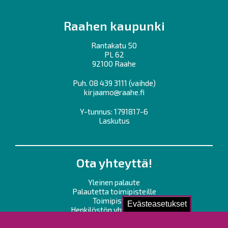
Raahen kaupunki
Rantakatu 50
PL 62
92100 Raahe
Puh.
08 439 3111
(vaihde)
kirjaamo@raahe.fi
Y-tunnus: 1791817-6
Laskutus
Ota yhteyttä!
Yleinen palaute
Palautetta toimipisteille
Toimipisteet
Evästeasetukset
Henkilöstön yhteystiedot
Opaskartta