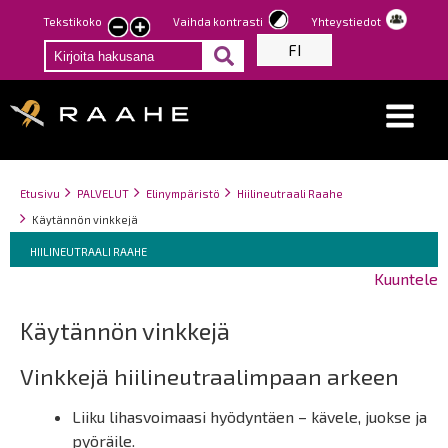
Hyppää
Tekstikoko
Vaihda kontrasti
Yhteystiedot
Pienennä
Suurenna
pääsisältöön
FI
tekstin
tekstin
kokoa
kokoa
Breadcrumbs
You
Etusivu
PALVELUT
Elinympäristö
Hiilineutraali Raahe
are
Käytännön vinkkejä
here:
Breadcrumbs
You
HIILINEUTRAALI RAAHE
are
Kuuntele
here:
Käytännön vinkkejä
Vinkkejä hiilineutraalimpaan arkeen
Liiku lihasvoimaasi hyödyntäen – kävele, juokse ja
pyöräile.