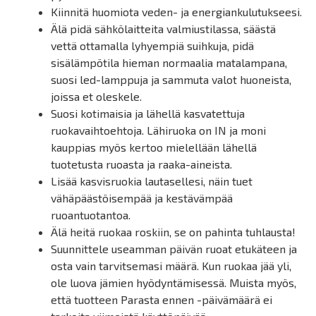
Kiinnitä huomiota veden- ja energiankulutukseesi.
Älä pidä sähkölaitteita valmiustilassa, säästä
vettä ottamalla lyhyempiä suihkuja, pidä
sisälämpötila hieman normaalia matalampana,
suosi led-lamppuja ja sammuta valot huoneista,
joissa et oleskele.
Suosi kotimaisia ja lähellä kasvatettuja
ruokavaihtoehtoja. Lähiruoka on IN ja moni
kauppias myös kertoo mielellään lähellä
tuotetusta ruoasta ja raaka-aineista.
Lisää kasvisruokia lautasellesi, näin tuet
vähäpäästöisempää ja kestävämpää
ruoantuotantoa.
Älä heitä ruokaa roskiin, se on pahinta tuhlausta!
Suunnittele useamman päivän ruoat etukäteen ja
osta vain tarvitsemasi määrä. Kun ruokaa jää yli,
ole luova jämien hyödyntämisessä. Muista myös,
että tuotteen Parasta ennen -päivämäärä ei