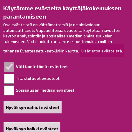
Käytämme evästeitä käyttäjäkokemuksen
Raahe Facebookissa
parantamiseen
Raahe Instagramissa
Raahe LinkedInissä
Osa evästeistä on välttämättömiä ja ne aktivoidaan
automaattisesti. Vapaaehtoisia evästeitä käytetään sivuston
Raahe YouTubessa
käytön analysointiin ja sosiaalisen median ominaisuuksien
tukemiseen. Voit muokata antamiasi suostumuksia milloin
tahansa Evästeasetukset-linkin kautta.
Lisätietoa evästeistä.
Tutustu!
Välttämättömät evästeet
Esityslistat ja pöytäkirjat
Viranhaltijapäätökset
Tilastolliset evästeet
Kuulutukset
Sosiaalisen median evästeet
Henkilötietojen käsittely
Saavutettavuusseloste
Hyväksyn valitut evästeet
Sivukartta
Tietoa sivustosta
Hyväksyn kaikki evästeet
Poista hyväksyntä