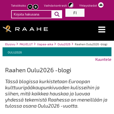
Hyppää
Tekstikoko
Vaihda kontrasti
Yhteystiedot
Pienennä
Suurenna
pääsisältöön
FI
tekstin
tekstin
kokoa
kokoa
Breadcrumbs
You
Etusivu
PALVELUT
Vapaa-aika
Oulu2026
Raahen Oulu2026 -blogi
Breadcrumbs
are
You
OULU2026
here:
are
Kuuntele
here:
Raahen Oulu2026 -blogi
Tässä blogissa kurkistetaan Euroopan
kulttuuripääkaupunkivuoden kulisseihin ja
siihen, mitä kaikkea hauskaa ja luovaa
yhdessä tekemistä Raahessa on meneillään ja
tulossa osana Oulu2026 -vuotta.