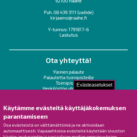
92100 Raahe
Puh.
08 439 3111
(vaihde)
kirjaamo@raahe.fi
Y-tunnus: 1791817-6
Laskutus
Ota yhteyttä!
Yleinen palaute
Palautetta toimipisteille
Toimipisteet
Evästeasetukset
Henkilöstön yhteystiedot
Opaskartta
Käytämme evästeitä käyttäjäkokemuksen
Raahe Facebookissa
parantamiseen
Raahe Instagramissa
Raahe LinkedInissä
Osa evästeistä on välttämättömiä ja ne aktivoidaan
automaattisesti. Vapaaehtoisia evästeitä käytetään sivuston
Raahe YouTubessa
käytön analysointiin ja sosiaalisen median ominaisuuksien