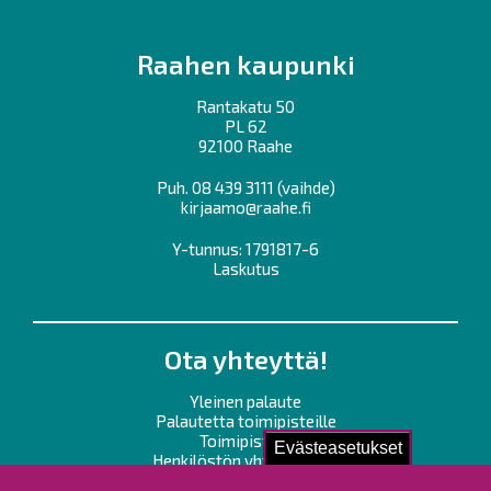
Raahen kaupunki
Rantakatu 50
PL 62
92100 Raahe
Puh.
08 439 3111
(vaihde)
kirjaamo@raahe.fi
Y-tunnus: 1791817-6
Laskutus
Ota yhteyttä!
Yleinen palaute
Palautetta toimipisteille
Toimipisteet
Evästeasetukset
Henkilöstön yhteystiedot
Opaskartta