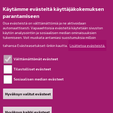
Käytämme evästeitä käyttäjäkokemuksen
Raahe Facebookissa
parantamiseen
Raahe Instagramissa
Raahe LinkedInissä
Osa evästeistä on välttämättömiä ja ne aktivoidaan
automaattisesti. Vapaaehtoisia evästeitä käytetään sivuston
Raahe YouTubessa
käytön analysointiin ja sosiaalisen median ominaisuuksien
tukemiseen. Voit muokata antamiasi suostumuksia milloin
tahansa Evästeasetukset-linkin kautta.
Lisätietoa evästeistä.
Tutustu!
Välttämättömät evästeet
Esityslistat ja pöytäkirjat
Viranhaltijapäätökset
Tilastolliset evästeet
Kuulutukset
Sosiaalisen median evästeet
Henkilötietojen käsittely
Saavutettavuusseloste
Hyväksyn valitut evästeet
Sivukartta
Tietoa sivustosta
Hyväksyn kaikki evästeet
Poista hyväksyntä