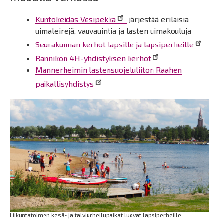
Kuntokeidas Vesipekka
järjestää erilaisia
uimaleirejä, vauvauintia ja lasten uimakouluja
Seurakunnan kerhot lapsille ja lapsiperheille
Rannikon 4H-yhdistyksen kerhot
Mannerheimin lastensuojeluliiton Raahen
paikallisyhdistys
Liikuntatoimen kesä- ja talviurheilupaikat luovat lapsiperheille