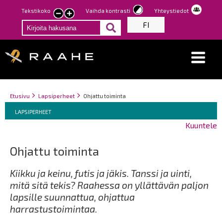
Hyppää
Tekstikoko
Vaihda kontrasti
Yhteystiedot
Pienennä
Suurenna
pääsisältöön
FI
tekstin
tekstin
kokoa
kokoa
Breadcrumbs
You
Etusivu
Lapsiperheet
Ohjattu toiminta
Breadcrumbs
are
You
LAPSIPERHEET
here:
are
Kuuntele
here:
Ohjattu toiminta
Kiikku ja keinu, futis ja jäkis. Tanssi ja uinti,
mitä sitä tekis? Raahessa on yllättävän paljon
lapsille suunnattua, ohjattua
harrastustoimintaa.