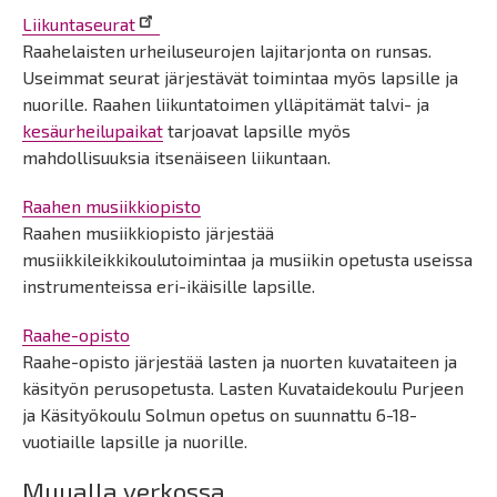
Liikuntaseurat
Raahelaisten urheiluseurojen lajitarjonta on runsas.
Useimmat seurat järjestävät toimintaa myös lapsille ja
nuorille. Raahen liikuntatoimen ylläpitämät talvi- ja
kesäurheilupaikat
tarjoavat lapsille myös
mahdollisuuksia itsenäiseen liikuntaan.
Raahen musiikkiopisto
Raahen musiikkiopisto järjestää
musiikkileikkikoulutoimintaa ja musiikin opetusta useissa
instrumenteissa eri-ikäisille lapsille.
Raahe-opisto
Raahe-opisto järjestää lasten ja nuorten kuvataiteen ja
käsityön perusopetusta. Lasten Kuvataidekoulu Purjeen
ja Käsityökoulu Solmun opetus on suunnattu 6-18-
vuotiaille lapsille ja nuorille.
Muualla verkossa