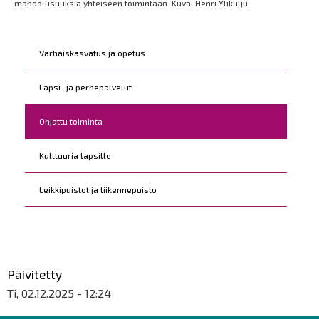
mahdollisuuksia yhteiseen toimintaan. Kuva: Henri Ylikulju.
Kohderyhmät
Varhaiskasvatus ja opetus
Lapsi- ja perhepalvelut
Ohjattu toiminta
Kulttuuria lapsille
Leikkipuistot ja liikennepuisto
Päivitetty
Ti, 02.12.2025 - 12:24