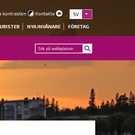
a kontrasten
Kontakta
SV
Visa fler åtgärder
URISTER
NYA INVÅNARE
FÖRETAG