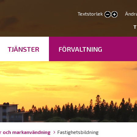
Hoppa
till
Textstorlek
Ändr
smaller text
larger text
huvudinnehåll
deryhmät
T
TJÄNSTER
FÖRVALTNING
r och markanvändning
Fastighetsbildning