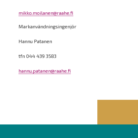
mikko.moilanen@raahe.fi
Markanvändningsingenjör
Hannu Patanen
tfn 044 439 3583
hannu.patanen@raahe.fi