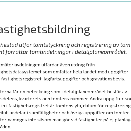
astighetsbildning
hestad utför tomtstyckning och registrering av tom
t förrättar tomtindelningar i detaljplaneområdet.
tmäteriavdelningen utfärdar även utdrag från
tighetsdatasystemet som omfattar hela landet med uppgifter
 fastighetsregistret, lagfartsuppgifter och gravationsbevis.
terna får en beteckning som i detaljplaneområdet består av
dsdelens, kvarterets och tomtens nummer. Andra uppgifter s
 in i fastighetsregistret är tomtens yta, datum för registrering
itut, andelar i samfälligheter och övriga uppgifter om tomten.
ter namnges inte såsom man gör vid fastigheter på ej planla
åden.