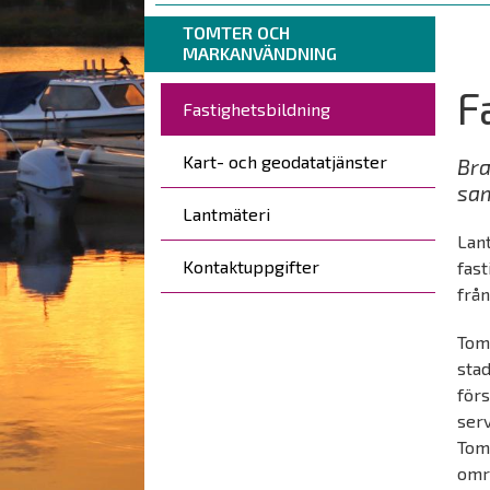
are
Breadcrumbs
You
TOMTER OCH
here:
MARKANVÄNDNING
are
here:
F
Päävalikko
Fastighetsbildning
Kart- och geodatatjänster
Bra
sam
Lantmäteri
Lan
Kontaktuppgifter
fas
från
Tom
sta
förs
serv
Tom
omr