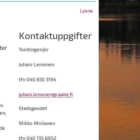
Lysna
Kontaktuppgifter
ter
Tomtingenjör
Juhani Leinonen
tfn 040 830 3194
juhani.leinonen@raahe.fi
om
Stadsgeodet
en,
Mikko Moilanen
gda
tfn 040 135 6952