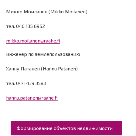
Микко Моиланен (Mikko Moilanen)
тел. 040 135 6952
mikko.moilanen@raahe.fi
инженер по землепользованию
Ханну Патанен (Hannu Patanen)
тел. 044 439 3583
hannu.patanen@raahe.fi
Päävalikko
Формирование объектов недвижимости