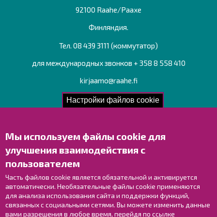
92100 Raahe/Раахе
Финляндия.
Тел. 08 439 3111 (коммутатор)
для международных звонков + 358 8 558 410
kirjaamo@raahe.fi
Рег. номер: 1791817-6
Настройки файлов cookie
Мы используем файлы cookie для
Свяжитесь с нами!
улучшения взаимодействия с
Оставьте отзыв
пользователем
Объекты
Контактные данные персонала
Часть файлов cookie является обязательной и активируется
автоматически. Необязательные файлы cookie применяются
Карта с указателями
для анализа использования сайта и поддержки функций,
связанных с социальными сетями. Вы можете изменить данные
Раахе в Facebook
вами разрешения в любое время, перейдя по ссылке