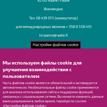
92100 Raahe/Раахе
Финляндия.
Тел. 08 439 3111 (коммутатор)
для международных звонков + 358 8 558 410
kirjaamo@raahe.fi
Рег. номер: 1791817-6
Настройки файлов cookie
Мы используем файлы cookie для
Свяжитесь с нами!
улучшения взаимодействия с
Оставьте отзыв
пользователем
Объекты
Контактные данные персонала
Часть файлов cookie является обязательной и активируется
автоматически. Необязательные файлы cookie применяются
Карта с указателями
для анализа использования сайта и поддержки функций,
связанных с социальными сетями. Вы можете изменить данные
Раахе в Facebook
вами разрешения в любое время, перейдя по ссылке
Раахе в Instagram
«Настройки файлов cookie».