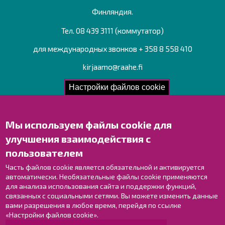
Финляндия.
Тел. 08 439 3111 (коммутатор)
для международных звонков + 358 8 558 410
kirjaamo@raahe.fi
Рег. номер: 1791817-6
Настройки файлов cookie
Мы используем файлы cookie для
Свяжитесь с нами!
улучшения взаимодействия с
Оставьте отзыв
пользователем
Объекты
Контактные данные персонала
Часть файлов cookie является обязательной и активируется
автоматически. Необязательные файлы cookie применяются
Карта с указателями
для анализа использования сайта и поддержки функций,
связанных с социальными сетями. Вы можете изменить данные
Раахе в Facebook
вами разрешения в любое время, перейдя по ссылке
Раахе в Instagram
«Настройки файлов cookie».