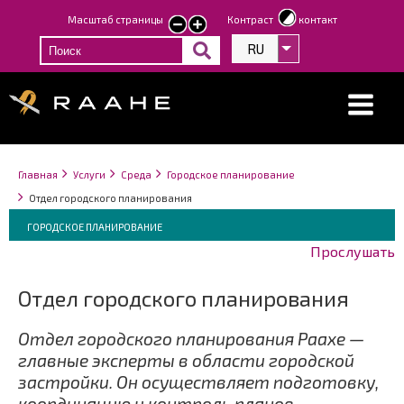
Перейти
Масштаб страницы
Контраст
контакт
smaller
larger
к
text
text
RU
Список дополнит
основному
содержанию
Строка
You
Главная
Услуги
Среда
Городское планирование
навигации
are
Отдел городского планирования
here:
Breadcrumbs
You
ГОРОДСКОЕ ПЛАНИРОВАНИЕ
are
Прослушать
here:
Отдел городского планирования
Отдел городского планирования Раахе —
главные эксперты в области городской
застройки. Он осуществляет подготовку,
координацию и контроль планов