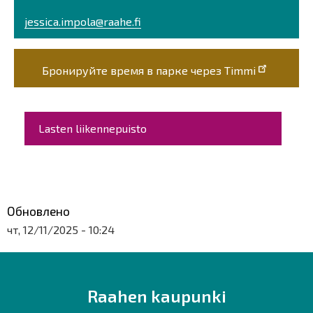
jessica.impola@raahe.fi
Бронируйте время в парке через
Timmi
Päävalikko
Lasten liikennepuisto
Обновлено
чт, 12/11/2025 - 10:24
Raahen kaupunki