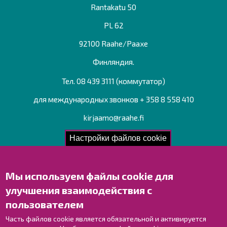
Rantakatu 50
PL 62
92100 Raahe/Раахе
Финляндия.
Тел. 08 439 3111 (коммутатор)
для международных звонков + 358 8 558 410
kirjaamo@raahe.fi
Рег. номер: 1791817-6
Настройки файлов cookie
Мы используем файлы cookie для
Свяжитесь с нами!
улучшения взаимодействия с
Оставьте отзыв
пользователем
Объекты
Контактные данные персонала
Часть файлов cookie является обязательной и активируется