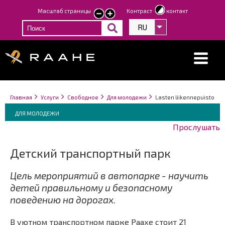
Перейти
Масштаб страницы
Контраст
контакт
smaller
larger
к
text
text
RU
Список дополнит
основному
содержанию
Строка
You
Главная
Услуги
Свободное
Для молодежи
Lasten liikennepuisto
навигации
Breadcrumbs
are
You
ДЛЯ МОЛОДЕЖИ
here:
are
Прослушать
here:
Детский транспортный парк
Цель мероприятий в автопарке - научить
детей правильному и безопасному
поведению на дорогах.
В уютном транспортном парке Раахе стоит 21