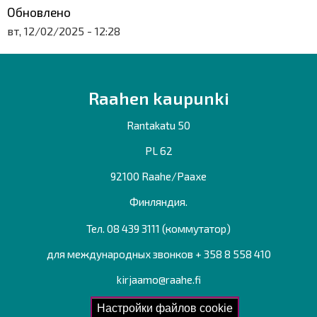
Обновлено
вт, 12/02/2025 - 12:28
Raahen kaupunki
Rantakatu 50
PL 62
92100 Raahe/Раахе
Финляндия.
Тел. 08 439 3111 (коммутатор)
для международных звонков + 358 8 558 410
kirjaamo@raahe.fi
Рег. номер: 1791817-6
Настройки файлов cookie