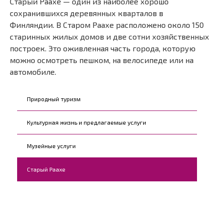
Старый Раахе — один из наиболее хорошо
сохранившихся деревянных кварталов в
Финляндии. В Старом Раахе расположено около 150
старинных жилых домов и две сотни хозяйственных
построек. Это оживленная часть города, которую
можно осмотреть пешком, на велосипеде или на
автомобиле.
Kohderyhmät
Природный туризм
Культурная жизнь и предлагаемые услуги
Музейные услуги
Старый Раахе