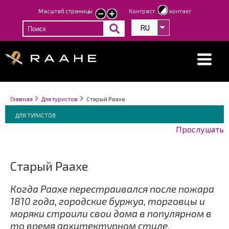
Перейти
Масштаб страницы
Контраст
контакт
smaller
larger
к
text
text
RU
Список дополнит
основному
содержанию
Строка
You
Главная
Для туристов
Старый Раахе
навигации
Breadcrumbs
are
You
ДЛЯ ТУРИСТОВ
here:
are
Прослушать
here:
Старый Раахе
Когда Раахе перестраивался после пожара
1810 года, городские буржуа, торговцы и
моряки строили свои дома в популярном в
то время архитектурном стиле.