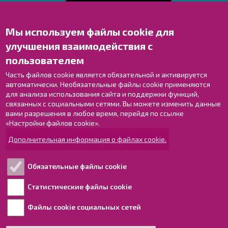
Мы используем файлы cookie для
Свяжитесь с нами!
улучшения взаимодействия с
Оставьте отзыв
пользователем
Объекты
Контактные данные персонала
Часть файлов cookie является обязательной и активируется
автоматически. Необязательные файлы cookie применяются
Карта с указателями
для анализа использования сайта и поддержки функций,
связанных с социальными сетями. Вы можете изменить данные
Раахе в Facebook
вами разрешения в любое время, перейдя по ссылке
Раахе в Instagram
«Настройки файлов cookie».
Раахе в LinkedIn
Дополнительная информация о файлах cookie.
Раахе в YouTube
Обязательные файлы cookie
Ознакомьтесь!
Статистические файлы cookie
Файлы cookie социальных сетей
Обработка персональных данных
Информация о доступности для людей с