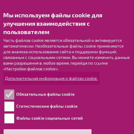
Мы используем файлы cookie для
Свяжитесь с нами!
улучшения взаимодействия с
Оставьте отзыв
пользователем
Объекты
Контактные данные персонала
Часть файлов cookie является обязательной и активируется
автоматически. Необязательные файлы cookie применяются
Карта с указателями
для анализа использования сайта и поддержки функций,
связанных с социальными сетями. Вы можете изменить данные
Раахе в Facebook
вами разрешения в любое время, перейдя по ссылке
Раахе в Instagram
«Настройки файлов cookie».
Раахе в LinkedIn
Дополнительная информация о файлах cookie.
Раахе в YouTube
Обязательные файлы cookie
Ознакомьтесь!
Статистические файлы cookie
Файлы cookie социальных сетей
Обработка персональных данных
Информация о доступности для людей с