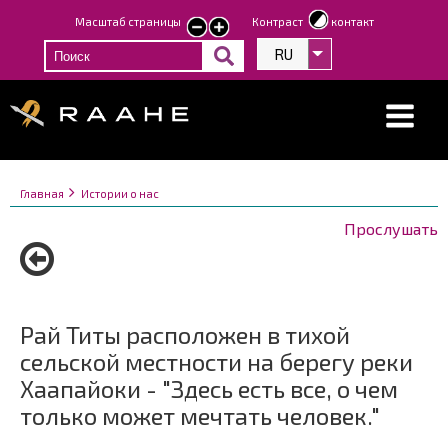
Перейти
Масштаб страницы
Контраст
контакт
smaller
larger
к
text
text
RU
Список дополнит
основному
содержанию
Строка
You
Главная
Истории о нас
навигации
are
Прослушать
here:
Рай Титы расположен в тихой
сельской местности на берегу реки
Хаапайоки - "Здесь есть все, о чем
только может мечтать человек."