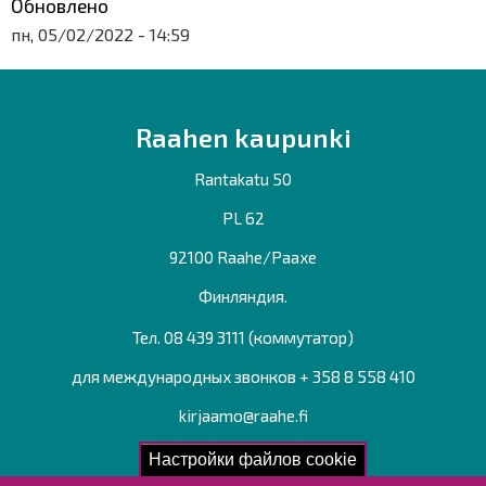
Обновлено
пн, 05/02/2022 - 14:59
Raahen kaupunki
Rantakatu 50
PL 62
92100 Raahe/Раахе
Финляндия.
Тел. 08 439 3111 (коммутатор)
для международных звонков + 358 8 558 410
kirjaamo@raahe.fi
Рег. номер: 1791817-6
Настройки файлов cookie