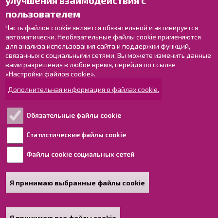
улучшения взаимодействия с
Оставьте отзыв
пользователем
Объекты
Контактные данные персонала
Часть файлов cookie является обязательной и активируется
автоматически. Необязательные файлы cookie применяются
Карта с указателями
для анализа использования сайта и поддержки функций,
связанных с социальными сетями. Вы можете изменить данные
Раахе в Facebook
вами разрешения в любое время, перейдя по ссылке
Раахе в Instagram
«Настройки файлов cookie».
Раахе в LinkedIn
Дополнительная информация о файлах cookie.
Раахе в YouTube
Обязательные файлы cookie
Ознакомьтесь!
Статистические файлы cookie
Файлы cookie социальных сетей
Обработка персональных данных
Информация о доступности для людей с
ограниченными возможностями
Я принимаю выбранные файлы cookie
Карта сайта
Я принимаю все файлы cookie
Poista hyväksyntä