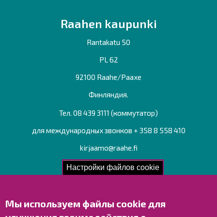
Raahen kaupunki
Rantakatu 50
PL 62
92100 Raahe/Раахе
Финляндия.
Тел. 08 439 3111 (коммутатор)
для международных звонков + 358 8 558 410
kirjaamo@raahe.fi
Рег. номер: 1791817-6
Настройки файлов cookie
Мы используем файлы cookie для
Свяжитесь с нами!