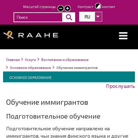
Перейти
Масштаб страницы
Контраст
контакт
smaller
larger
к
text
text
RU
Список дополнит
основному
содержанию
Строка
You
Главная
Услуги
Воспитание и образование
навигации
are
Основное образование
Обучение иммигрантов
here:
Breadcrumbs
You
ОСНОВНОЕ ОБРАЗОВАНИЕ
are
Прослушать
here:
Обучение иммигрантов
Подготовительное обучение
Подготовительное обучение направлено на
иммигрантов, чьи знания финского языка и другие