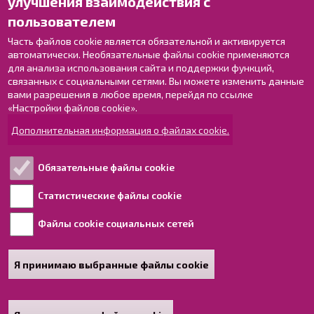
улучшения взаимодействия с
Оставьте отзыв
пользователем
Объекты
Контактные данные персонала
Часть файлов cookie является обязательной и активируется
автоматически. Необязательные файлы cookie применяются
Карта с указателями
для анализа использования сайта и поддержки функций,
связанных с социальными сетями. Вы можете изменить данные
Раахе в Facebook
вами разрешения в любое время, перейдя по ссылке
Раахе в Instagram
«Настройки файлов cookie».
Раахе в LinkedIn
Дополнительная информация о файлах cookie.
Раахе в YouTube
Обязательные файлы cookie
Ознакомьтесь!
Статистические файлы cookie
Файлы cookie социальных сетей
Обработка персональных данных
Информация о доступности для людей с
ограниченными возможностями
Я принимаю выбранные файлы cookie
Карта сайта