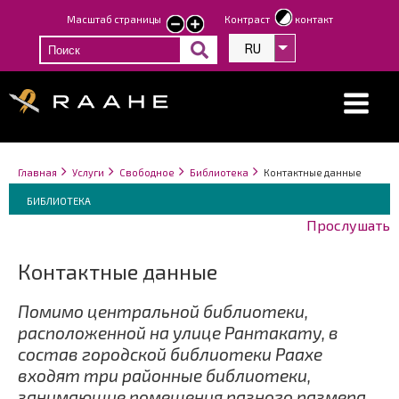
Перейти
Масштаб страницы
Контраст
контакт
smaller
larger
к
text
text
RU
Список дополнит
основному
содержанию
Строка
You
Главная
Услуги
Свободное
Библиотека
Контактные данные
навигации
Breadcrumbs
are
You
БИБЛИОТЕКА
here:
are
Прослушать
here:
Контактные данные
Помимо центральной библиотеки,
расположенной на улице Рантакату, в
состав городской библиотеки Раахе
входят три районные библиотеки,
занимающие помещения разного размера.