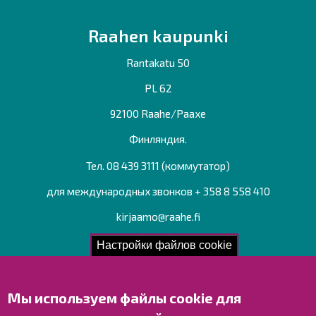
Raahen kaupunki
Rantakatu 50
PL 62
92100 Raahe/Раахе
Финляндия.
Тел. 08 439 3111 (коммутатор)
для международных звонков + 358 8 558 410
kirjaamo@raahe.fi
Рег. номер: 1791817-6
Настройки файлов cookie
Мы используем файлы cookie для
Свяжитесь с нами!