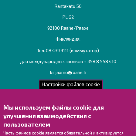
Rantakatu 50
PL 62
92100 Raahe/Раахе
Финляндия.
Тел. 08 439 3111 (коммутатор)
для международных звонков + 358 8 558 410
kirjaamo@raahe.fi
Рег. номер: 1791817-6
Настройки файлов cookie
Мы используем файлы cookie для
Свяжитесь с нами!
улучшения взаимодействия с
Оставьте отзыв
пользователем
Объекты
Контактные данные персонала
Часть файлов cookie является обязательной и активируется