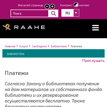
Перейти
Масштаб страницы
Контраст
контакт
smaller
larger
к
text
text
RU
Список дополнит
основному
содержанию
Строка
You
Главная
Услуги
Свободное
Библиотека
Платежи
навигации
Breadcrumbs
are
You
БИБЛИОТЕКА
here:
are
Прослушать
here:
Платежи
Согласно Закону о библиотеках получение
на дом материалов из собственного фонда
библиотеки и их резервирование
осуществляются бесплатно. Также
бесплатно посетителям