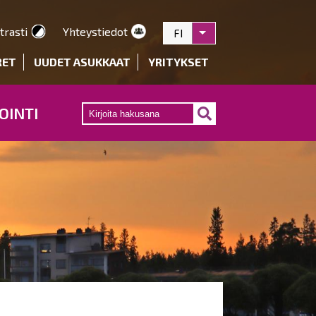
trasti
Yhteystiedot
FI
Listaa lisätoiminnot
RET
UUDET ASUKKAAT
YRITYKSET
OINTI