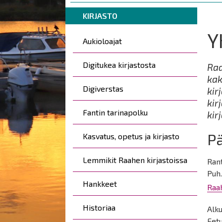
are
Breadcrumbs
You
here:
KIRJASTO
are
Y
Päävalikko
here:
Aukioloajat
Digitukea kirjastosta
Raa
kak
Digiverstas
kir
kir
Fantin tarinapolku
kir
Pä
Kasvatus, opetus ja kirjasto
Lemmikit Raahen kirjastoissa
Ran
Puh
Hankkeet
Raah
Historiaa
Alku
Fetu