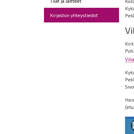
Tilat ja laitteet
Koll
Kyky
Kirjaston yhteystiedot
Pekk
Vi
Kirk
Puh.
Viha
Kyky
Pekk
Sivo
Hen
(etu