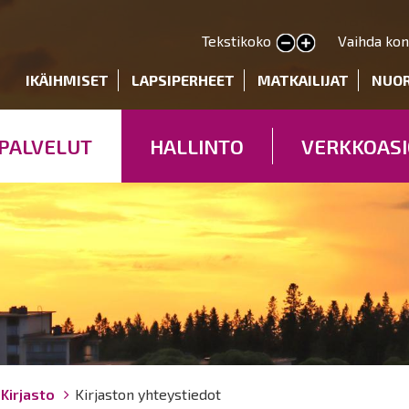
Hyppää
pääsisältöön
Tekstikoko
Vaihda kon
Pienennä tekstin kokoa
Suurenna tekstin kokoa
deryhmät
IKÄIHMISET
LAPSIPERHEET
MATKAILIJAT
NUO
PALVELUT
HALLINTO
VERKKOASI
Kirjasto
Kirjaston yhteystiedot