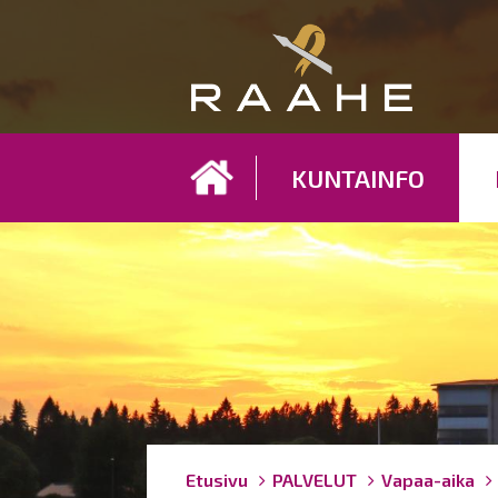
Koh
KUNTAINFO
Breadcrumbs
You
Etusivu
PALVELUT
Vapaa-aika