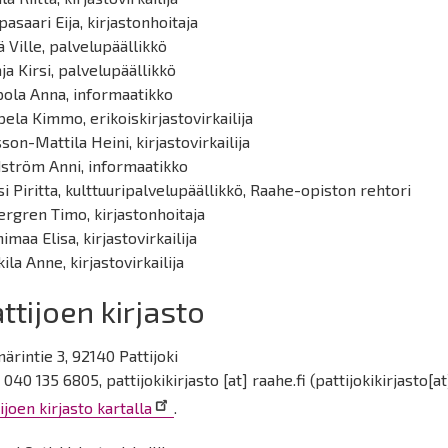
asaari Eija, kirjastonhoitaja
ä Ville, palvelupäällikkö
ja Kirsi, palvelupäällikkö
pola Anna, informaatikko
ela Kimmo, erikoiskirjastovirkailija
son-Mattila Heini, kirjastovirkailija
dström Anni, informaatikko
i Piritta, kulttuuripalvelupäällikkö, Raahe-opiston rehtori
rgren Timo, kirjastonhoitaja
imaa Elisa, kirjastovirkailija
ila Anne, kirjastovirkailija
ttijoen kirjasto
ärintie 3, 92140 Pattijoki
. 040 135 6805,
pattijokikirjasto
[at]
raahe.fi
(pattijokikirjasto[a
ijoen kirjasto kartalla
.