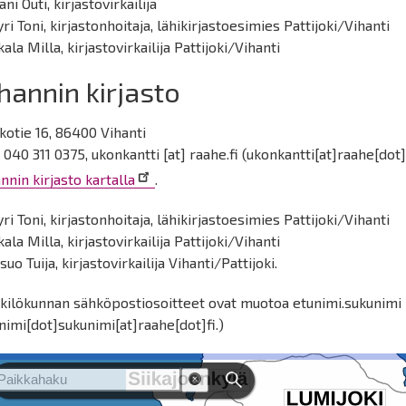
ani Outi, kirjastovirkailija
ri Toni, kirjastonhoitaja, lähikirjastoesimies Pattijoki/Vihanti
ala Milla, kirjastovirkailija Pattijoki/Vihanti
hannin kirjasto
kotie 16, 86400 Vihanti
 040 311 0375,
ukonkantti
[at]
raahe.fi
(ukonkantti[at]raahe[dot]
nnin kirjasto kartalla
.
ri Toni, kirjastonhoitaja, lähikirjastoesimies Pattijoki/Vihanti
ala Milla, kirjastovirkailija Pattijoki/Vihanti
suo Tuija, kirjastovirkailija Vihanti/Pattijoki.
kilökunnan sähköpostiosoitteet ovat muotoa
etunimi.sukunimi
nimi[dot]sukunimi[at]raahe[dot]fi.)