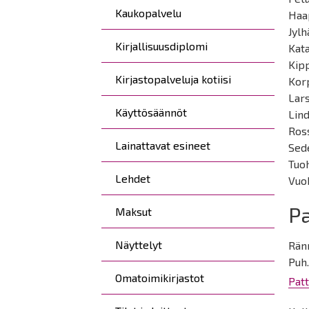
Kaukopalvelu
Haap
Jylh
Kirjallisuusdiplomi
Kata
Kip
Kirjastopalveluja kotiisi
Korp
Lars
Käyttösäännöt
Lin
Ross
Lainattavat esineet
Sede
Tuoh
Lehdet
Vuok
Pa
Maksut
Näyttelyt
Ränn
Puh
Omatoimikirjastot
Patt