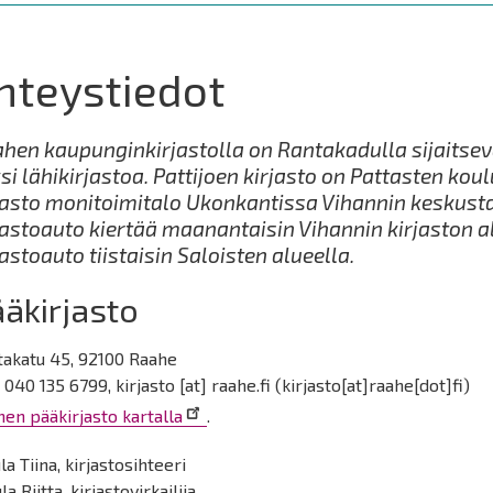
hteystiedot
hen kaupunginkirjastolla on Rantakadulla sijaitsev
si lähikirjastoa. Pattijoen kirjasto on Pattasten ko
jasto monitoimitalo Ukonkantissa Vihannin keskust
jastoauto kiertää maanantaisin Vihannin kirjaston a
jastoauto tiistaisin Saloisten alueella.
äkirjasto
takatu 45, 92100 Raahe
. 040 135 6799,
kirjasto
[at]
raahe.fi
(kirjasto[at]raahe[dot]fi)
en pääkirjasto kartalla
.
la Tiina, kirjastosihteeri
la Riitta, kirjastovirkailija