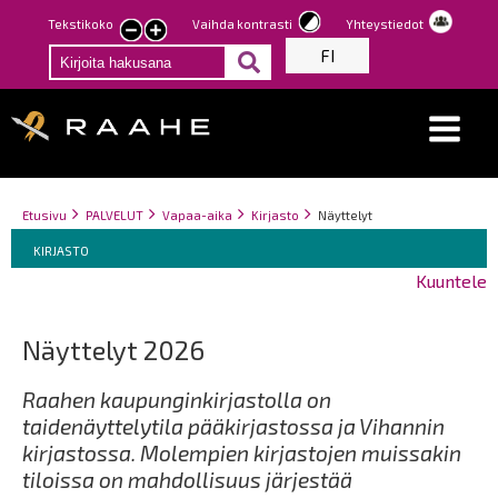
Hyppää
Tekstikoko
Vaihda kontrasti
Yhteystiedot
Pienennä
Suurenna
pääsisältöön
FI
tekstin
tekstin
kokoa
kokoa
Breadcrumbs
You
Etusivu
PALVELUT
Vapaa-aika
Kirjasto
Näyttelyt
Breadcrumbs
are
You
KIRJASTO
here:
are
Kuuntele
here:
Näyttelyt 2026
Raahen kaupunginkirjastolla on
taidenäyttelytila pääkirjastossa ja Vihannin
kirjastossa. Molempien kirjastojen muissakin
tiloissa on mahdollisuus järjestää