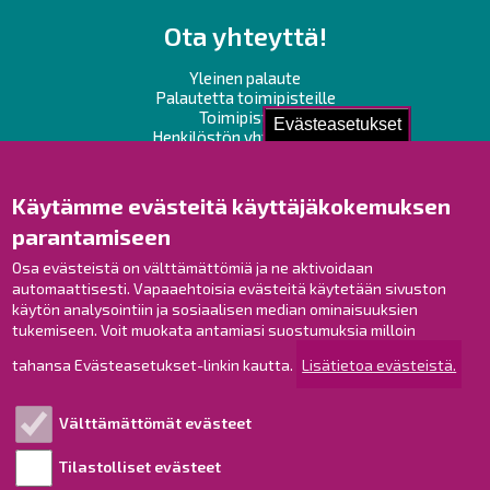
Ota yhteyttä!
Yleinen palaute
Palautetta toimipisteille
Toimipisteet
Evästeasetukset
Henkilöstön yhteystiedot
Opaskartta
Käytämme evästeitä käyttäjäkokemuksen
Raahe Facebookissa
parantamiseen
Raahe Instagramissa
Osa evästeistä on välttämättömiä ja ne aktivoidaan
Raahe LinkedInissä
automaattisesti. Vapaaehtoisia evästeitä käytetään sivuston
Raahe YouTubessa
käytön analysointiin ja sosiaalisen median ominaisuuksien
tukemiseen. Voit muokata antamiasi suostumuksia milloin
tahansa Evästeasetukset-linkin kautta.
Lisätietoa evästeistä.
Tutustu!
Välttämättömät evästeet
Esityslistat ja pöytäkirjat
Viranhaltijapäätökset
Tilastolliset evästeet