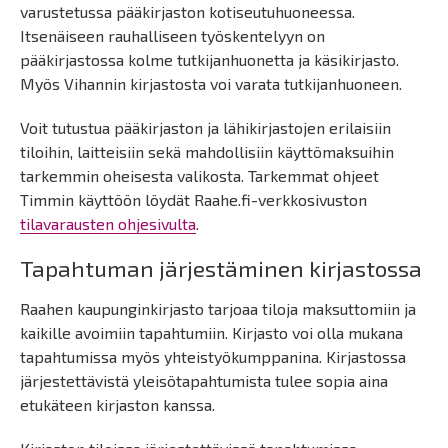
varustetussa pääkirjaston kotiseutuhuoneessa.
Itsenäiseen rauhalliseen työskentelyyn on
pääkirjastossa kolme tutkijanhuonetta ja käsikirjasto.
Myös Vihannin kirjastosta voi varata tutkijanhuoneen.
Voit tutustua pääkirjaston ja lähikirjastojen erilaisiin
tiloihin, laitteisiin sekä mahdollisiin käyttömaksuihin
tarkemmin oheisesta valikosta. Tarkemmat ohjeet
Timmin käyttöön löydät Raahe.fi-verkkosivuston
tilavarausten ohjesivulta
.
Tapahtuman järjestäminen kirjastossa
Raahen kaupunginkirjasto tarjoaa tiloja maksuttomiin ja
kaikille avoimiin tapahtumiin. Kirjasto voi olla mukana
tapahtumissa myös yhteistyökumppanina. Kirjastossa
järjestettävistä yleisötapahtumista tulee sopia aina
etukäteen kirjaston kanssa.