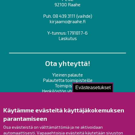
92100 Raahe
Puh.
08 439 3111
(vaihde)
kirjaamo@raahe.fi
Y-tunnus: 1791817-6
Laskutus
Ota yhteyttä!
Yleinen palaute
Palautetta toimipisteille
Toimipisteet
Evästeasetukset
Henkilöstön yhteystiedot
Opaskartta
Käytämme evästeitä käyttäjäkokemuksen
Raahe Facebookissa
parantamiseen
Raahe Instagramissa
Raahe LinkedInissä
Osa evästeistä on välttämättömiä ja ne aktivoidaan
automaattisesti. Vapaaehtoisia evästeitä käytetään sivuston
Raahe YouTubessa