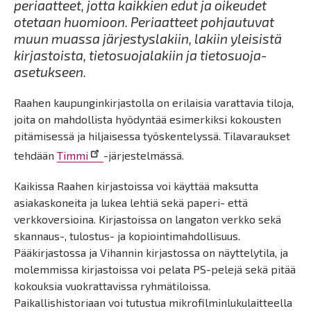
periaatteet, jotta kaikkien edut ja oikeudet
otetaan huomioon. Periaatteet pohjautuvat
muun muassa järjestyslakiin, lakiin yleisistä
kirjastoista, tietosuojalakiin ja tietosuoja-
asetukseen.
Raahen kaupunginkirjastolla on erilaisia varattavia tiloja,
joita on mahdollista hyödyntää esimerkiksi kokousten
pitämisessä ja hiljaisessa työskentelyssä. Tilavaraukset
tehdään
Timmi
-järjestelmässä.
Kaikissa Raahen kirjastoissa voi käyttää maksutta
asiakaskoneita ja lukea lehtiä sekä paperi- että
verkkoversioina. Kirjastoissa on langaton verkko sekä
skannaus-, tulostus- ja kopiointimahdollisuus.
Pääkirjastossa ja Vihannin kirjastossa on näyttelytila, ja
molemmissa kirjastoissa voi pelata PS-pelejä sekä pitää
kokouksia vuokrattavissa ryhmätiloissa.
Paikallishistoriaan voi tutustua mikrofilminlukulaitteella