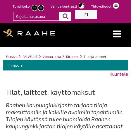
Hyppää
Tekstikoko
Vaihda kontrasti
Yhteystiedot
Pienennä
Suurenna
pääsisältöön
FI
tekstin
tekstin
kokoa
kokoa
Breadcrumbs
You
Etusivu
PALVELUT
Vapaa-aika
Kirjasto
Tilat ja laitteet
Breadcrumbs
are
You
KIRJASTO
here:
are
Kuuntele
here:
Tilat, laitteet, käyttömaksut
Raahen kaupunginkirjasto tarjoaa tiloja
maksuttomiin ja kaikille avoimiin tapahtumiin.
Tilojen käytössä tulee huomioida Raahen
kaupunginkirjaston tilojen käytölle asettamat