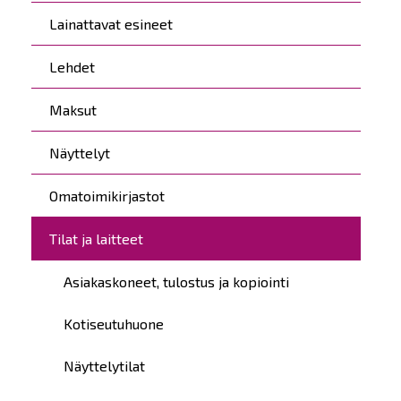
Lainattavat esineet
Lehdet
Maksut
Näyttelyt
Omatoimikirjastot
Tilat ja laitteet
Asiakaskoneet, tulostus ja kopiointi
Kotiseutuhuone
Näyttelytilat