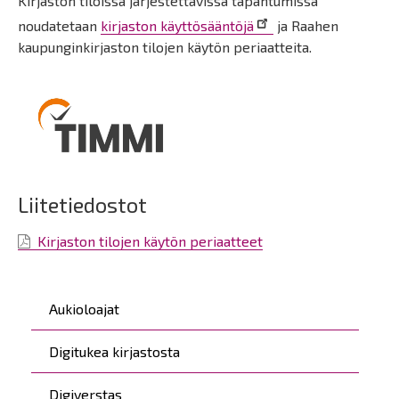
Kirjaston tiloissa järjestettävissä tapahtumissa
noudatetaan
kirjaston käyttösääntöjä
ja Raahen
kaupunginkirjaston tilojen käytön periaatteita.
Liitetiedostot
Kirjaston tilojen käytön periaatteet
Päävalikko
Aukioloajat
Digitukea kirjastosta
Digiverstas