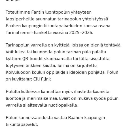
Toteutimme Fantin luontopolun yhteyteen
lapsiperheille suunnatun tarinapolun yhteistyössä
Raahen kaupungin liikuntapalveluiden kanssa osana
Tarinatreeni!-hanketta vuosina 2025–2026.
Tarinapolun varrella on kylttejä, joissa on pieniä tehtäviä.
Voit lukea tai kuunnella polun tarinan pala palalta
kylttien QR-koodit skannaamalla tai tältä sivustolta
löytyvien linkkien kautta. Tarina on kirjoitettu
Koivuluodon koulun oppilaiden ideoiden pohjalta. Polun
on kuvittanut Elli Flink.
Polulla kulkiessa kannattaa myös ihastella kaunista
luontoa ja merimaisemaa. Eväät on mukava syödä polun
varrella sijaitsevalla nuotiopaikalla.
Polun kunnossapidosta vastaa Raahen kaupungin
liikuntapalvelut.