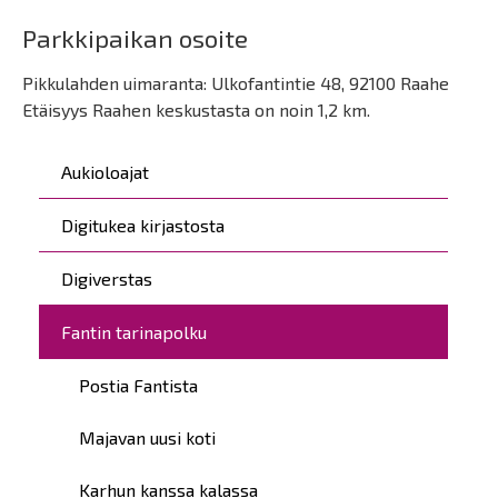
Parkkipaikan osoite
Pikkulahden uimaranta: Ulkofantintie 48, 92100 Raahe
Etäisyys Raahen keskustasta on noin 1,2 km.
Päävalikko
Aukioloajat
Digitukea kirjastosta
Digiverstas
Fantin tarinapolku
Postia Fantista
Majavan uusi koti
Karhun kanssa kalassa