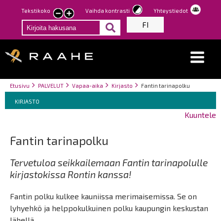
Hyppää
Tekstikoko
Vaihda kontrasti
Yhteystiedot
Pienennä
Suurenna
pääsisältöön
FI
tekstin
tekstin
kokoa
kokoa
Breadcrumbs
You
Etusivu
PALVELUT
Vapaa-aika
Kirjasto
Fantin tarinapolku
Breadcrumbs
are
You
KIRJASTO
here:
are
Kuuntele
here:
Fantin tarinapolku
Tervetuloa seikkailemaan Fantin tarinapolulle
kirjastokissa Rontin kanssa!
Fantin polku kulkee kauniissa merimaisemissa. Se on
lyhyehkö ja helppokulkuinen polku kaupungin keskustan
lähellä.