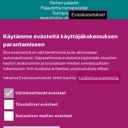
Yleinen palaute
Palautetta toimipisteille
Toimipisteet
Evästeasetukset
Henkilöstön yhteystiedot
Opaskartta
Käytämme evästeitä käyttäjäkokemuksen
Raahe Facebookissa
parantamiseen
Raahe Instagramissa
Osa evästeistä on välttämättömiä ja ne aktivoidaan
Raahe LinkedInissä
automaattisesti. Vapaaehtoisia evästeitä käytetään sivuston
Raahe YouTubessa
käytön analysointiin ja sosiaalisen median ominaisuuksien
tukemiseen. Voit muokata antamiasi suostumuksia milloin
tahansa Evästeasetukset-linkin kautta.
Lisätietoa evästeistä.
Tutustu!
Välttämättömät evästeet
Esityslistat ja pöytäkirjat
Viranhaltijapäätökset
Tilastolliset evästeet
Kuulutukset
Sosiaalisen median evästeet
Henkilötietojen käsittely
Saavutettavuusseloste