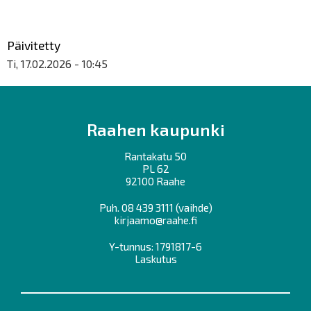
Päivitetty
Ti, 17.02.2026 - 10:45
Raahen kaupunki
Rantakatu 50
PL 62
92100 Raahe
Puh.
08 439 3111
(vaihde)
kirjaamo@raahe.fi
Y-tunnus: 1791817-6
Laskutus