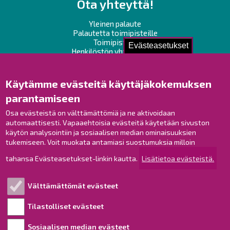
Ota yhteyttä!
Yleinen palaute
Palautetta toimipisteille
Toimipisteet
Evästeasetukset
Henkilöstön yhteystiedot
Opaskartta
Käytämme evästeitä käyttäjäkokemuksen
Raahe Facebookissa
parantamiseen
Raahe Instagramissa
Osa evästeistä on välttämättömiä ja ne aktivoidaan
Raahe LinkedInissä
automaattisesti. Vapaaehtoisia evästeitä käytetään sivuston
Raahe YouTubessa
käytön analysointiin ja sosiaalisen median ominaisuuksien
tukemiseen. Voit muokata antamiasi suostumuksia milloin
tahansa Evästeasetukset-linkin kautta.
Lisätietoa evästeistä.
Tutustu!
Välttämättömät evästeet
Esityslistat ja pöytäkirjat
Viranhaltijapäätökset
Tilastolliset evästeet
Kuulutukset
Sosiaalisen median evästeet