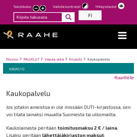
Hyppää
Tekstikoko
Vaihda kontrasti
Yhteystiedot
Pienennä
Suurenna
pääsisältöön
FI
tekstin
tekstin
kokoa
kokoa
Breadcrumbs
You
Etusivu
PALVELUT
Vapaa-aika
Kirjasto
Kaukopalvelu
Breadcrumbs
are
You
KIRJASTO
here:
are
Kuuntele
here:
Kaukopalvelu
Jos jotakin aineistoa ei ole missään OUTI-kirjastossa, sen
voi tilata lainaksi muualta Suomesta tai ulkomailta.
Kaukolainasta peritään
toimitusmaksu 2 € / laina
.
Lisäksi peritään
lähettäjäkirjaston maksut
: