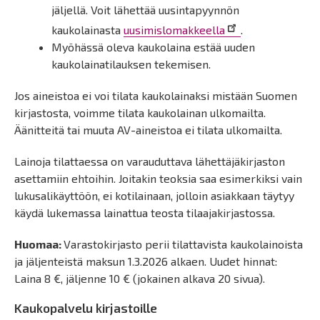
jäljellä. Voit lähettää uusintapyynnön
kaukolainasta
uusimislomakkeella
.
Myöhässä oleva kaukolaina estää uuden
kaukolainatilauksen tekemisen.
Jos aineistoa ei voi tilata kaukolainaksi mistään Suomen
kirjastosta, voimme tilata kaukolainan ulkomailta.
Äänitteitä tai muuta AV-aineistoa ei tilata ulkomailta.
Lainoja tilattaessa on varauduttava lähettäjäkirjaston
asettamiin ehtoihin. Joitakin teoksia saa esimerkiksi vain
lukusalikäyttöön, ei kotilainaan, jolloin asiakkaan täytyy
käydä lukemassa lainattua teosta tilaajakirjastossa.
Huomaa:
Varastokirjasto perii tilattavista kaukolainoista
ja jäljenteistä maksun 1.3.2026 alkaen. Uudet hinnat:
Laina 8 €, jäljenne 10 € (jokainen alkava 20 sivua).
Kaukopalvelu kirjastoille