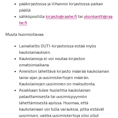
pääkirjastossa ja Vihannin kirjastossa paikan
päällä
sähköpostilla
kirjasto@raahe.fi
tai
ukonkantti@raa
he.fi
Muuta huomioitavaa:
Lainakielto OUTI-kirjastoissa estää myös
kaukolainauksen.
Kaukolainoja ei voi noutaa kirjaston
omatoimiaikana.
Aineiston lähettävä kirjasto määrää kaukolainan
laina-ajan ja uusimiskertojen määrän.
Kaukolainojen uusiminen on maksutonta.
Asiakkaan tulee huolehtia kaukolainan
palauttamisesta tai uusimispyynnön
lähettämisestä ajoissa. Huomaa, että
kaukolainaan voi tulla varauksia, jotka estävät
uusimisen, vaikka uusimiskertoja olisi ollut