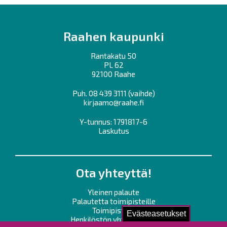
Raahen kaupunki
Rantakatu 50
PL 62
92100 Raahe
Puh.
08 439 3111
(vaihde)
kirjaamo@raahe.fi
Y-tunnus: 1791817-6
Laskutus
Ota yhteyttä!
Yleinen palaute
Palautetta toimipisteille
Toimipisteet
Evästeasetukset
Henkilöstön yhteystiedot