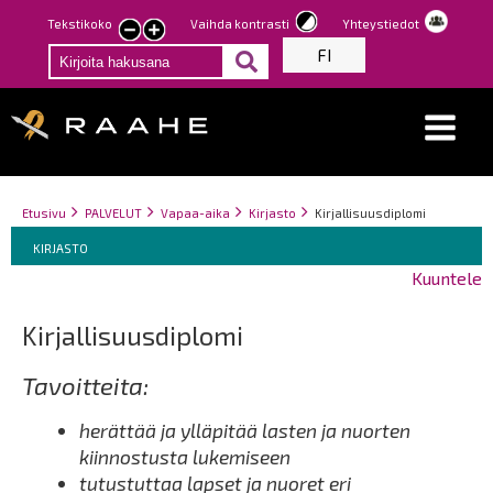
Hyppää
Tekstikoko
Vaihda kontrasti
Yhteystiedot
Pienennä
Suurenna
pääsisältöön
FI
tekstin
tekstin
kokoa
kokoa
Breadcrumbs
You
Etusivu
PALVELUT
Vapaa-aika
Kirjasto
Kirjallisuusdiplomi
Breadcrumbs
are
You
KIRJASTO
here:
are
Kuuntele
here:
Kirjallisuusdiplomi
Tavoitteita:
herättää ja ylläpitää lasten ja nuorten
kiinnostusta lukemiseen
tutustuttaa lapset ja nuoret eri