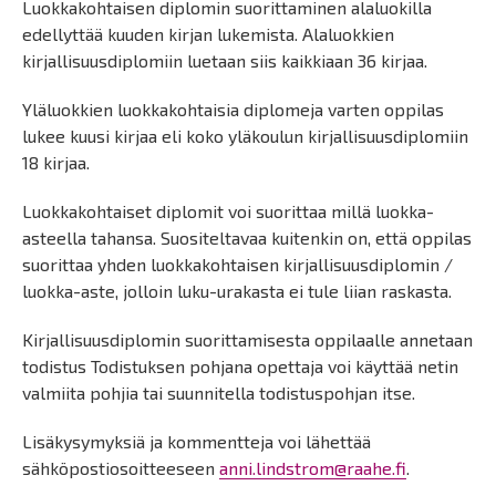
Luokkakohtaisen diplomin suorittaminen alaluokilla
edellyttää kuuden kirjan lukemista. Alaluokkien
kirjallisuusdiplomiin luetaan siis kaikkiaan 36 kirjaa.
Yläluokkien luokkakohtaisia diplomeja varten oppilas
lukee kuusi kirjaa eli koko yläkoulun kirjallisuusdiplomiin
18 kirjaa.
Luokkakohtaiset diplomit voi suorittaa millä luokka-
asteella tahansa. Suositeltavaa kuitenkin on, että oppilas
suorittaa yhden luokkakohtaisen kirjallisuusdiplomin /
luokka-aste, jolloin luku-urakasta ei tule liian raskasta.
Kirjallisuusdiplomin suorittamisesta oppilaalle annetaan
todistus Todistuksen pohjana opettaja voi käyttää netin
valmiita pohjia tai suunnitella todistuspohjan itse.
Lisäkysymyksiä ja kommentteja voi lähettää
sähköpostiosoitteeseen
anni.lindstrom@raahe.fi
.