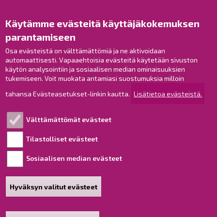
Opaskartta
Käytämme evästeitä käyttäjäkokemuksen
Raahe Facebookissa
parantamiseen
Raahe Instagramissa
Raahe LinkedInissä
Osa evästeistä on välttämättömiä ja ne aktivoidaan
automaattisesti. Vapaaehtoisia evästeitä käytetään sivuston
Raahe YouTubessa
käytön analysointiin ja sosiaalisen median ominaisuuksien
tukemiseen. Voit muokata antamiasi suostumuksia milloin
tahansa Evästeasetukset-linkin kautta.
Lisätietoa evästeistä.
Tutustu!
Välttämättömät evästeet
Esityslistat ja pöytäkirjat
Viranhaltijapäätökset
Tilastolliset evästeet
Kuulutukset
Sosiaalisen median evästeet
Henkilötietojen käsittely
Saavutettavuusseloste
Hyväksyn valitut evästeet
Sivukartta
Tietoa sivustosta