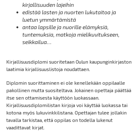
kirjallisuuden lajeihin
edistää lasten ja nuorten lukutaitoa ja
luetun ymmärtämistä
antaa lapsille ja nuorille elämyksiä,
tuntemuksia, matkoja mielikuvitukseen,
seikkailua…
Kirjallisuusdiplomi suoritetaan Oulun kaupunginkirjaston
laatimia kirjallisuuslistoja noudattaen.
Diplomin suorittaminen ei ole kenellekään oppilaalle
pakollinen mutta suositeltava. Jokainen opettaja päättää
itse sen ottamisesta käyttöön luokassaan.
Kirjallisuusdiplomilistan kirjoja voi käyttää luokassa tai
kotona myös lukuvinkkilistana. Opettajan tulee jollakin
tavalla tarkistaa, että oppilas on todella lukenut
vaadittavat kirjat.