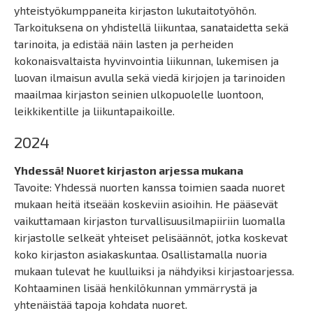
yhteistyökumppaneita kirjaston lukutaitotyöhön.
Tarkoituksena on yhdistellä liikuntaa, sanataidetta sekä
tarinoita, ja edistää näin lasten ja perheiden
kokonaisvaltaista hyvinvointia liikunnan, lukemisen ja
luovan ilmaisun avulla sekä viedä kirjojen ja tarinoiden
maailmaa kirjaston seinien ulkopuolelle luontoon,
leikkikentille ja liikuntapaikoille.
2024
Yhdessä! Nuoret kirjaston arjessa mukana
Tavoite: Yhdessä nuorten kanssa toimien saada nuoret
mukaan heitä itseään koskeviin asioihin. He pääsevät
vaikuttamaan kirjaston turvallisuusilmapiiriin luomalla
kirjastolle selkeät yhteiset pelisäännöt, jotka koskevat
koko kirjaston asiakaskuntaa. Osallistamalla nuoria
mukaan tulevat he kuulluiksi ja nähdyiksi kirjastoarjessa.
Kohtaaminen lisää henkilökunnan ymmärrystä ja
yhtenäistää tapoja kohdata nuoret.