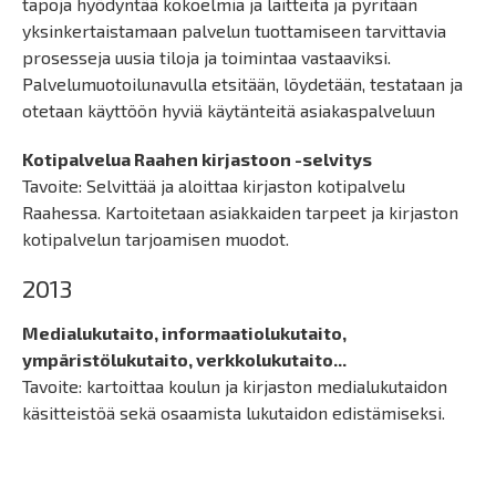
tapoja hyödyntää kokoelmia ja laitteita ja pyritään
yksinkertaistamaan palvelun tuottamiseen tarvittavia
prosesseja uusia tiloja ja toimintaa vastaaviksi.
Palvelumuotoilunavulla etsitään, löydetään, testataan ja
otetaan käyttöön hyviä käytänteitä asiakaspalveluun
Kotipalvelua Raahen kirjastoon -selvitys
Tavoite: Selvittää ja aloittaa kirjaston kotipalvelu
Raahessa. Kartoitetaan asiakkaiden tarpeet ja kirjaston
kotipalvelun tarjoamisen muodot.
2013
Medialukutaito, informaatiolukutaito,
ympäristölukutaito, verkkolukutaito...
Tavoite: kartoittaa koulun ja kirjaston medialukutaidon
käsitteistöä sekä osaamista lukutaidon edistämiseksi.