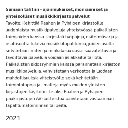
Samaan tahtiin - ajanmukaiset, moniääniset ja
yhteisölliset musiikkikirjastopalvelut
Tavoite: Kehittää Raahen ja Pyhäjoen kirjastoille
uudenlaista musiikkipalveluja yhteistyössä paikallisten
toimijoiden kanssa. Järjestää työpajoja, esitelmäsarja ja
osallisuutta tukevia musiikkitapahtumia, joiden avulla
selvitetään, miten ja minkälaisia uusia, saavutettavia ja
tavoittavia palveluja voidaan asiakkaille tarjota.
Paikallisten sidosryhmien kanssa parannetaan kirjaston
musiikkipalveluja, vahvistetaan verkostoa ja luodaan
mahdollisuuksia yhteistyölle sekä kehitetään
toimintatapoja ja -malleja myös muiden yleisten
kirjastojen käyttöön. Lisäksi Raahen ja Pyhäjoen
pääkirjastojen AV-laitteistoa päivitetään vastaamaan
tapahtumatoiminnan tarpeita.
2023