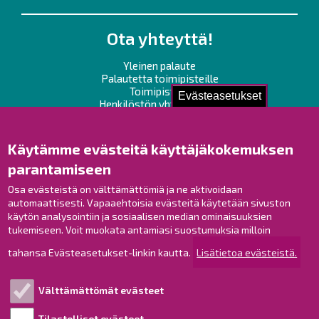
Ota yhteyttä!
Yleinen palaute
Palautetta toimipisteille
Toimipisteet
Evästeasetukset
Henkilöstön yhteystiedot
Opaskartta
Käytämme evästeitä käyttäjäkokemuksen
Raahe Facebookissa
parantamiseen
Raahe Instagramissa
Osa evästeistä on välttämättömiä ja ne aktivoidaan
Raahe LinkedInissä
automaattisesti. Vapaaehtoisia evästeitä käytetään sivuston
Raahe YouTubessa
käytön analysointiin ja sosiaalisen median ominaisuuksien
tukemiseen. Voit muokata antamiasi suostumuksia milloin
tahansa Evästeasetukset-linkin kautta.
Lisätietoa evästeistä.
Tutustu!
Välttämättömät evästeet
Esityslistat ja pöytäkirjat
Viranhaltijapäätökset
Tilastolliset evästeet