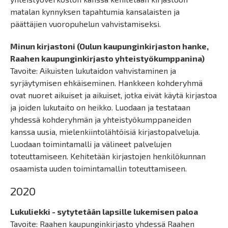
matalan kynnyksen tapahtumia kansalaisten ja
päättäjien vuoropuhelun vahvistamiseksi.
Minun kirjastoni (Oulun kaupunginkirjaston hanke,
Raahen kaupunginkirjasto yhteistyökumppanina)
Tavoite: Aikuisten lukutaidon vahvistaminen ja
syrjäytymisen ehkäiseminen. Hankkeen kohderyhmä
ovat nuoret aikuiset ja aikuiset, jotka eivät käytä kirjastoa
ja joiden lukutaito on heikko. Luodaan ja testataan
yhdessä kohderyhmän ja yhteistyökumppaneiden
kanssa uusia, mielenkiintolähtöisiä kirjastopalveluja.
Luodaan toimintamalli ja välineet palvelujen
toteuttamiseen. Kehitetään kirjastojen henkilökunnan
osaamista uuden toimintamallin toteuttamiseen.
2020
Lukuliekki - sytytetään lapsille lukemisen paloa
Tavoite: Raahen kaupunginkirjasto yhdessä Raahen