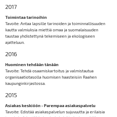
2017
Toimintaa tarinoihin
Tavoite: Antaa lapsille tarinoiden ja toiminnallisuuden
kautta valmiuksia miettiä omaa ja suomalaisuuden
taustaa yhdistettynä tekemiseen ja ekologiseen
ajatteluun.
2016
Huominen tehdään tänään
Tavoite: Tehdä osaamiskartoitus ja valmistautua
organisaatiotasolla huomisen haasteisiin Raahen
kaupunginkirjastossa.
2015
Asiakas keskiöön - Parempaa asiakaspalvelu
Tavoite: Edistää asiakaspalvelun sujuvuutta ja erilaisia