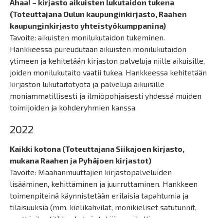
Ahaa!
– kirjasto aikuisten lukutaidon tukena
(Toteuttajana Oulun kaupunginkirjasto, Raahen
kaupunginkirjasto yhteistyökumppanina)
Tavoite: aikuisten monilukutaidon tukeminen.
Hankkeessa pureudutaan aikuisten monilukutaidon
ytimeen ja kehitetään kirjaston palveluja niille aikuisille,
joiden monilukutaito vaatii tukea. Hankkeessa kehitetään
kirjaston lukutaitotyötä ja palveluja aikuisille
moniammatillisesti ja ilmiöpohjaisesti yhdessä muiden
toimijoiden ja kohderyhmien kanssa.
2022
Kaikki kotona (Toteuttajana Siikajoen kirjasto,
mukana Raahen ja Pyhäjoen kirjastot)
Tavoite: Maahanmuuttajien kirjastopalveluiden
lisääminen, kehittäminen ja juurruttaminen. Hankkeen
toimenpiteinä käynnistetään erilaisia tapahtumia ja
tilaisuuksia (mm. kielikahvilat, monikieliset satutunnit,