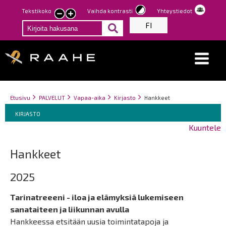
Hyppää
Tekstikoko
Vaihda kontrasti
Yhteystiedot
Pienennä
Suurenna
pääsisältöön
FI
tekstin
tekstin
kokoa
kokoa
Breadcrumbs
You
Etusivu
PALVELUT
Vapaa-aika
Kirjasto
Hankkeet
Breadcrumbs
are
You
KIRJASTO
here:
are
Kuuntele
here:
Hankkeet
2025
Tarinatreeeni - iloa ja elämyksiä lukemiseen
sanataiteen ja liikunnan avulla
Hankkeessa etsitään uusia toimintatapoja ja