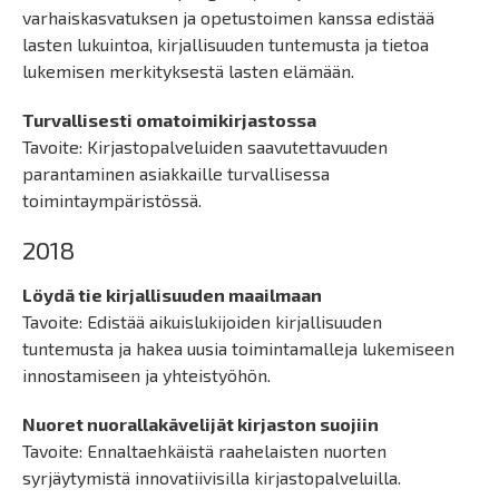
varhaiskasvatuksen ja opetustoimen kanssa edistää
lasten lukuintoa, kirjallisuuden tuntemusta ja tietoa
lukemisen merkityksestä lasten elämään.
Turvallisesti omatoimikirjastossa
Tavoite: Kirjastopalveluiden saavutettavuuden
parantaminen asiakkaille turvallisessa
toimintaympäristössä.
2018
Löydä tie kirjallisuuden maailmaan
Tavoite: Edistää aikuislukijoiden kirjallisuuden
tuntemusta ja hakea uusia toimintamalleja lukemiseen
innostamiseen ja yhteistyöhön.
Nuoret nuorallakävelijät kirjaston suojiin
Tavoite: Ennaltaehkäistä raahelaisten nuorten
syrjäytymistä innovatiivisilla kirjastopalveluilla.