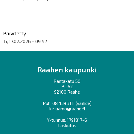
Päivitetty
Ti, 17.02.2026 - 09:47
Raahen kaupunki
Rantakatu 50
PL 62
92100 Raahe
Puh.
08 439 3111
(vaihde)
kirjaamo@raahe.fi
Y-tunnus: 1791817-6
Laskutus