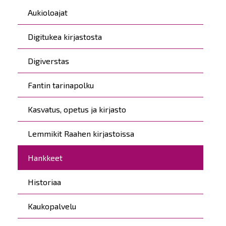
Päävalikko
Aukioloajat
Digitukea kirjastosta
Digiverstas
Fantin tarinapolku
Kasvatus, opetus ja kirjasto
Lemmikit Raahen kirjastoissa
Hankkeet
Historiaa
Kaukopalvelu