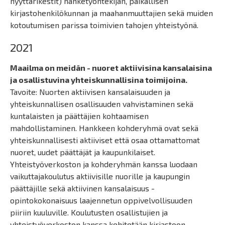
nyyttärikestit) hanketyöntekijän, paikallisen
kirjastohenkilökunnan ja maahanmuuttajien sekä muiden
kotoutumisen parissa toimivien tahojen yhteistyönä.
2021
Maailma on meidän - nuoret aktiivisina kansalaisina
ja osallistuvina yhteiskunnallisina toimijoina.
Tavoite: Nuorten aktiivisen kansalaisuuden ja
yhteiskunnallisen osallisuuden vahvistaminen sekä
kuntalaisten ja päättäjien kohtaamisen
mahdollistaminen. Hankkeen kohderyhmä ovat sekä
yhteiskunnallisesti aktiiviset että osaa ottamattomat
nuoret, uudet päättäjät ja kaupunkilaiset.
Yhteistyöverkoston ja kohderyhmän kanssa luodaan
vaikuttajakoulutus aktiivisille nuorille ja kaupungin
päättäjille sekä aktiivinen kansalaisuus -
opintokokonaisuus laajennetun oppivelvollisuuden
piiriin kuuluville. Koulutusten osallistujien ja
yhteistyöverkoston kanssa kehitetään kirjastoon