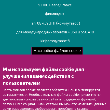
92100 Raahe/Раахе
Финляндия.
Тел. 08 439 3111 (коммутатор)
для международных звонков + 358 8 558 410
kirjaamo@raahe.fi
Рег. номер: 1791817-6
Настройки файлов cookie
Мы используем файлы cookie для
Свяжитесь с нами!
улучшения взаимодействия с
Оставьте отзыв
пользователем
Объекты
Контактные данные персонала
Часть файлов cookie является обязательной и активируется
автоматически. Необязательные файлы cookie применяются
Карта с указателями
для анализа использования сайта и поддержки функций,
связанных с социальными сетями. Вы можете изменить данные
Раахе в Facebook
вами разрешения в любое время, перейдя по ссылке