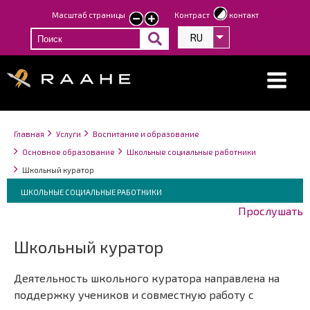
Перейти
Масштаб страницы
Контраст
контакт
smaller
larger
к
text
text
RU
Список дополнит
основному
содержанию
Строка
You
Главная
Услуги
Воспитание и образование
навигации
are
Основное образование
Школьные социальные работники
here:
Школьный куратор
Breadcrumbs
You
ШКОЛЬНЫЕ СОЦИАЛЬНЫЕ РАБОТНИКИ
are
Прослушать
here:
Школьный куратор
Деятельность школьного куратора направлена на
поддержку учеников и совместную работу с