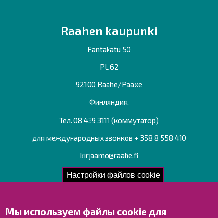
Raahen kaupunki
Rantakatu 50
PL 62
92100 Raahe/Раахе
Финляндия.
Тел. 08 439 3111 (коммутатор)
для международных звонков + 358 8 558 410
kirjaamo@raahe.fi
Рег. номер: 1791817-6
Настройки файлов cookie
Мы используем файлы cookie для
Свяжитесь с нами!