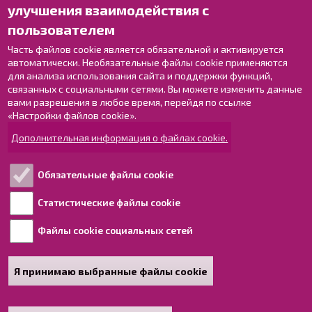
улучшения взаимодействия с
Оставьте отзыв
пользователем
Объекты
Контактные данные персонала
Часть файлов cookie является обязательной и активируется
автоматически. Необязательные файлы cookie применяются
Карта с указателями
для анализа использования сайта и поддержки функций,
связанных с социальными сетями. Вы можете изменить данные
Раахе в Facebook
вами разрешения в любое время, перейдя по ссылке
Раахе в Instagram
«Настройки файлов cookie».
Раахе в LinkedIn
Дополнительная информация о файлах cookie.
Раахе в YouTube
Обязательные файлы cookie
Ознакомьтесь!
Статистические файлы cookie
Файлы cookie социальных сетей
Обработка персональных данных
Информация о доступности для людей с
ограниченными возможностями
Я принимаю выбранные файлы cookie
Карта сайта