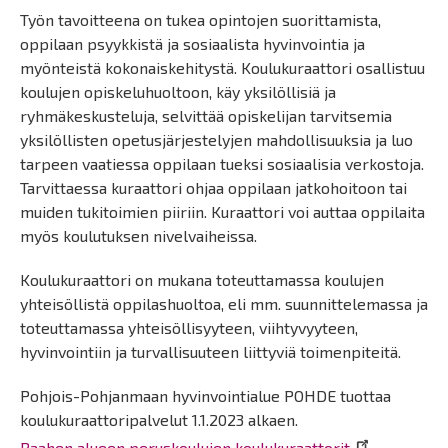
Työn tavoitteena on tukea opintojen suorittamista,
oppilaan psyykkistä ja sosiaalista hyvinvointia ja
myönteistä kokonaiskehitystä. Koulukuraattori osallistuu
koulujen opiskeluhuoltoon, käy yksilöllisiä ja
ryhmäkeskusteluja, selvittää opiskelijan tarvitsemia
yksilöllisten opetusjärjestelyjen mahdollisuuksia ja luo
tarpeen vaatiessa oppilaan tueksi sosiaalisia verkostoja.
Tarvittaessa kuraattori ohjaa oppilaan jatkohoitoon tai
muiden tukitoimien piiriin. Kuraattori voi auttaa oppilaita
myös koulutuksen nivelvaiheissa.
Koulukuraattori on mukana toteuttamassa koulujen
yhteisöllistä oppilashuoltoa, eli mm. suunnittelemassa ja
toteuttamassa yhteisöllisyyteen, viihtyvyyteen,
hyvinvointiin ja turvallisuuteen liittyviä toimenpiteitä.
Pohjois-Pohjanmaan hyvinvointialue POHDE tuottaa
koulukuraattoripalvelut 1.1.2023 alkaen.
Raahen alueen peruskoulujen koulukuraattorit.