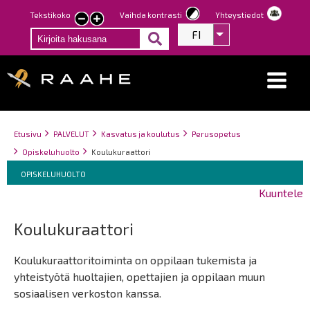
Hyppää
Tekstikoko
Vaihda kontrasti
Yhteystiedot
Pienennä
Suurenna
pääsisältöön
FI
Listaa lisätoiminno
tekstin
tekstin
kokoa
kokoa
Breadcrumbs
You
Etusivu
PALVELUT
Kasvatus ja koulutus
Perusopetus
are
Opiskeluhuolto
Koulukuraattori
here:
Breadcrumbs
You
OPISKELUHUOLTO
are
Kuuntele
here:
Koulukuraattori
Koulukuraattoritoiminta on oppilaan tukemista ja
yhteistyötä huoltajien, opettajien ja oppilaan muun
sosiaalisen verkoston kanssa.