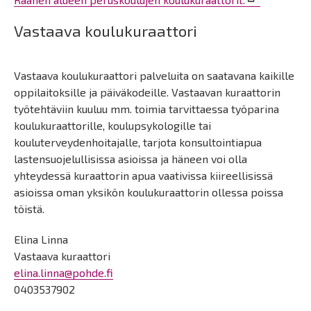
Vastaava koulukuraattori
Vastaava koulukuraattori palveluita on saatavana kaikille
oppilaitoksille ja päiväkodeille. Vastaavan kuraattorin
työtehtäviin kuuluu mm. toimia tarvittaessa työparina
koulukuraattorille, koulupsykologille tai
kouluterveydenhoitajalle, tarjota konsultointiapua
lastensuojelullisissa asioissa ja häneen voi olla
yhteydessä kuraattorin apua vaativissa kiireellisissä
asioissa oman yksikön koulukuraattorin ollessa poissa
töistä.
Elina Linna
Vastaava kuraattori
elina.linna@pohde.fi
0403537902