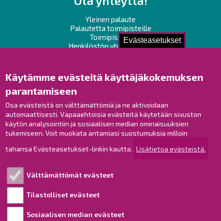
Ota yhteyttä!
Yleinen palaute
Palautetta toimipisteille
Toimipisteet
Evästeasetukset
Henkilöstön yhteystiedot
Opaskartta
Käytämme evästeitä käyttäjäkokemuksen
Raahe Facebookissa
parantamiseen
Raahe Instagramissa
Osa evästeistä on välttämättömiä ja ne aktivoidaan
Raahe LinkedInissä
automaattisesti. Vapaaehtoisia evästeitä käytetään sivuston
Raahe YouTubessa
käytön analysointiin ja sosiaalisen median ominaisuuksien
tukemiseen. Voit muokata antamiasi suostumuksia milloin
tahansa Evästeasetukset-linkin kautta.
Lisätietoa evästeistä.
Tutustu!
Välttämättömät evästeet
Esityslistat ja pöytäkirjat
Viranhaltijapäätökset
Tilastolliset evästeet
Kuulutukset
Sosiaalisen median evästeet