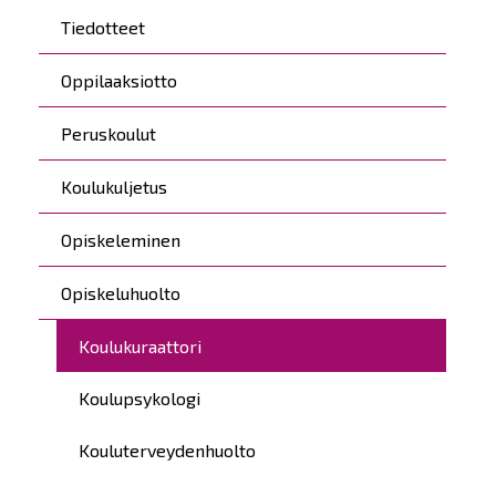
Päävalikko
Tiedotteet
Oppilaaksiotto
Peruskoulut
Koulukuljetus
Opiskeleminen
Opiskeluhuolto
Koulukuraattori
Koulupsykologi
Kouluterveydenhuolto