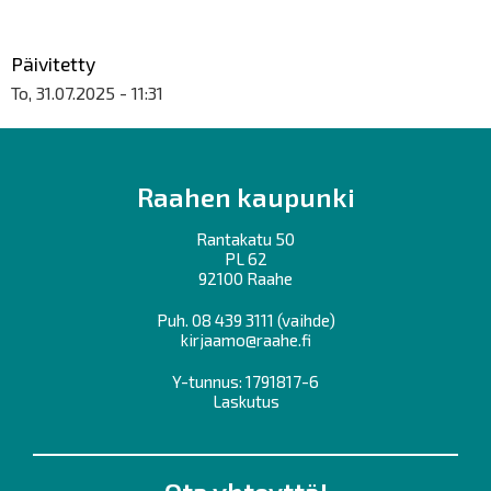
Päivitetty
To, 31.07.2025 - 11:31
Raahen kaupunki
Rantakatu 50
PL 62
92100 Raahe
Puh.
08 439 3111
(vaihde)
kirjaamo@raahe.fi
Y-tunnus: 1791817-6
Laskutus