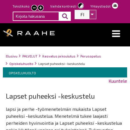
Hyppää
Tekstikoko
Vaihda kontrasti
Yhteystiedot
Pienennä
Suurenna
pääsisältöön
FI
Listaa lisätoiminno
tekstin
tekstin
kokoa
kokoa
Breadcrumbs
You
Etusivu
PALVELUT
Kasvatus ja koulutus
Perusopetus
are
Opiskeluhuolto
Lapset puheeksi - keskustelu
here:
Breadcrumbs
You
OPISKELUHUOLTO
are
Kuuntele
here:
Lapset puheeksi -keskustelu
lapsi ja perhe -työmenetelmän mukaista Lapset
puheeksi -keskustelua. Menetelmä tukee laajasti
perheiden hyvinvointia ja Lapset puheeksi -keskustelua
onkin käytössä useissa eri työpisteissä. Työmuodon