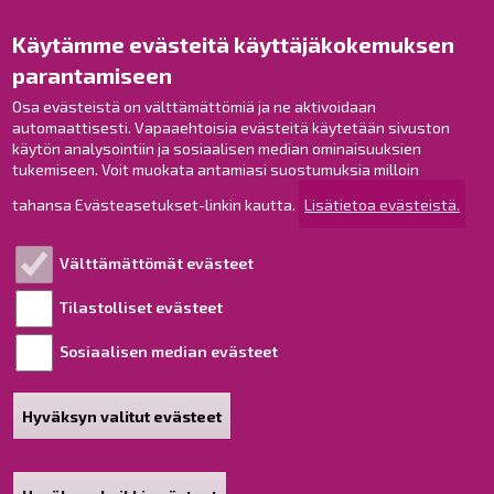
Opaskartta
Käytämme evästeitä käyttäjäkokemuksen
Raahe Facebookissa
parantamiseen
Raahe Instagramissa
Osa evästeistä on välttämättömiä ja ne aktivoidaan
Raahe LinkedInissä
automaattisesti. Vapaaehtoisia evästeitä käytetään sivuston
Raahe YouTubessa
käytön analysointiin ja sosiaalisen median ominaisuuksien
tukemiseen. Voit muokata antamiasi suostumuksia milloin
tahansa Evästeasetukset-linkin kautta.
Lisätietoa evästeistä.
Tutustu!
Välttämättömät evästeet
Esityslistat ja pöytäkirjat
Viranhaltijapäätökset
Tilastolliset evästeet
Kuulutukset
Sosiaalisen median evästeet
Henkilötietojen käsittely
Saavutettavuusseloste
Hyväksyn valitut evästeet
Sivukartta
Tietoa sivustosta