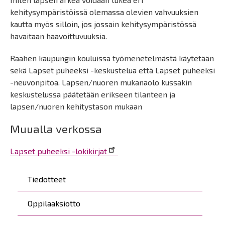
kehitysympäristöissä olemassa olevien vahvuuksien
kautta myös silloin, jos jossain kehitysympäristössä
havaitaan haavoittuvuuksia.
Raahen kaupungin kouluissa työmenetelmästä käytetään
sekä Lapset puheeksi -keskustelua että Lapset puheeksi
-neuvonpitoa. Lapsen/nuoren mukanaolo kussakin
keskustelussa päätetään erikseen tilanteen ja
lapsen/nuoren kehitystason mukaan
Muualla verkossa
Lapset puheeksi -lokikirjat
Päävalikko
Tiedotteet
Oppilaaksiotto