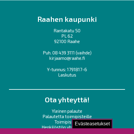
Raahen kaupunki
Rantakatu 50
PL 62
92100 Raahe
Puh.
08 439 3111
(vaihde)
kirjaamo@raahe.fi
Y-tunnus: 1791817-6
Laskutus
Ota yhteyttä!
Yleinen palaute
Palautetta toimipisteille
Toimipisteet
Evästeasetukset
Henkilöstön yhteystiedot