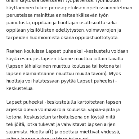
käyttäminen tukee perusopetuksen opetussuunnitelman
perusteissa mainittua ennaltaehkäisevän työn
painotusta, oppilaan ja huoltajan osallisuutta sekä
oppilaan yksilöllisten edellytysten, voimavarojen ja
tarpeiden huomioimista osana oppilashuoltotyötä.
Raahen kouluissa Lapset puheeksi -keskustelu voidaan
käydä esim. jos lapsen tilanne muuttuu jollain tavalla
(lapsen lähiaikuinen muuttuu koulussa tai kotona tai
lapsen elämäntilanne muuttuu muulla tavoin). Myös
huoltaja voi halutessaan pyytää Lapset puheeksi -
keskustelua.
Lapset puheeksi -keskustelulla kartoitetaan lapsen
arjessa olevia voimavaroja koulussa, vapaa-ajalla ja
kotona. Keskustelun tarkoituksena on löytää niitä
tekijöitä, jotka tukevat ja vahvistavat lapsen arjen
sujumista. Huoltaja(t) ja opettaja miettivät yhdessä,
miten lapsen arkea voidaan tukea eri