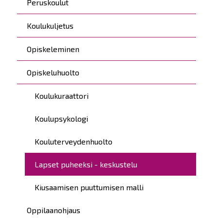
Peruskoulut
Koulukuljetus
Opiskeleminen
Opiskeluhuolto
Koulukuraattori
Koulupsykologi
Kouluterveydenhuolto
Lapset puheeksi - keskustelu
Kiusaamisen puuttumisen malli
Oppilaanohjaus