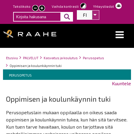
Hyppää
Tekstikoko
Vaihda kontrasti
Yhteystiedot
Pienennä
Suurenna
pääsisältöön
FI
Listaa lisätoiminno
tekstin
tekstin
kokoa
kokoa
Breadcrumbs
You
Etusivu
PALVELUT
Kasvatus ja koulutus
Perusopetus
are
Oppimisen ja koulunkäynnin tuki
here:
Breadcrumbs
You
PERUSOPETUS
are
Kuuntele
here:
Oppimisen ja koulunkäynnin tuki
Perusopetuslain mukaan oppilaalla on oikeus saada
oppimisen ja koulunkäynnin tukea, kun hän sitä tarvitsee.
Kun tuen tarve havaitaan, koulun on tarjottava sitä
mahdollisimman varhaisessa vaiheessa oppilaan