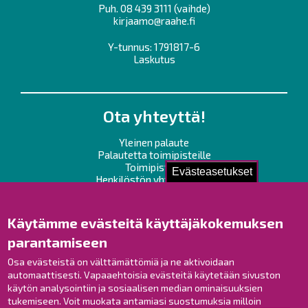
Puh.
08 439 3111
(vaihde)
kirjaamo@raahe.fi
Y-tunnus: 1791817-6
Laskutus
Ota yhteyttä!
Yleinen palaute
Palautetta toimipisteille
Toimipisteet
Evästeasetukset
Henkilöstön yhteystiedot
Opaskartta
Käytämme evästeitä käyttäjäkokemuksen
Raahe Facebookissa
parantamiseen
Raahe Instagramissa
Osa evästeistä on välttämättömiä ja ne aktivoidaan
Raahe LinkedInissä
automaattisesti. Vapaaehtoisia evästeitä käytetään sivuston
Raahe YouTubessa
käytön analysointiin ja sosiaalisen median ominaisuuksien
tukemiseen. Voit muokata antamiasi suostumuksia milloin