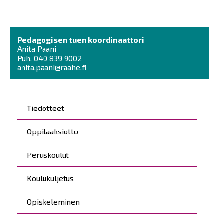
Pedagogisen tuen koordinaattori
Anita Paani
Puh. 040 839 9002
anita.paani@raahe.fi
Päävalikko
Tiedotteet
Oppilaaksiotto
Peruskoulut
Koulukuljetus
Opiskeleminen