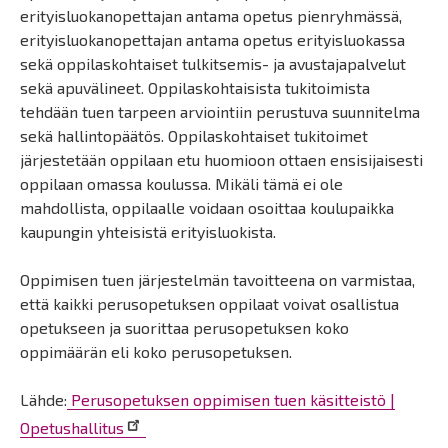
erityisluokanopettajan antama opetus pienryhmässä,
erityisluokanopettajan antama opetus erityisluokassa
sekä oppilaskohtaiset tulkitsemis- ja avustajapalvelut
sekä apuvälineet. Oppilaskohtaisista tukitoimista
tehdään tuen tarpeen arviointiin perustuva suunnitelma
sekä hallintopäätös. Oppilaskohtaiset tukitoimet
järjestetään oppilaan etu huomioon ottaen ensisijaisesti
oppilaan omassa koulussa. Mikäli tämä ei ole
mahdollista, oppilaalle voidaan osoittaa koulupaikka
kaupungin yhteisistä erityisluokista.
Oppimisen tuen järjestelmän tavoitteena on varmistaa,
että kaikki perusopetuksen oppilaat voivat osallistua
opetukseen ja suorittaa perusopetuksen koko
oppimäärän eli koko perusopetuksen.
Lähde:
Perusopetuksen oppimisen tuen käsitteistö |
Opetushallitus