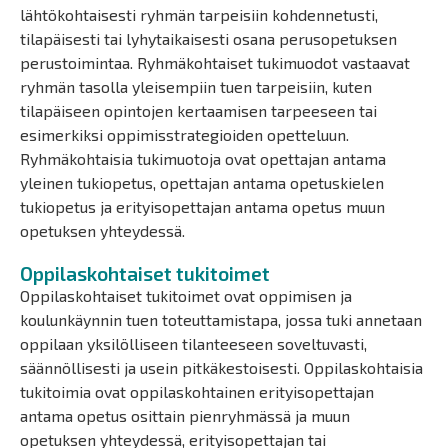
lähtökohtaisesti ryhmän tarpeisiin kohdennetusti,
tilapäisesti tai lyhytaikaisesti osana perusopetuksen
perustoimintaa. Ryhmäkohtaiset tukimuodot vastaavat
ryhmän tasolla yleisempiin tuen tarpeisiin, kuten
tilapäiseen opintojen kertaamisen tarpeeseen tai
esimerkiksi oppimisstrategioiden opetteluun.
Ryhmäkohtaisia tukimuotoja ovat opettajan antama
yleinen tukiopetus, opettajan antama opetuskielen
tukiopetus ja erityisopettajan antama opetus muun
opetuksen yhteydessä.
Oppilaskohtaiset tukitoimet
Oppilaskohtaiset tukitoimet ovat oppimisen ja
koulunkäynnin tuen toteuttamistapa, jossa tuki annetaan
oppilaan yksilölliseen tilanteeseen soveltuvasti,
säännöllisesti ja usein pitkäkestoisesti. Oppilaskohtaisia
tukitoimia ovat oppilaskohtainen erityisopettajan
antama opetus osittain pienryhmässä ja muun
opetuksen yhteydessä, erityisopettajan tai