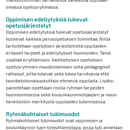
omassa opetusryhmässä.
Oppimisen edellytyksiä tukevat
opetusjärjestelyt
Oppimisen edellytyksiä tukevat opetusjärjestelyt
koskevat kaikkea perusopetuksen toimintaa. Niillä
tarkoitetaan opetuksen järjestämistä oppilaiden
erilaiset tarpeet ja edellytykset huomioiden. Tämä
sisältää eriyttämisen, kielitietoisen opetuksen,
opetusryhmien muodostamisen sekä pedagogiset
ratkaisut, jotka tukevat sekä tukea tarvitsevia että
tavoitekokonaisuuksittain eteneviä oppilaita. Lisäksi
painotetaan opettajan roolia ryhmän tarpeiden
huomioimisessa sekä koulunkäynninohjaajien ja muun
henkilöstön merkitystä oppilaiden tukemisessa.
Ryhmäkohtaiset tukimuodot
Ryhmäkohtaiset tukimuodot ovat oppimisen ja
koulunkäynnin tuen toteuttamistapa, jossa tuki annetaan