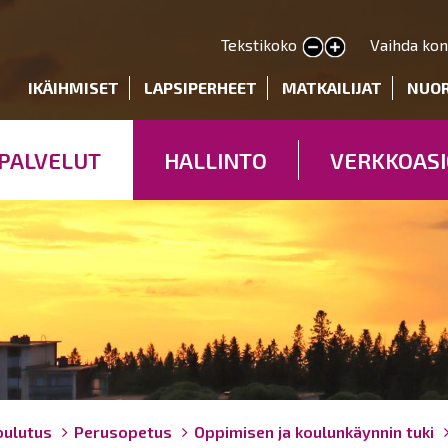
Hyppää
pääsisältöön
Tekstikoko
Vaihda kon
Pienennä tekstin kokoa
Suurenna tekstin kokoa
deryhmät
IKÄIHMISET
LAPSIPERHEET
MATKAILIJAT
NUO
PALVELUT
HALLINTO
VERKKOASI
oulutus
Perusopetus
Oppimisen ja koulunkäynnin tuki