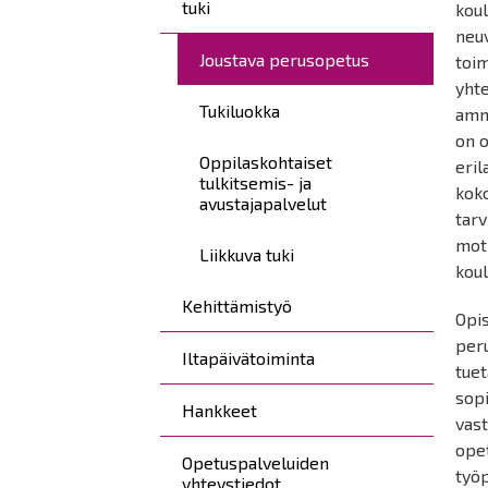
tuki
koul
neuv
Joustava perusopetus
toim
yht
Tukiluokka
amm
on o
Oppilaskohtaiset
eril
tulkitsemis- ja
koko
avustajapalvelut
tarv
mot
Liikkuva tuki
koul
Kehittämistyö
Opis
peru
Iltapäivätoiminta
tuet
sopi
Hankkeet
vast
opet
Opetuspalveluiden
työp
yhteystiedot