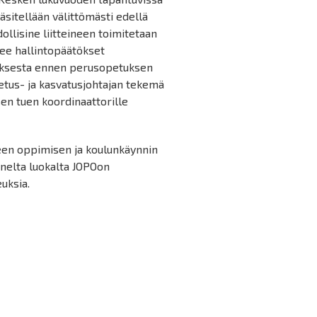
äsitellään välittömästi edellä
lisine liitteineen toimitetaan
kee hallintopäätökset
etuksesta ennen perusopetuksen
tus- ja kasvatusjohtajan tekemä
en tuen koordinaattorille
een oppimisen ja koulunkäynnin
nnelta luokalta JOPOon
uksia.