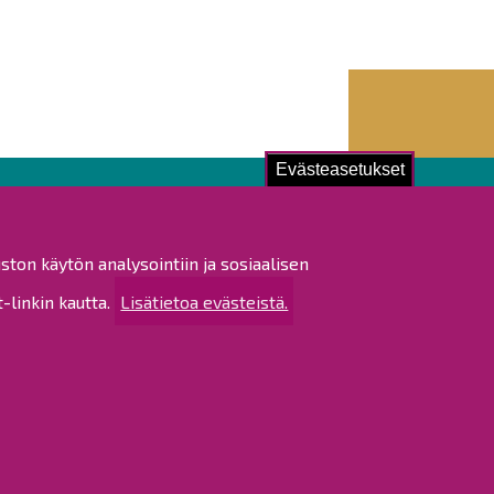
Evästeasetukset
ustu!
ston käytön analysointiin ja sosiaalisen
istat ja pöytäkirjat
linkin kautta.
Lisätietoa evästeistä.
altijapäätökset
ukset
ötietojen käsittely
tettavuusseloste
rtta
 sivustosta