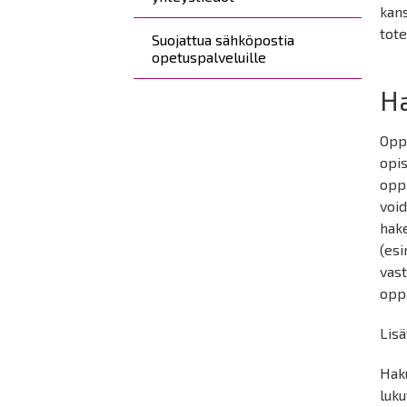
kans
tote
Suojattua sähköpostia
opetuspalveluille
H
Opp
opi
oppi
void
hake
(esi
vast
oppi
Lisä
Hak
luku