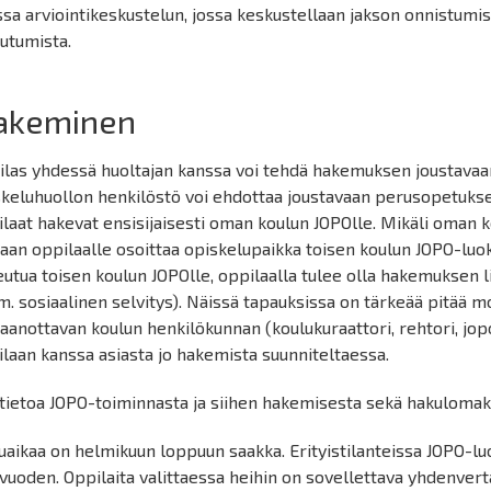
sa arviointikeskustelun, jossa keskustellaan jakson onnistumis
utumista.
akeminen
ilas yhdessä huoltajan kanssa voi tehdä hakemuksen joustavaa
skeluhuollon henkilöstö voi ehdottaa joustavaan perusopetuks
laat hakevat ensisijaisesti oman koulun JOPOlle. Mikäli oman ko
aan oppilaalle osoittaa opiskelupaikka toisen koulun JOPO-luok
utua toisen koulun JOPOlle, oppilaalla tulee olla hakemuksen l
m. sosiaalinen selvitys). Näissä tapauksissa on tärkeää pitää m
aanottavan koulun henkilökunnan (koulukuraattori, rehtori, jopo
laan kanssa asiasta jo hakemista suunniteltaessa.
tietoa JOPO-toiminnasta ja siihen hakemisesta sekä hakulomak
uaikaa on helmikuun loppuun saakka. Erityistilanteissa JOPO-l
vuoden. Oppilaita valittaessa heihin on sovellettava yhdenverta