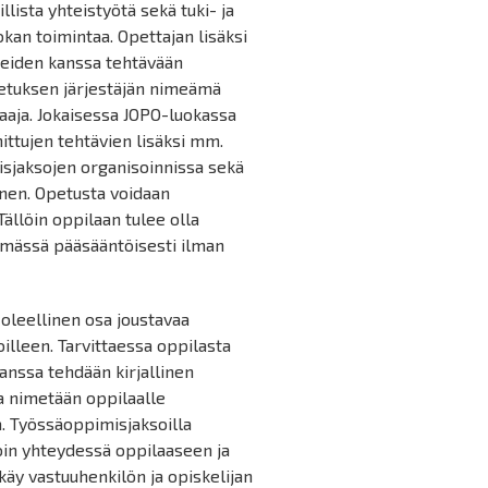
ista yhteistyötä sekä tuki- ja
kan toimintaa. Opettajan lisäksi
heiden kanssa tehtävään
etuksen järjestäjän nimeämä
aja. Jokaisessa JOPO-luokassa
ittujen tehtävien lisäksi mm.
isjaksojen organisoinnissa sekä
inen. Opetusta voidaan
llöin oppilaan tulee olla
hmässä pääsääntöisesti ilman
 oleellinen osa joustavaa
illeen. Tarvittaessa oppilasta
anssa tehdään kirjallinen
a nimetään oppilaalle
a. Työssäoppimisjaksoilla
toin yhteydessä oppilaaseen ja
äy vastuuhenkilön ja opiskelijan