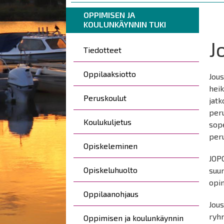
are
Breadcrumbs
You
OPPIMISEN JA
here:
KOULUNKÄYNNIN TUKI
are
here:
J
Päävalikko
Tiedotteet
Oppilaaksiotto
Jous
heik
Peruskoulut
jatk
per
Koulukuljetus
sope
per
Opiskeleminen
JOP
Opiskeluhuolto
suun
opi
Oppilaanohjaus
Jou
ryhm
Oppimisen ja koulunkäynnin