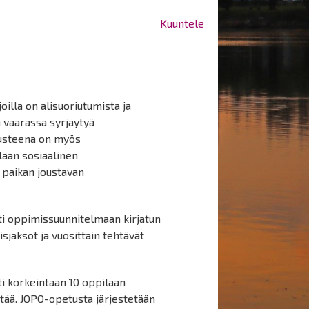
Kuuntele
oilla on alisuoriutumista ja
n vaarassa syrjäytyä
rusteena on myös
aan sosiaalinen
 paikan joustavan
ti oppimissuunnitelmaan kirjatun
jaksot ja vuosittain tehtävät
i korkeintaan 10 oppilaan
ttää. JOPO-opetusta järjestetään