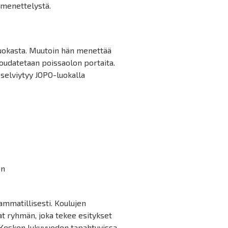
amenettelystä.
-luokasta. Muutoin hän menettää
oudatetaan poissaolon portaita.
 selviytyy JOPO-luokalla
en
ammatillisesti. Koulujen
t ryhmän, joka tekee esitykset
 Kesken lukuvuoden tapahtuvissa