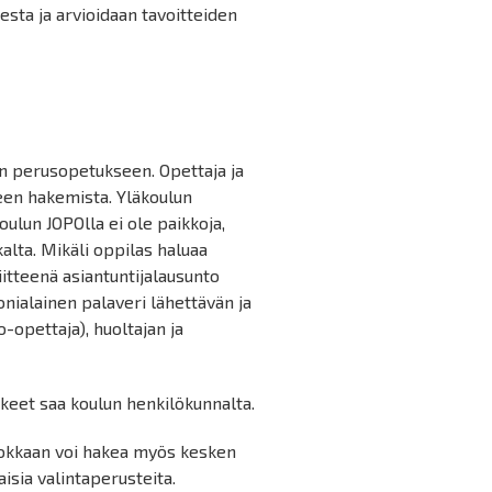
esta ja arvioidaan tavoitteiden
n perusopetukseen. Opettaja ja
een hakemista. Yläkoulun
ulun JOPOlla ei ole paikkoja,
alta. Mikäli oppilas haluaa
iitteenä asiantuntijalausunto
onialainen palaveri lähettävän ja
-opettaja), huoltajan ja
keet saa koulun henkilökunnalta.
uokkaan voi hakea myös kesken
isia valintaperusteita.