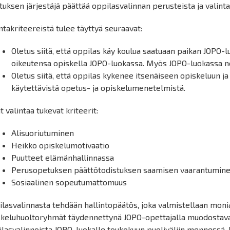
uksen järjestäjä päättää oppilasvalinnan perusteista ja valint
ntakriteereistä tulee täyttyä seuraavat:
Oletus siitä, että oppilas käy koulua saatuaan paikan JOPO
oikeutensa opiskella JOPO-luokassa. Myös JOPO-luokassa n
Oletus siitä, että oppilas kykenee itsenäiseen opiskeluun ja
käytettävistä opetus- ja opiskelumenetelmistä.
 valintaa tukevat kriteerit:
Alisuoriutuminen
Heikko opiskelumotivaatio
Puutteet elämänhallinnassa
Perusopetuksen päättötodistuksen saamisen vaarantumin
Sosiaalinen sopeutumattomuus
lasvalinnasta tehdään hallintopäätös, joka valmistellaan moni
skeluhuoltoryhmät täydennettynä JOPO-opettajalla muodostava
ilasvalinnoista JOPO-luokalle toukokuun puoliväliin mennessä.