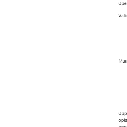
Opet
Vali
Muut
Oppi
opi
opp