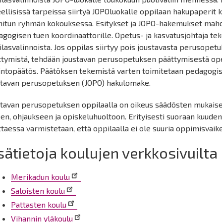
eellisissä tarpeissa siirtyä JOPOluokalle oppilaan hakupaperit k
nitun ryhmän kokouksessa. Esitykset ja JOPO-hakemukset mahdol
gogisen tuen koordinaattorille. Opetus- ja kasvatusjohtaja te
lasvalinnoista. Jos oppilas siirtyy pois joustavasta perusop
ttymistä, tehdään joustavan perusopetuksen päättymisestä ope
intopäätös. Päätöksen tekemistä varten toimitetaan pedagogis
stavan perusopetuksen (JOPO) hakulomake.
stavan perusopetuksen oppilaalla on oikeus säädösten mukais
en, ohjaukseen ja opiskeluhuoltoon. Erityisesti suoraan kuude
taessa varmistetaan, että oppilaalla ei ole suuria oppimisvaike
sätietoja koulujen verkkosivuilta
Merikadun koulu
Saloisten koulu
Pattasten koulu
Vihannin yläkoulu