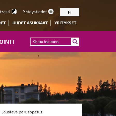
trasti
Yhteystiedot
FI
RET
UUDET ASUKKAAT
YRITYKSET
OINTI
Joustava perusopetus