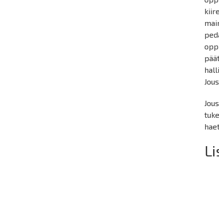
kiir
mai
peda
oppi
pää
hall
Jou
Jou
tuke
haet
Li