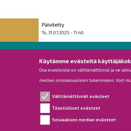
Päivitetty
To, 31.07.2025 - 11:40
Raahen kaupunki
Käytämme evästeitä käyttäjäko
Osa evästeistä on välttämättömiä ja ne akti
Rantakatu 50
PL 62
median ominaisuuksien tukemiseen. Voit muo
92100 Raahe
Puh.
08 439 3111
(vaihde)
Välttämättömät evästeet
kirjaamo@raahe.fi
Tilastolliset evästeet
Y-tunnus: 1791817-6
Laskutus
Sosiaalisen median evästeet