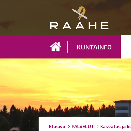
Koh
KUNTAINFO
Breadcrumbs
You
Etusivu
PALVELUT
Kasvatus ja k