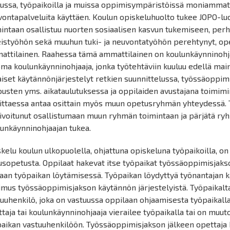
ussa, työpaikoilla ja muissa oppimisympäristöissä moniammatill
ontapalveluita käyttäen. Koulun opiskeluhuolto tukee JOPO-luo
intaan osallistuu nuorten sosiaalisen kasvun tukemiseen, per
eistyöhön sekä muuhun tuki- ja neuvontatyöhön perehtynyt, op
attilainen. Raahessa tämä ammattilainen on koulunkäynninohja
ma koulunkäynninohjaaja, jonka työtehtäviin kuuluu edellä main
aiset käytännönjärjestelyt retkien suunnittelussa, työssäoppim
usten yms. aikataulutuksessa ja oppilaiden avustajana toimim
ittaessa antaa osittain myös muun opetusryhmän yhteydessä. Tä
ivoitunut osallistumaan muun ryhmän toimintaan ja pärjätä ry
unkäynninohjaajan tukea.
kelu koulun ulkopuolella, ohjattuna opiskeluna työpaikoilla, on
sopetusta. Oppilaat hakevat itse työpaikat työssäoppimisjakso
aan työpaikan löytämisessä. Työpaikan löydyttyä työnantajan k
mus työssäoppimisjakson käytännön järjestelyistä. Työpaikalt
uuhenkilö, joka on vastuussa oppilaan ohjaamisesta työpaikall
taja tai koulunkäynninohjaaja vierailee työpaikalla tai on muu
aikan vastuuhenkilöön. Työssäoppimisjakson jälkeen opettaja k