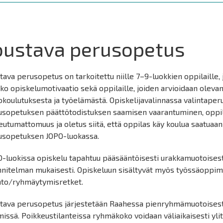
oustava perusopetus
tava perusopetus on tarkoitettu niille 7–9-luokkien oppilaille, j
ko opiskelumotivaatio sekä oppilaille, joiden arvioidaan oleva
okoulutuksesta ja työelämästä. Opiskelijavalinnassa valintape
usopetuksen päättötodistuksen saamisen vaarantuminen, oppil
utumattomuus ja oletus siitä, että oppilas käy koulua saatuaan
usopetuksen JOPO-luokassa.
O-luokissa opiskelu tapahtuu pääsääntöisesti urakkamuotoises
nitelman mukaisesti. Opiskeluun sisältyvät myös työssäoppimis
nto/ryhmäytymisretket.
stava perusopetus järjestetään Raahessa pienryhmämuotoisest
issä. Poikkeustilanteissa ryhmäkoko voidaan väliaikaisesti yli