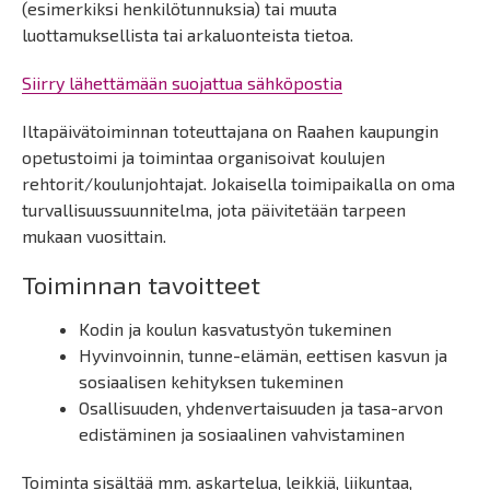
(esimerkiksi henkilötunnuksia) tai muuta
luottamuksellista tai arkaluonteista tietoa.
Siirry lähettämään suojattua sähköpostia
Iltapäivätoiminnan toteuttajana on Raahen kaupungin
opetustoimi ja toimintaa organisoivat koulujen
rehtorit/koulunjohtajat. Jokaisella toimipaikalla on oma
turvallisuussuunnitelma, jota päivitetään tarpeen
mukaan vuosittain.
Toiminnan tavoitteet
Kodin ja koulun kasvatustyön tukeminen
Hyvinvoinnin, tunne-elämän, eettisen kasvun ja
sosiaalisen kehityksen tukeminen
Osallisuuden, yhdenvertaisuuden ja tasa-arvon
edistäminen ja sosiaalinen vahvistaminen
Toiminta sisältää mm. askartelua, leikkiä, liikuntaa,