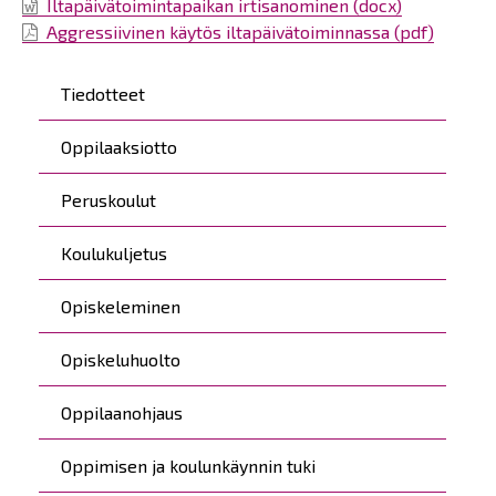
Iltapäivätoimintapaikan irtisanominen (docx)
Aggressiivinen käytös iltapäivätoiminnassa (pdf)
Päävalikko
Tiedotteet
Oppilaaksiotto
Peruskoulut
Koulukuljetus
Opiskeleminen
Opiskeluhuolto
Oppilaanohjaus
Oppimisen ja koulunkäynnin tuki