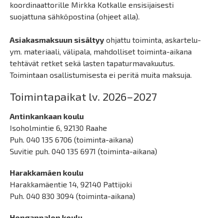
koordinaattorille Mirkka Kotkalle ensisijaisesti
suojattuna sähköpostina (ohjeet alla).
Asiakasmaksuun sisältyy
ohjattu toiminta, askartelu-
ym. materiaali, välipala, mahdolliset toiminta-aikana
tehtävät retket sekä lasten tapaturmavakuutus.
Toimintaan osallistumisesta ei peritä muita maksuja.
Toimintapaikat lv. 2026–2027
Antinkankaan koulu
Isoholmintie 6, 92130 Raahe
Puh. 040 135 6706 (toiminta-aikana)
Suvitie puh. 040 135 6971 (toiminta-aikana)
Harakkamäen koulu
Harakkamäentie 14, 92140 Pattijoki
Puh. 040 830 3094 (toiminta-aikana)
Honganpalon koulu