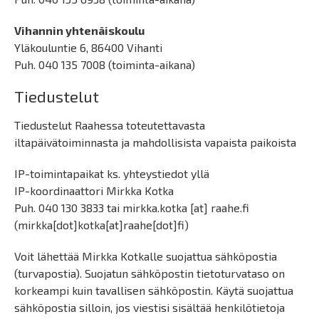
Vihannin yhtenäiskoulu
Yläkouluntie 6, 86400 Vihanti
Puh. 040 135 7008 (toiminta-aikana)
Tiedustelut
Tiedustelut Raahessa toteutettavasta
iltapäivätoiminnasta ja mahdollisista vapaista paikoista
IP-toimintapaikat ks. yhteystiedot yllä
IP-koordinaattori Mirkka Kotka
Puh. 040 130 3833 tai
mirkka.kotka
[at]
raahe.fi
(mirkka[dot]kotka[at]raahe[dot]fi)
Voit lähettää Mirkka Kotkalle suojattua sähköpostia
(turvapostia). Suojatun sähköpostin tietoturvataso on
korkeampi kuin tavallisen sähköpostin. Käytä suojattua
sähköpostia silloin, jos viestisi sisältää henkilötietoja