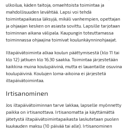
ulkoilua, käden taitoja, omaehtoista toimintaa ja
mahdollisuuden levähtää. Lapsi voi tehdä
toimintapaikassa läksyjä, mikäli vanhempien, opettajan
ja ohjaajan kesken on asiasta sovittu. Lapsille tarjotaan
toiminnan aikana välipala. Kaupungin toteuttamassa
toiminnassa ohjaajina toimivat koulunkäynninohjaajat.
Iltapäivätoiminta alkaa koulun päättymisestä (klo 11 tai
klo 12) jatkuen klo 16.30 saakka. Toimintaa järjestetään
kaikkina muina koulupäivinä, mutta ei lauantaille osuvina
koulupäivinä. Koulujen loma-aikoina ei järjestetä
iltapäivätoimintaa.
Irtisanominen
Jos iltapäivätoiminnan tarve lakkaa, lapselle myönnetty
paikka on irtisanottava. Irtisanomatta ja käyttämättä
jätetystä iltapäivätoimintapaikasta laskutetaan puolen
kuukauden maksu (10 päivää tai alle). Irtisanominen