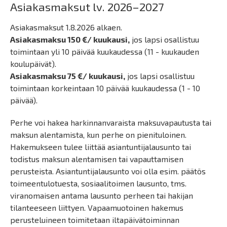
Asiakasmaksut lv. 2026–2027
Asiakasmaksut 1.8.2026 alkaen.
Asiakasmaksu 150 €/ kuukausi,
jos lapsi osallistuu
toimintaan yli 10 päivää kuukaudessa (11 - kuukauden
koulupäivät).
Asiakasmaksu 75 €/ kuukausi,
jos lapsi osallistuu
toimintaan korkeintaan 10 päivää kuukaudessa (1 - 10
päivää).
Perhe voi hakea harkinnanvaraista maksuvapautusta tai
maksun alentamista, kun perhe on pienituloinen.
Hakemukseen tulee liittää asiantuntijalausunto tai
todistus maksun alentamisen tai vapauttamisen
perusteista. Asiantuntijalausunto voi olla esim. päätös
toimeentulotuesta, sosiaalitoimen lausunto, tms.
viranomaisen antama lausunto perheen tai hakijan
tilanteeseen liittyen. Vapaamuotoinen hakemus
perusteluineen toimitetaan iltapäivätoiminnan