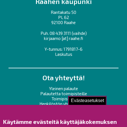
Raahen kaupunki
Rantakatu 50
PL 62
92100 Raahe
Puh.
08 439 3111
(vaihde)
kirjaamo
[at]
raahe.fi
Y-tunnus: 1791817-6
Laskutus
Ota yhteyttä!
Yleinen palaute
Palautetta toimipisteille
Toimipisteet
Evästeasetukset
Henkilöstön yhteystiedot
Opaskartta
Käytämme evästeitä käyttäjäkokemuksen
Raahe Facebookissa