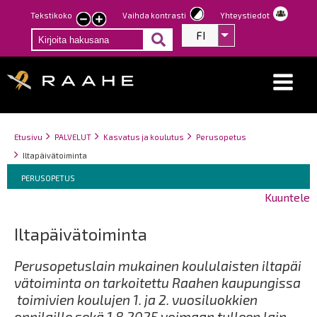
Hyppää
Tekstikoko
Vaihda kontrasti
Yhteystiedot
Pienennä
Suurenna
pääsisältöön
FI
Listaa lisätoiminno
tekstin
tekstin
kokoa
kokoa
Breadcrumbs
You
Etusivu
PALVELUT
Kasvatus ja koulutus
Perusopetus
are
Iltapäivätoiminta
here:
Breadcrumbs
You
PERUSOPETUS
are
Kuuntele
here:
Iltapäivätoiminta
Perusopetuslain mukainen koululaisten iltapäi
vätoiminta on tarkoitettu Raahen kaupungissa
toimivien koulujen 1. ja 2. vuosiluokkien
oppilaille sekä 1.8.2025 voimaan tulleen lain