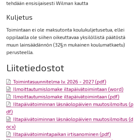
tehdään ensisijaisesti Wilman kautta
Kuljetus
Toimintaan ei ole maksutonta koulukuljetusetua, ellei
oppilaalla ole siihen oikeuttavaa yksilöllistä päätöstä
muun lainsäädännön (32§:n mukainen koulumatkaetu)
perusteella.
Liitetiedostot
Toimintasuunnitelma lv. 2026 - 2027 (pdf)
Ilmoittautumislomake iltapäivätoimintaan (word)
Ilmoittautumislomake iltapäivätoimintaan (pdf)
Iltapäivätoiminnan läsnäolopäivien muutosilmoitus (p
df)
Iltapäivätoiminnan läsnäolopäivien muutosilmoitus (d
ocx)
Iltapäivätoimintapaikan irtisanominen (pdf)