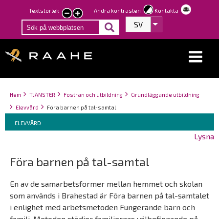
Hoppa
Textstorlek
Ändra kontrasten
Kontakta
smaller
larger
till
SV
Visa fler åtgärder
text
text
huvudinnehåll
Länkstigar
You
Hem
TJÄNSTER
Fostran och utbildning
Grundläggande utbildning
are
Elevvård
Föra barnen på tal-samtal
here:
Breadcrumbs
You
ELEVVÅRD
are
Lysna
here:
Föra barnen på tal-samtal
En av de samarbetsformer mellan hemmet och skolan
som används i Brahestad är Föra barnen på tal-samtalet
i enlighet med arbetsmetoden Fungerande barn och
familj. Metoden stödjer familjernas välbefinnande på