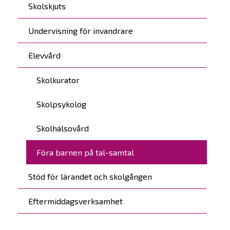
Skolskjuts
Undervisning för invandrare
Elevvård
Skolkurator
Skolpsykolog
Skolhälsovård
Föra barnen på tal-samtal
Stöd för lärandet och skolgången
Eftermiddagsverksamhet