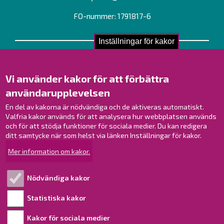
FO-nummer: 1791817-6
Inställningar för kakor
Kontakta oss!
Kontakt
Vi använder kakor för att förbättra
Verksamhetsställen
användarupplevelsen
Kontaktuppgifter till personalen
En del av kakorna är nödvändiga och de aktiveras automatiskt.
Guidekarta
Valfria kakor används för att analysera hur webbplatsen används
och för att stödja funktioner för sociala medier. Du kan redigera
Brahestad på Facebook
ditt samtycke när som helst via länken Inställningar för kakor.
Brahestad på Instagram
Mer information om kakor.
Brahestad på LinkedIn
Brahestad på YouTube
Nödvändiga kakor
Statistiska kakor
Läs mer!
Kakor för sociala medier