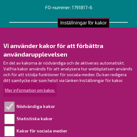
FO-nummer: 1791817-6
Inställningar för kakor
Kontakta oss!
Kontakt
Vi använder kakor för att förbättra
Verksamhetsställen
användarupplevelsen
Kontaktuppgifter till personalen
En del av kakorna är nödvändiga och de aktiveras automatiskt.
Guidekarta
Valfria kakor används för att analysera hur webbplatsen används
och för att stödja funktioner för sociala medier. Du kan redigera
Brahestad på Facebook
ditt samtycke när som helst via länken Inställningar för kakor.
Brahestad på Instagram
Mer information om kakor.
Brahestad på LinkedIn
Brahestad på YouTube
Nödvändiga kakor
Statistiska kakor
Läs mer!
Kakor för sociala medier
Behandling av personuppgifter