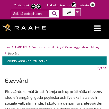
Hoppa
Textstorlek
Ändra kontrasten
Kontakta
smaller
larger
till
SV
Visa fler åtgärder
text
text
huvudinnehåll
Länkstigar
You
Hem
TJÄNSTER
Fostran och utbildning
Grundläggande utbildning
are
Elevvård
here:
Breadcrumbs
You
GRUNDLÄGGANDE UTBILDNING
are
Lysna
here:
Elevvård
Elevvårdens mål är att främja och upprätthålla elevens
studieframgång, goda psykiska och fysiska hälsa och
sociala välbefinnande. I skolorna genomförs elevvården
i form av generellt inriktad elevhälsa som skolans hela