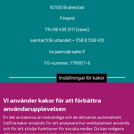
92100 Brahestad
Finland
Tfn 08 439 3111 (växel)
samtal från utlandet + 358 8 558 410
kirjaamo@raahe.fi
FO-nummer: 1791817-6
Inställningar för kakor
Kontakta oss!
Kontakt
Vi använder kakor för att förbättra
Verksamhetsställen
användarupplevelsen
Kontaktuppgifter till personalen
En del av kakorna är nödvändiga och de aktiveras automatiskt.
Guidekarta
Valfria kakor används för att analysera hur webbplatsen används
och för att stödja funktioner för sociala medier. Du kan redigera
Brahestad på Facebook