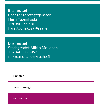
Brahestad
Chef för företagstjänster
Harri Tuomikoski
Tfn 040 135 6811
harri.tuomikoski@raahe.fi
Brahestad
Stadsgeodet Mikko Moilanen
Tfn 040 135 6952
mikko.moilanen@raahe.fi
Kohderyhmät
Tjänster
Lokallösningar
Tomtutbud