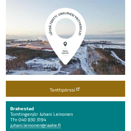
Tonttipörssi
Brahestad
Tomtingenjör Juhani Leinonen
Tfn 040 830 3194
juhani.leinonen@raahe.fi