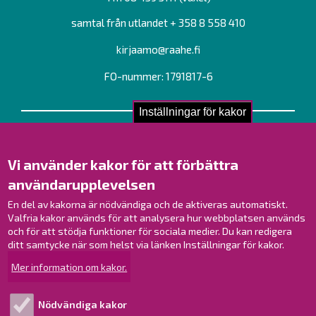
samtal från utlandet + 358 8 558 410
kirjaamo@raahe.fi
FO-nummer: 1791817-6
Inställningar för kakor
Kontakta oss!
Kontakt
Vi använder kakor för att förbättra
Verksamhetsställen
användarupplevelsen
Kontaktuppgifter till personalen
Guidekarta
En del av kakorna är nödvändiga och de aktiveras automatiskt.
Valfria kakor används för att analysera hur webbplatsen används
och för att stödja funktioner för sociala medier. Du kan redigera
Brahestad på Facebook
ditt samtycke när som helst via länken Inställningar för kakor.
Brahestad på Instagram
Mer information om kakor.
Brahestad på LinkedIn
Brahestad på YouTube
Nödvändiga kakor