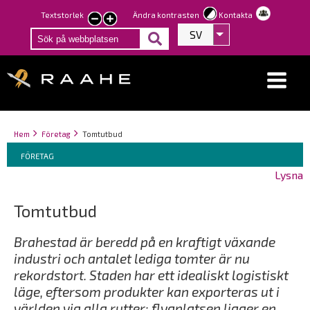
Hoppa
Textstorlek
Ändra kontrasten
Kontakta
smaller
larger
till
SV
Visa fler åtgärder
text
text
huvudinnehåll
Länkstigar
You
Hem
Företag
Tomtutbud
Breadcrumbs
are
You
FÖRETAG
here:
are
Lysna
here:
Tomtutbud
Brahestad är beredd på en kraftigt växande
industri och antalet lediga tomter är nu
rekordstort. Staden har ett idealiskt logistiskt
läge, eftersom produkter kan exporteras ut i
världen via alla rutter: flygplatsen ligger en