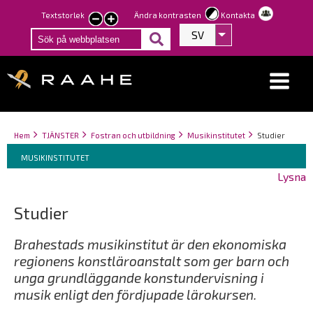
Hoppa
Textstorlek
Ändra kontrasten
Kontakta
smaller
larger
till
SV
Visa fler åtgärder
text
text
huvudinnehåll
Länkstigar
You
Hem
TJÄNSTER
Fostran och utbildning
Musikinstitutet
Studier
Breadcrumbs
are
You
MUSIKINSTITUTET
here:
are
Lysna
here:
Studier
Brahestads musikinstitut är den ekonomiska
regionens konstläroanstalt som ger barn och
unga grundläggande konstundervisning i
musik enligt den fördjupade lärokursen.