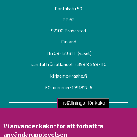
Rantakatu 50
PB 62
92100 Brahestad
Finland
Tfn 08 439 3111 (växel)
samtal från utlandet + 358 8 558 410
kirjaamo@raahe.fi
FO-nummer: 1791817-6
Inställningar för kakor
Kontakta oss!
Kontakt
Vi använder kakor för att förbättra
Verksamhetsställen
användarupplevelsen
Kontaktuppgifter till personalen