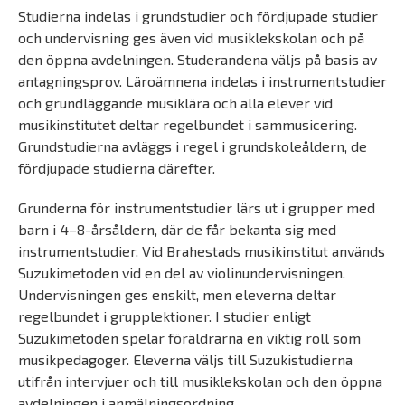
Studierna indelas i grundstudier och fördjupade studier
och undervisning ges även vid musiklekskolan och på
den öppna avdelningen. Studerandena väljs på basis av
antagningsprov. Läroämnena indelas i instrumentstudier
och grundläggande musiklära och alla elever vid
musikinstitutet deltar regelbundet i sammusicering.
Grundstudierna avläggs i regel i grundskoleåldern, de
fördjupade studierna därefter.
Grunderna för instrumentstudier lärs ut i grupper med
barn i 4–8-årsåldern, där de får bekanta sig med
instrumentstudier. Vid Brahestads musikinstitut används
Suzukimetoden vid en del av violinundervisningen.
Undervisningen ges enskilt, men eleverna deltar
regelbundet i grupplektioner. I studier enligt
Suzukimetoden spelar föräldrarna en viktig roll som
musikpedagoger. Eleverna väljs till Suzukistudierna
utifrån intervjuer och till musiklekskolan och den öppna
avdelningen i anmälningsordning.