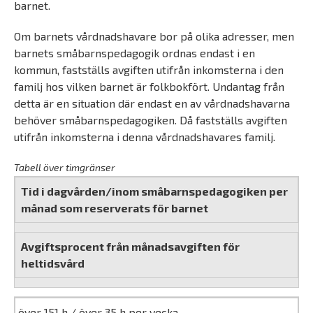
barnet.
Om barnets vårdnadshavare bor på olika adresser, men
barnets småbarnspedagogik ordnas endast i en
kommun, fastställs avgiften utifrån inkomsterna i den
familj hos vilken barnet är folkbokfört. Undantag från
detta är en situation där endast en av vårdnadshavarna
behöver småbarnspedagogiken. Då fastställs avgiften
utifrån inkomsterna i denna vårdnadshavares familj.
Tabell över timgränser
Tid i dagvården/inom småbarnspedagogiken per
månad som reserverats för barnet
Avgiftsprocent från månadsavgiften för
heltidsvård
över 151 h / över 35 h per vecka