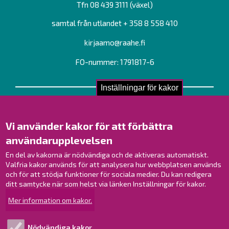
Tfn 08 439 3111 (växel)
samtal från utlandet + 358 8 558 410
kirjaamo@raahe.fi
FO-nummer: 1791817-6
Inställningar för kakor
Kontakta oss!
Kontakt
Vi använder kakor för att förbättra
Verksamhetsställen
användarupplevelsen
Kontaktuppgifter till personalen
Guidekarta
En del av kakorna är nödvändiga och de aktiveras automatiskt.
Valfria kakor används för att analysera hur webbplatsen används
och för att stödja funktioner för sociala medier. Du kan redigera
Brahestad på Facebook
ditt samtycke när som helst via länken Inställningar för kakor.
Brahestad på Instagram
Mer information om kakor.
Brahestad på LinkedIn
Brahestad på YouTube
Nödvändiga kakor