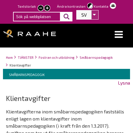
Hoppa
Textstorlek
Ändra kontrasten
Kontakta
smaller
larger
till
SV
Visa fler åtgärder
text
text
huvudinnehåll
Länkstigar
You
Hem
TJÄNSTER
Fostran och utbildning
Småbarnspedagogik
are
Klientavgifter
here:
Breadcrumbs
You
SMÅBARNSPEDAGOGIK
are
Lysna
here:
Klientavgifter
Klientavgifterna inom småbarnspedagogiken fastställs
enligt lagen om klientavgifter inom
småbarnspedagogiken (i kraft från den 1.3.2017).
Avgiften som tas ut för småbarnspedagogiken baserar