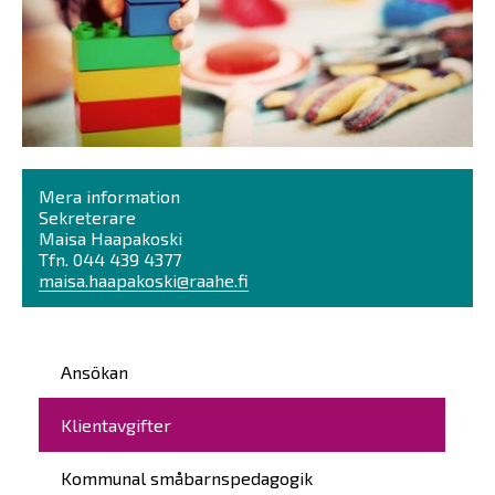
Mera information
Sekreterare
Maisa Haapakoski
Tfn. 044 439 4377
maisa.haapakoski@raahe.fi
Päävalikko
Ansökan
Klientavgifter
Kommunal småbarnspedagogik