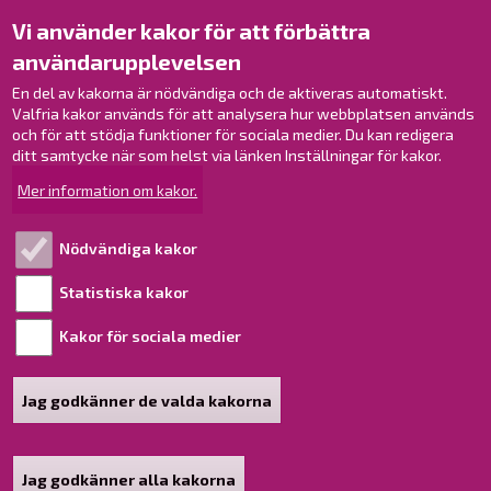
Kontakt
Vi använder kakor för att förbättra
Verksamhetsställen
användarupplevelsen
Kontaktuppgifter till personalen
Guidekarta
En del av kakorna är nödvändiga och de aktiveras automatiskt.
Valfria kakor används för att analysera hur webbplatsen används
och för att stödja funktioner för sociala medier. Du kan redigera
Brahestad på Facebook
ditt samtycke när som helst via länken Inställningar för kakor.
Brahestad på Instagram
Mer information om kakor.
Brahestad på LinkedIn
Brahestad på YouTube
Nödvändiga kakor
Statistiska kakor
Läs mer!
Kakor för sociala medier
Behandling av personuppgifter
Tillgänglighetsutlåtande
Jag godkänner de valda kakorna
Sidkarta
Jag godkänner alla kakorna
Återkalla samtycke