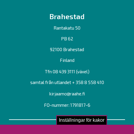
Brahestad
Rantakatu 50
PB 62
92100 Brahestad
Finland
Tfn 08 439 3111 (växel)
samtal från utlandet + 358 8 558 410
kirjaamo@raahe.fi
FO-nummer: 1791817-6
Inställningar för kakor
Kontakta oss!