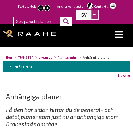
Hoppa
Textstorlek
Ändra kontrasten
Kontakta
smaller
larger
till
SV
Visa fler åtgärder
text
text
huvudinnehåll
Länkstigar
You
Hem
TJÄNSTER
Livsmiljö
Planläggning
Anhängiga planer
Breadcrumbs
are
You
PLANLÄGGNING
here:
are
Lysna
here:
Anhängiga planer
På den här sidan hittar du de general- och
detaljplaner som just nu är anhängiga inom
Brahestads område.