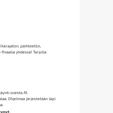
Ikärajaton, päihteetön,
inaalia yhdessä! Tarjolla
käynti ovesta A1.
palaa. Ohjelmaa järjestetään läpi
ua.
tynyt.