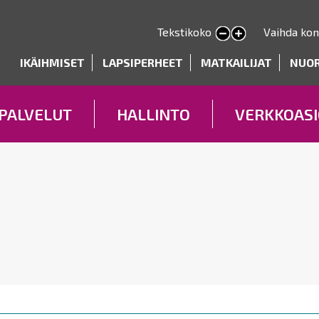
Hyppää
pääsisältöön
Tekstikoko
Vaihda kon
Pienennä tekstin kokoa
Suurenna tekstin kokoa
deryhmät
IKÄIHMISET
LAPSIPERHEET
MATKAILIJAT
NUO
PALVELUT
HALLINTO
VERKKOASI