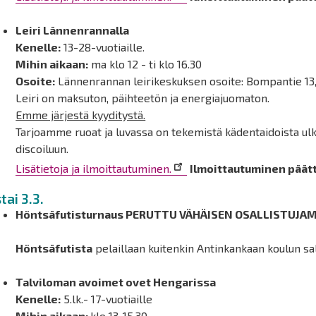
Leiri Lännenrannalla
Kenelle:
13-28-vuotiaille.
Mihin aikaan:
ma klo 12 - ti klo 16.30
Osoite:
Lännenrannan leirikeskuksen osoite: Bompantie 13
Leiri on maksuton, päihteetön ja energiajuomaton.
Emme järjestä kyyditystä.
Tarjoamme ruoat ja luvassa on tekemistä kädentaidoista ul
discoiluun.
Lisätietoja ja ilmoittautuminen.
Ilmoittautuminen päät
stai 3.3.
Höntsäfutisturnaus PERUTTU VÄHÄISEN OSALLISTUJA
Höntsäfutista
pelaillaan kuitenkin Antinkankaan koulun sal
Talviloman avoimet ovet Hengarissa
Kenelle:
5.lk.- 17-vuotiaille
Mihin aikaan:
klo 13-15.30