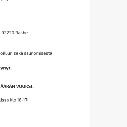
, 92220 Raahe.
koiluun sekä saunomisesta
tynyt.
MÄÄRÄN VUOKSI.
issa klo 16-17!