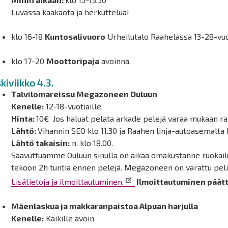
Luvassa kaakaota ja herkuttelua!
klo 16-18
Kuntosalivuoro
Urheilutalo Raahelassa 13-28-vuot
klo 17-20
Moottoripaja
avoinna.
kiviikko 4.3.
Talvilomareissu Megazoneen Ouluun
Kenelle:
12-18-vuotiaille.
Hinta:
10€
Jos haluat pelata
arkade pelejä varaa mukaan ra
Lähtö:
Vihannin SEO klo 11.30 ja Raahen linja-autoasemalta 
Lähtö takaisin:
n. klo 18.00.
Saavuttuamme Ouluun sinulla on aikaa omakustanne ruokailu
tekoon 2h tuntia ennen pelejä. Megazoneen on varattu pelia
Lisätietoja ja ilmoittautuminen.
Ilmoittautuminen päätt
Mäenlaskua ja makkaranpaistoa Alpuan harjulla
Kenelle:
Kaikille avoin