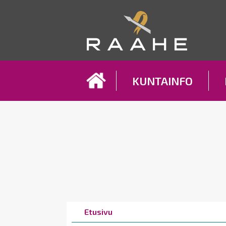
Koh
KUNTAINFO
Breadcrumbs
You
Etusivu
are