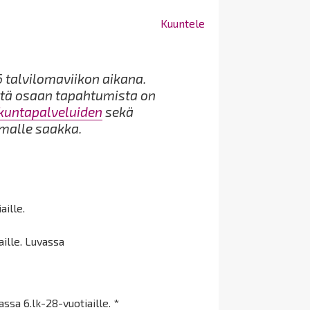
Kuuntele
 talvilomaviikon aikana.
ttä osaan tapahtumista on
ikuntapalveluiden
sekä
omalle saakka.
aille.
ille. Luvassa
ssa 6.lk-28-vuotiaille. *