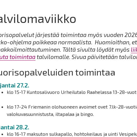
alvilomaviikko
risopalvelut järjestää toimintaa myös vuoden 2026
kko-ohjelma poikkeaa normaalista. Huomioithan, e
akkoilmoittautuminen. Tältä sivulta löydät myös
li
ta toimintaa
talvilomalle. Sivua päivitetään talvil
orisopalveluiden toimintaa
jantai 27.2.
klo 15-17 Kuntosalivuoro Urheilutalo Raahelassa 13-28-vuoti
klo 17-24 Friemanin olohuoneen avoimet ovet 7.lk-28-vuotia
valokuvasuunnistusta, iltapalaa ja bingo.
antai 28.2.
klo 16-17 maksuton sulkapallo, hohtokeilaus ja uinti Vesipeka