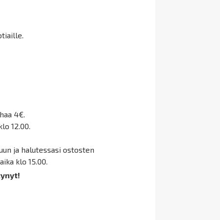
iaille.
haa 4€.
klo 12.00
.
un ja halutessasi ostosten
ika klo 15.00.
ynyt!