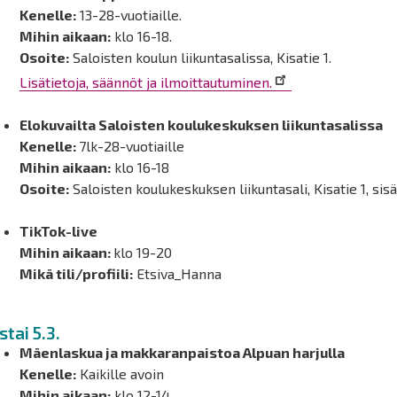
Kenelle:
13-28-vuotiaille.
Mihin aikaan:
klo 16-18.
Osoite:
Saloisten koulun liikuntasalissa, Kisatie 1.
Lisätietoja, säännöt ja ilmoittautuminen.
Elokuvailta Saloisten koulukeskuksen liikuntasalissa
Kenelle:
7lk-28-vuotiaille
Mihin aikaan:
klo 16-18
Osoite:
Saloisten koulukeskuksen liikuntasali, Kisatie 1, sis
TikTok-live
Mihin aikaan:
klo 19-20
Mikä tili/profiili:
Etsiva_Hanna
stai 5.3.
Mäenlaskua ja makkaranpaistoa Alpuan harjulla
Kenelle:
Kaikille avoin
Mihin aikaan:
klo 12-14