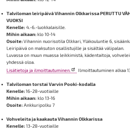
Talviloman leiripäivä Vihannin Olkkarissa PERUTTU 
VUOKSI
Kenelle:
4.-6.-luokkalaisille.
Mihin aikaan:
klo 10-14
Osoite:
Vihannin nuorisotila Olkkari, Yläkouluntie 6, sisäänk
Leiripäivä on maksuton osallistujille ja sisältää välipalan.
Luvassa on muun muassa leikkimistä, kädentaitoja, vohvele
yhdessä oloa.
Lisätietoja ja ilmoittautuminen.
Ilmoittautuminen alkaa 13.
Talviloman torstai Varvin Pooki-kodalla
Kenelle:
16-28-vuotiaille
Mihin aikaan:
klo 13-16
Osoite:
Ankkuripolku 7
Vohveleita ja kaakauta Vihannin Olkkarissa
Kenelle:
13-28-vuotiaille