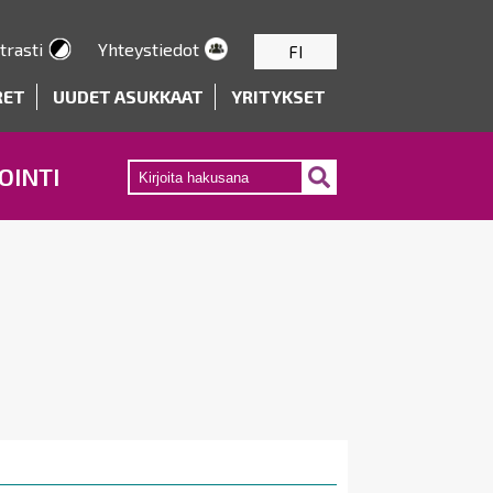
trasti
Yhteystiedot
FI
RET
UUDET ASUKKAAT
YRITYKSET
OINTI