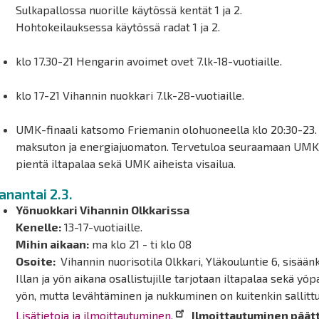
Sulkapallossa nuorille käytössä kentät 1 ja 2.
Hohtokeilauksessa käytössä radat 1 ja 2.
klo 17.30-21 Hengarin avoimet ovet 7.lk-18-vuotiaille.
klo 17-21 Vihannin nuokkari 7.lk-28-vuotiaille.
UMK-finaali katsomo Friemanin olohuoneella klo 20:30-23. 
maksuton ja energiajuomaton. Tervetuloa seuraamaan UMK-f
pientä iltapalaa sekä UMK aiheista visailua.
nantai 2.3.
Yönuokkari Vihannin Olkkarissa
Kenelle:
13-17-vuotiaille.
Mihin aikaan:
ma klo 21 - ti klo 08
Osoite:
Vihannin nuorisotila Olkkari, Yläkouluntie 6, sisään
Illan ja yön aikana osallistujille tarjotaan iltapalaa sekä yö
yön, mutta levähtäminen ja nukkuminen on kuitenkin sallitt
Lisätietoja ja ilmoittautuminen.
Ilmoittautuminen päät