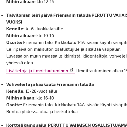
Mihin aikaan:
klo 12-14
Talviloman leiripäivä Friemanin talolla PERUTTU VÄ
VUOKSI
Kenelle:
4.-6.-luokkalaisille.
Mihin aikaan:
klo 10-14
Osoite:
Friemanin talo, Kirkkokatu 14A, sisäänkäynti sisäpih
Leiripäivä on maksuton osallistujille ja sisältää välipalan.
Luvassa on muun muassa leikkimistä, kädentaitoja, vohvele
yhdessä oloa.
Lisätietoja ja ilmoittautuminen.
Ilmoittautuminen alkaa 13.
Vohveleita ja kaakauta Friemanin talolla
Kenelle:
13-28-vuotiaille
Mihin aikaan:
klo 16-18
Osoite:
Friemanin talo, Kirkkokatu 14A, sisäänkäynti sisäpih
Rentoa yhdessä oloa ja herkuttelua.
Korttelikamppailu PERUTTU VÄHÄISEN OSALLISTUJAM