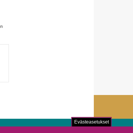
ön
Evästeasetukset