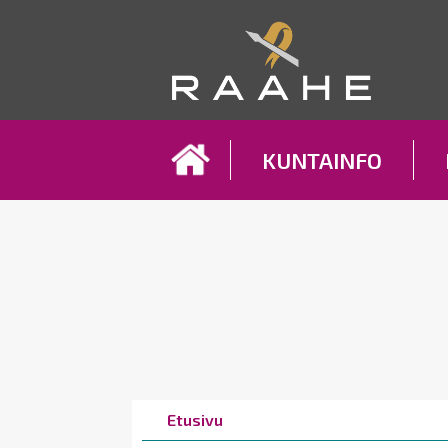
Koh
KUNTAINFO
Breadcrumbs
You
Etusivu
are