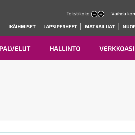
Hyppää
pääsisältöön
Tekstikoko
Vaihda kon
Pienennä tekstin kokoa
Suurenna tekstin kokoa
deryhmät
IKÄIHMISET
LAPSIPERHEET
MATKAILIJAT
NUO
PALVELUT
HALLINTO
VERKKOASI