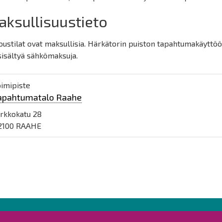
ksullisuustieto
ustilat ovat maksullisia. Härkätorin puiston tapahtumakäyttö
sisältyä sähkömaksuja.
oimipiste
apahtumatalo Raahe
irkkokatu 28
2100 RAAHE