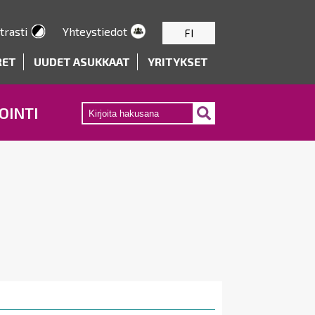
trasti
Yhteystiedot
FI
RET
UUDET ASUKKAAT
YRITYKSET
OINTI