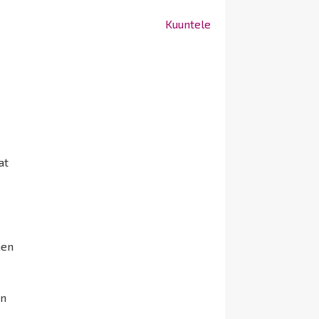
Kuuntele
at
hen
on