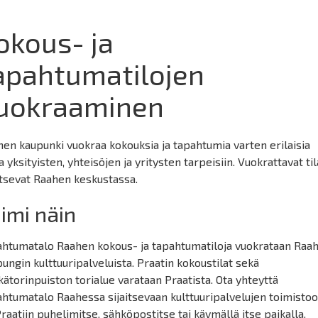
okous- ja
apahtumatilojen
uokraaminen
en kaupunki vuokraa kokouksia ja tapahtumia varten erilaisia
ja yksityisten, yhteisöjen ja yritysten tarpeisiin. Vuokrattavat til
itsevat Raahen keskustassa.
imi näin
ahtumatalo Raahen kokous- ja tapahtumatiloja vuokrataan Raa
ungin kulttuuripalveluista. Praatin kokoustilat sekä
ätorinpuiston torialue varataan Praatista. Ota yhteyttä
htumatalo Raahessa sijaitsevaan kulttuuripalvelujen toimisto
Praatiin puhelimitse, sähköpostitse tai käymällä itse paikalla.