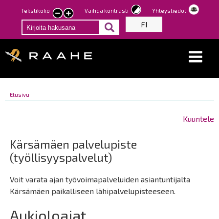
Hyppää
Tekstikoko
Vaihda kontrasti
Yhteystiedot
Pienennä
Suurenna
pääsisältöön
FI
tekstin
tekstin
kokoa
kokoa
Breadcrumbs
You
Etusivu
Breadcrumbs
are
You
here:
are
Kuuntele
here:
Kärsämäen palvelupiste
(työllisyyspalvelut)
Voit varata ajan työvoimapalveluiden asiantuntijalta
Kärsämäen paikalliseen lähipalvelupisteeseen.
Aukioloajat