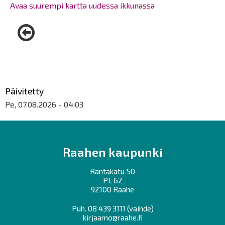
Avaa suurempi kartta uudessa ikkunassa
Päivitetty
Pe, 07.08.2026 - 04:03
Raahen kaupunki
Rantakatu 50
PL 62
92100 Raahe
Puh.
08 439 3111
(vaihde)
kirjaamo@raahe.fi