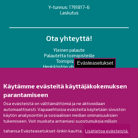
Y-tunnus: 1791817-6
Laskutus
Ota yhteyttä!
Yleinen palaute
Palautetta toimipisteille
Toimipisteet
Evästeasetukset
Henkilöstön yhteystiedot
Opaskartta
Käytämme evästeitä käyttäjäkokemuksen
Raahe Facebookissa
parantamiseen
Raahe Instagramissa
Osa evästeistä on välttämättömiä ja ne aktivoidaan
Raahe LinkedInissä
automaattisesti. Vapaaehtoisia evästeitä käytetään sivuston
Raahe YouTubessa
käytön analysointiin ja sosiaalisen median ominaisuuksien
tukemiseen. Voit muokata antamiasi suostumuksia milloin
tahansa Evästeasetukset-linkin kautta.
Lisätietoa evästeistä.
Tutustu!