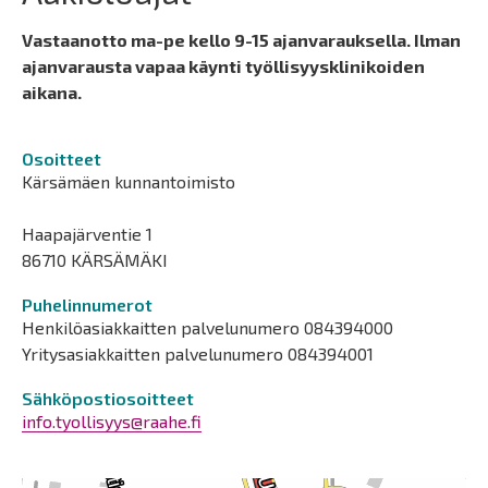
Vastaanotto ma-pe kello 9-15 ajanvarauksella. Ilman
ajanvarausta vapaa käynti työllisyysklinikoiden
aikana.
Osoitteet
Kärsämäen kunnantoimisto
Haapajärventie 1
86710 KÄRSÄMÄKI
Puhelinnumerot
Henkilöasiakkaitten palvelunumero 084394000
Yritysasiakkaitten palvelunumero 084394001
Sähköpostiosoitteet
info.tyollisyys@raahe.fi