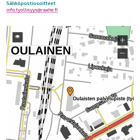
Sähköpostiosoitteet
info.tyollisyys@raahe.fi