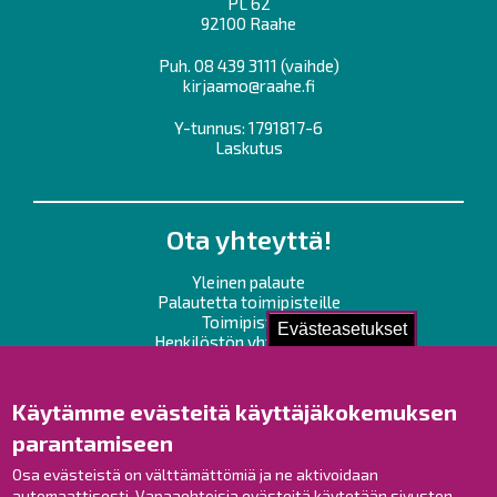
PL 62
92100 Raahe
Puh.
08 439 3111
(vaihde)
kirjaamo@raahe.fi
Y-tunnus: 1791817-6
Laskutus
Ota yhteyttä!
Yleinen palaute
Palautetta toimipisteille
Toimipisteet
Evästeasetukset
Henkilöstön yhteystiedot
Opaskartta
Käytämme evästeitä käyttäjäkokemuksen
Raahe Facebookissa
parantamiseen
Raahe Instagramissa
Osa evästeistä on välttämättömiä ja ne aktivoidaan
Raahe LinkedInissä
automaattisesti. Vapaaehtoisia evästeitä käytetään sivuston