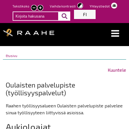
Hyppää
Tekstikoko
Vaihda kontrasti
Yhteystiedot
Pienennä
Suurenna
pääsisältöön
FI
tekstin
tekstin
kokoa
kokoa
Breadcrumbs
You
Etusivu
Breadcrumbs
are
You
here:
are
Kuuntele
here:
Oulaisten palvelupiste
(työllisyyspalvelut)
Raahen työllisyysalueen Oulaisten palvelupiste palvelee
sinua työllisyyteen liittyvissä asioissa.
Aukioloajat