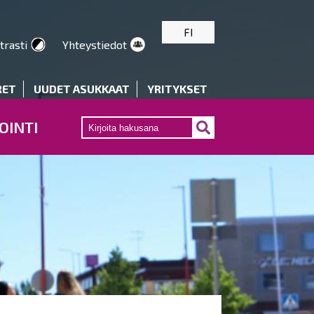
FI
trasti
Yhteystiedot
RET
UUDET ASUKKAAT
YRITYKSET
OINTI