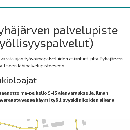
yhäjärven palvelupiste
työllisyyspalvelut)
 varata ajan työvoimapalveluiden asiantuntijalta Pyhäjärven
alliseen lähipalvelupisteeseen.
kioloajat
taanotto ma-pe kello 9-15 ajanvarauksella. Ilman
nvarausta vapaa käynti työllisyysklinikoiden aikana.