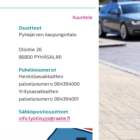
Kuuntele
Osoitteet
Pyhäjärven kaupungintalo
Ollintie 26
86800 PYHÄSALMI
Puhelinnumerot
Henkilöasiakkaitten
palvelunumero 084394000
Yritysasiakkaitten
palvelunumero 084394001
Sähköpostiosoitteet
info.tyollisyys@raahe.fi