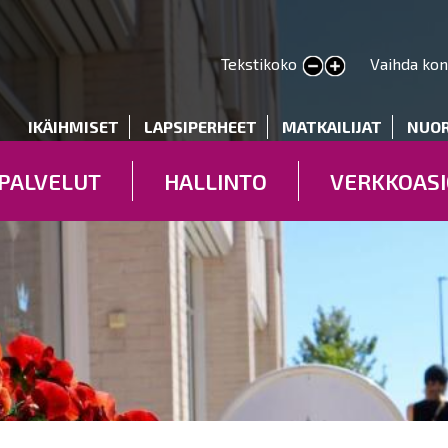
Hyppää
pääsisältöön
Tekstikoko
Vaihda kon
Pienennä tekstin kokoa
Suurenna tekstin kokoa
deryhmät
IKÄIHMISET
LAPSIPERHEET
MATKAILIJAT
NUO
PALVELUT
HALLINTO
VERKKOASI