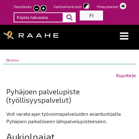
Hyppää
Tekstikoko
Vaihda kontrasti
Yhteystiedot
Pienennä
Suurenna
pääsisältöön
FI
tekstin
tekstin
kokoa
kokoa
Breadcrumbs
You
Etusivu
Breadcrumbs
are
You
here:
are
Kuuntele
here:
Pyhäjoen palvelupiste
(työllisyyspalvelut)
Voit varata ajan työvoimapalveluiden asiantuntijalta
Pyhäjoen paikalliseen lähipalvelupisteeseen.
Aukioloajat