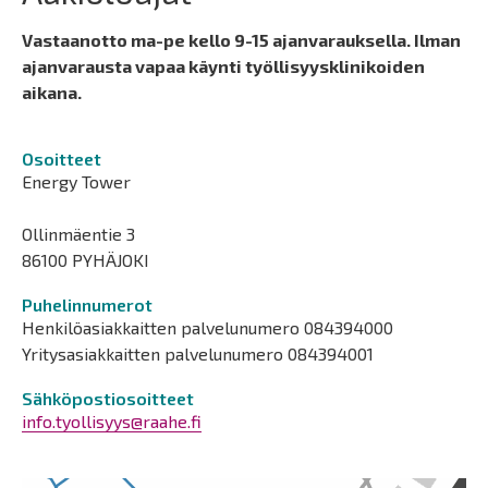
Vastaanotto ma-pe kello 9-15 ajanvarauksella. Ilman
ajanvarausta vapaa käynti työllisyysklinikoiden
aikana.
Osoitteet
Energy Tower
Ollinmäentie 3
86100 PYHÄJOKI
Puhelinnumerot
Henkilöasiakkaitten palvelunumero 084394000
Yritysasiakkaitten palvelunumero 084394001
Sähköpostiosoitteet
info.tyollisyys@raahe.fi