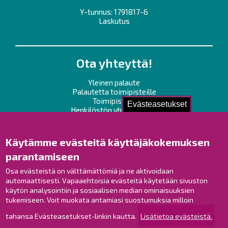
Y-tunnus: 1791817-6
Laskutus
Ota yhteyttä!
Yleinen palaute
Palautetta toimipisteille
Toimipisteet
Evästeasetukset
Henkilöstön yhteystiedot
Opaskartta
Käytämme evästeitä käyttäjäkokemuksen
Raahe Facebookissa
parantamiseen
Raahe Instagramissa
Osa evästeistä on välttämättömiä ja ne aktivoidaan
Raahe LinkedInissä
automaattisesti. Vapaaehtoisia evästeitä käytetään sivuston
Raahe YouTubessa
käytön analysointiin ja sosiaalisen median ominaisuuksien
tukemiseen. Voit muokata antamiasi suostumuksia milloin
tahansa Evästeasetukset-linkin kautta.
Lisätietoa evästeistä.
Tutustu!