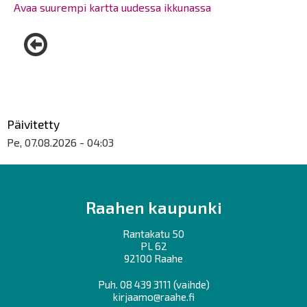
Avaa suurempi kartta uudessa ikkunassa
Päivitetty
Pe, 07.08.2026 - 04:03
Raahen kaupunki
Rantakatu 50
PL 62
92100 Raahe
Puh.
08 439 3111
(vaihde)
kirjaamo@raahe.fi