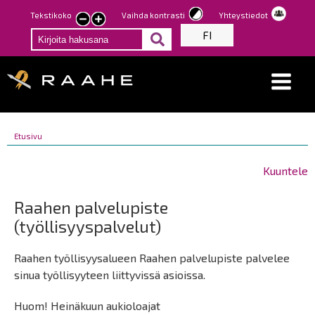
Hyppää
Tekstikoko
Vaihda kontrasti
Yhteystiedot
Pienennä
Suurenna
pääsisältöön
FI
tekstin
tekstin
kokoa
kokoa
Breadcrumbs
You
Etusivu
Breadcrumbs
are
You
here:
are
Kuuntele
here:
Raahen palvelupiste
(työllisyyspalvelut)
Raahen työllisyysalueen Raahen palvelupiste palvelee
sinua työllisyyteen liittyvissä asioissa.
Huom! Heinäkuun aukioloajat