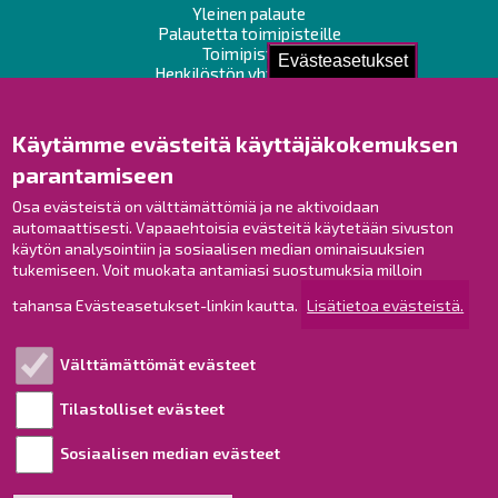
Yleinen palaute
Palautetta toimipisteille
Toimipisteet
Evästeasetukset
Henkilöstön yhteystiedot
Opaskartta
Käytämme evästeitä käyttäjäkokemuksen
Raahe Facebookissa
parantamiseen
Raahe Instagramissa
Osa evästeistä on välttämättömiä ja ne aktivoidaan
Raahe LinkedInissä
automaattisesti. Vapaaehtoisia evästeitä käytetään sivuston
Raahe YouTubessa
käytön analysointiin ja sosiaalisen median ominaisuuksien
tukemiseen. Voit muokata antamiasi suostumuksia milloin
tahansa Evästeasetukset-linkin kautta.
Lisätietoa evästeistä.
Tutustu!
Välttämättömät evästeet
Esityslistat ja pöytäkirjat
Viranhaltijapäätökset
Tilastolliset evästeet
Kuulutukset
Sosiaalisen median evästeet
Henkilötietojen käsittely
Saavutettavuusseloste