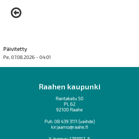
Päivitetty
Pe, 07.08.2026 - 04:01
Raahen kaupunki
Rantakatu 50
PL 62
92100 Raahe
Puh.
08 439 3111
(vaihde)
kirjaamo@raahe.fi
Y-tunnus: 1791817-6