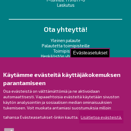
Laskutus
Ota yhteyttä!
Yleinen palaute
Palautetta toimipisteille
Toimipisteet
Evästeasetukset
Henkilöstön yhteystiedot
Opaskartta
Käytämme evästeitä käyttäjäkokemuksen
Raahe Facebookissa
parantamiseen
Raahe Instagramissa
Osa evästeistä on välttämättömiä ja ne aktivoidaan
Raahe LinkedInissä
automaattisesti. Vapaaehtoisia evästeitä käytetään sivuston
Raahe YouTubessa
käytön analysointiin ja sosiaalisen median ominaisuuksien
tukemiseen. Voit muokata antamiasi suostumuksia milloin
tahansa Evästeasetukset-linkin kautta.
Lisätietoa evästeistä.
Tutustu!