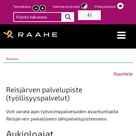
Hyppää
Tekstikoko
Vaihda kontrasti
Yhteystiedot
Pienennä
Suurenna
pääsisältöön
FI
tekstin
tekstin
kokoa
kokoa
Breadcrumbs
You
Etusivu
Breadcrumbs
are
You
here:
are
Kuuntele
here:
Reisjärven palvelupiste
(työllisyyspalvelut)
Voit varata ajan työvoimapalveluiden asiantuntijalta
Reisjärven paikalliseen lähipalvelupisteeseen.
Aukioloajat